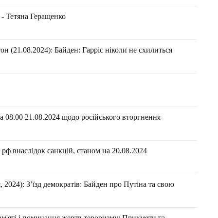
 - Тетяна Геращенко
н (21.08.2024): Байден: Гарріс ніколи не схилиться
 08.00 21.08.2024 щодо російського вторгнення
рф внаслідок санкцій, станом на 20.08.2024
2024): З’їзд демократів: Байден про Путіна та свою
ам'яті і поминання жертв тероризму: Прикмети та