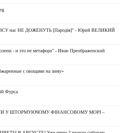
rg
їх ЗСУ нас НЕ ДОЖЕНУТЬ [Пародія]" - Юрий ВЕЛИКИЙ
олени - и это не метафора" - Иван Преображенский
бжаренные с овощами на зиму»
гій Фурса
ТИ У ШТОРМУЮЧОМУ ФІНАНСОВОМУ МОРІ –
ЕТЫ В АВГУСТЕ! Уже через 3 недели собираю