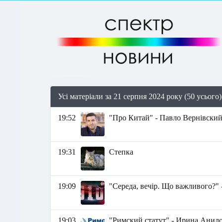
Усі матеріали за 21 серпня 2024 року (50 усього)
19:52
"Про Китай" - Павло Вернівски
19:31
Степка
19:09
"Середа, вечір. Що важливого?" 
19:03
"Римский статут" - Ирина Анил