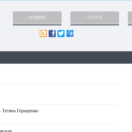
НОВИНИ
СТАТТІ
й
- Тетяна Геращенко
овская