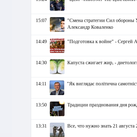
15:07
"Cмена стратегии Сил обороны 
Александр Коваленко
14:49
"Подготовка к войне" - Сергей 
14:30
Капуста сжигает жир, - диетолог
14:11
"Як виглядає політична самотніс
13:50
Традиции празднования дня рож
13:31
Все, что нужно знать 21 августа 