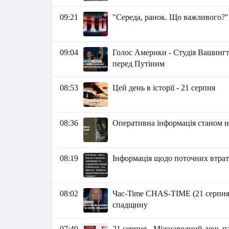
09:21
"Середа, ранок. Що важливого?"
09:04
Голос Америки - Студія Вашингто
перед Путіним
08:53
Цей день в історії - 21 серпня
08:36
Оперативна інформація станом на
08:19
Інформація щодо поточних втрат 
08:02
Час-Time CHAS-TIME (21 серпня, 
спадщину
07:40
21 серпня - Міжнародний день п