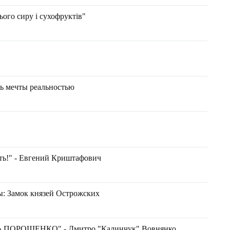
ього сиру і сухофруктів"
ть мечты реальностью
ть!" - Евг ений Криштафович
: Замок князей Острожских
ПОРОШЕНКО" - Дмитро "Калинчук" Вовнянко