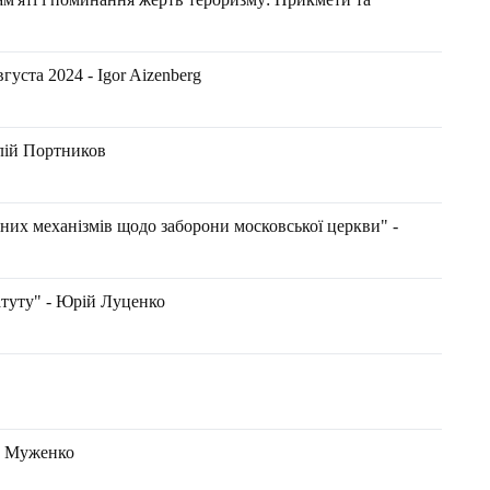
уста 2024 - Igor Aizenberg
алій Портников
них механізмів щодо заборони московської церкви" -
атуту" - Юрій Луценко
р Муженко