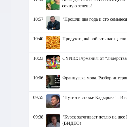
сочную зелень!
10:57
"Прошли два года и сто семьдес
10:40
Продукти, які роблять нас щасл
10:23
СYNIC: Германия: от "лидерства 
10:06
Французька мова. Разбор интервь
09:55
"Путин в ставке Кадырова" - И
09:38
"Курск затягивает петлю на шее
(ВИДЕО)