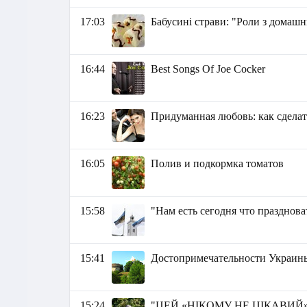
17:03
Бабусині страви: "Роли з домашн
16:44
Best Songs Of Joe Cocker
16:23
Придуманная любовь: как сдела
16:05
Полив и подкормка томатов
15:58
"Нам есть сегодня что празднова
15:41
Достопримечательности Украины
15:24
"ЦЕЙ «НІКОМУ НЕ ЦІКАВИЙ» 