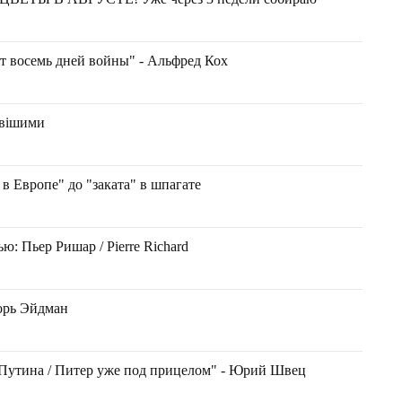
ят восемь дней войны" - Альфред Кох
ивішими
в Европе" до "заката" в шпагате
ю: Пьер Ришар / Pierre Richard
горь Эйдман
 Путина / Питер уже под прицелом" - Юрий Швец