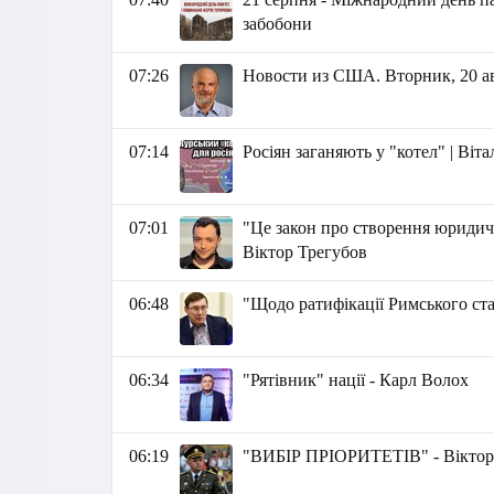
забобони
07:26
Новости из США. Вторник, 20 авг
07:14
Росіян заганяють у "котел" | Віт
07:01
"Це закон про створення юридич
Віктор Трегубов
06:48
"Щодо ратифікації Римського ст
06:34
"Рятівник" нації - Карл Волох
06:19
"ВИБІР ПРІОРИТЕТІВ" - Вікто