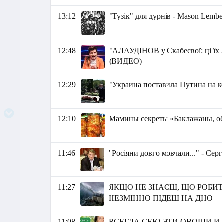
13:12
"Тузік" для дурнів - Маson Lembe
12:48
"АЛАУДІНОВ у Скабеєвої: ці 
(ВИДЕО)
12:29
"Украина поставила Путина на к
12:10
Мамины секреты «Баклажаны, о
11:46
"Росіяни довго мовчали..." - Сер
11:27
ЯКЩО НЕ ЗНАЄШ, ЩО РОБИ
НЕЗМІННО ПІДЕШ НА ДНО
11:08
ВСЕГДА СЕЮ ЭТИ ОВОЩИ И ЦВ