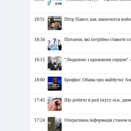
18:51
Пётр Павел: как закончится вой
18:34
Питання, які потрібно ставити со
18:15
"Людиною з крижаним серцем" -
18:00
Брифінг. Обама про майбутнє Ам
17:45
Що робити в разі укусу оси, дж
17:24
Оперативна інформація станом на