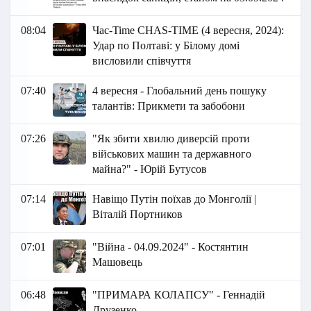
08:04
Час-Time CHAS-TIME (4 вересня, 2024):
Удар по Полтаві: у Білому домі
висловили співчуття
07:40
4 вересня - Глобальний день пошуку
талантів: Прикмети та забобони
07:26
"Як збити хвилю диверсій проти
військових машин та державного
майна?" - Юрій Бутусов
07:14
Навіщо Путін поїхав до Монголії |
Віталій Портников
07:01
"Війна - 04.09.2024" - Костянтин
Машовець
06:48
"ПРИМАРА КОЛАПСУ" - Геннадій
Друзенко