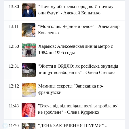
13:30
"Почему обстрелы городов. И почему
они будут" - Алексей Копытько
13:11
"Монголия. Чёрное и белое" - Александр
Коваленко
12:50
Харьков: Алексеевская линия метро с
1984 по 1995 годы
12:31
"Життя в ОРДЛО: як російська окупація
знищує колаборантів" - Олена Степова
12:12
Мамины секреты "Запеканка по-
французски"
11:48
"Втеча від відповідальності за зроблене/
не зроблене" - Олена Кудренко
11:29
"ДЕНЬ ЗАКІНЧЕННЯ ШУРМИ" -