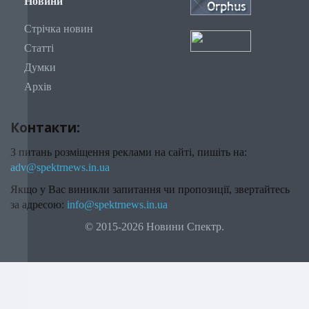
Новини
Стрічка новин
Статті
Думки
Архів
Контакти:
З питань розміщення реклами на сайті, пишіть на:
adv@spektrnews.in.ua
Якщо у Вас виникли запитання чи пропозиції, звертайтесь
за адресою:
info@spektrnews.in.ua
© 2015-2026 Новини Спектр.