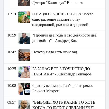
Дмитро "Калинчук" Вовнянко
11:10
ГОРАЗДО ЛУЧШЕ НАВОЗА! Всего
одно растение сделает почву
плодородной, рыхлой и здоровой
10:59
"Прошли два года и сто девяносто два
дня войны" - Альфред Кох
10:42
Почему надо есть шоколад
10:25
"А У НАС ВСЕ З ТОЧНІСТЮ ДО
НАВПАКИ" - Александр Гончаров
10:08
Французька мова. Разбор интервью:
Брижит Макрон
09:57
"ВЫВОДЫ ХОТЬ КАКИЕ-ТО ХОТЬ
КОГДА-ТО БУДУТ СДЕЛАНЫ????" -