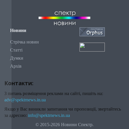
Новини
Стрічка новин
Статті
Думки
Архів
Контакти:
З питань розміщення реклами на сайті, пишіть на:
adv@spektrnews.in.ua
Якщо у Вас виникли запитання чи пропозиції, звертайтесь
за адресою:
info@spektrnews.in.ua
© 2015-2026 Новини Спектр.