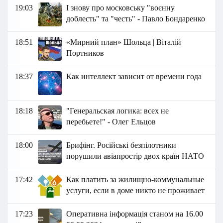
19:03
І знову про московську "воєнну
доблесть" та "честь" - Павло Бондаренко
18:51
«Мирний план» Шольца | Віталій
Портников
18:37
Как интеллект зависит от времени года
18:18
"Генеральская логика: всех не
перебьете!" - Олег Ельцов
18:00
Брифінг. Російські безпілотники
порушили авіапростір двох країн НАТО
17:42
Как платить за жилищно-коммунальные
услуги, если в доме никто не проживает
17:23
Оперативна інформація станом на 16.00