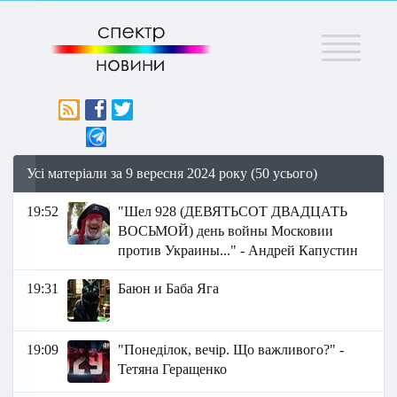
Меню
Усі матеріали за 9 вересня 2024 року (50 усього)
19:52
"Шел 928 (ДЕВЯТЬСОТ ДВАДЦАТЬ
ВОСЬМОЙ) день войны Московии
против Украины..." - Андрей Капустин
19:31
Баюн и Баба Яга
19:09
"Понеділок, вечір. Що важливого?" -
Тетяна Геращенко