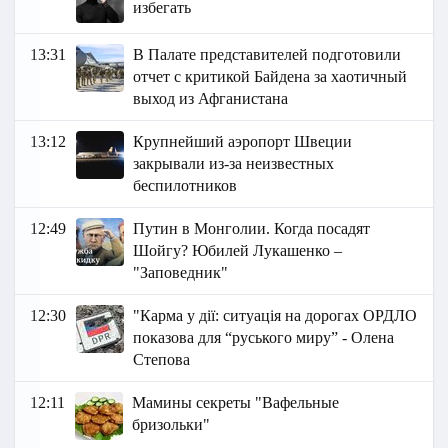
избегать
13:31
В Палате представителей подготовили
отчет с критикой Байдена за хаотичный
выход из Афганистана
13:12
Крупнейший аэропорт Швеции
закрывали из-за неизвестных
беспилотников
12:49
Путин в Монголии. Когда посадят
Шойгу? Юбилей Лукашенко –
"Заповедник"
12:30
"Карма у дії: ситуація на дорогах ОРДЛО
показова для “руського миру” - Олена
Степова
12:11
Мамины секреты "Вафельные
бризольки"