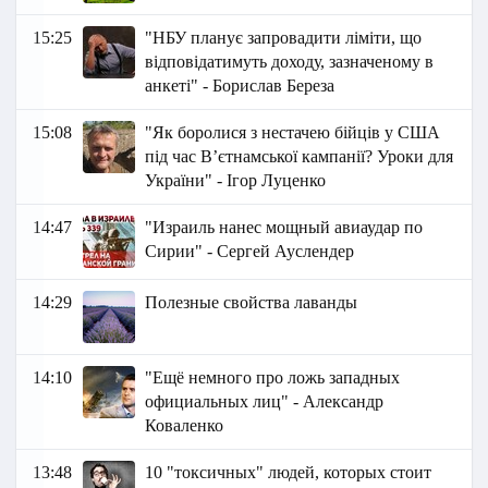
15:25
"НБУ планує запровадити ліміти, що
відповідатимуть доходу, зазначеному в
анкеті" - Борислав Береза
15:08
"Як боролися з нестачею бійців у США
під час В’єтнамської кампанії? Уроки для
України" - Ігор Луценко
14:47
"Израиль нанес мощный авиаудар по
Сирии" - Сергей Ауслендер
14:29
Полезные свойства лаванды
14:10
"Ещё немного про ложь западных
официальных лиц" - Александр
Коваленко
13:48
10 "токсичных" людей, которых стоит