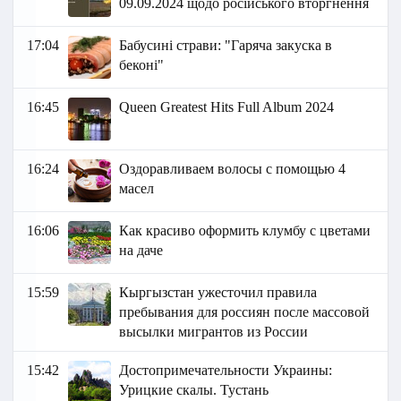
09.09.2024 щодо російського вторгнення
17:04
Бабусині страви: "Гаряча закуска в
беконі"
16:45
Queen Greatest Hits Full Album 2024
16:24
Оздоравливаем волосы с помощью 4
масел
16:06
Как красиво оформить клумбу с цветами
на даче
15:59
Кыргызстан ужесточил правила
пребывания для россиян после массовой
высылки мигрантов из России
15:42
Достопримечательности Украины:
Урицкие скалы. Тустань