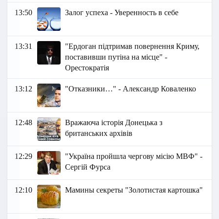
13:50
Залог успеха - Уверенность в себе
13:31
"Ердоган підтримав повернення Криму,
поставивши путіна на місце" -
Орестократія
13:12
"Отказники…" - Александр Коваленко
12:48
Вражаюча історія Донецька з
британських архівів
12:29
"Україна пройшла чергову місію МВФ" -
Сергій Фурса
12:10
Мамины секреты "Золотистая картошка"