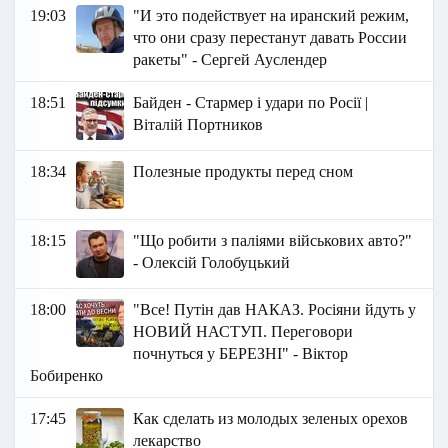
19:03
"И это подействует на иранский режим,
что они сразу перестанут давать России
ракеты" - Сергей Ауслендер
18:51
Байден - Стармер і удари по Росії |
Віталій Портников
18:34
Полезные продукты перед сном
18:15
"Що робити з паліями військових авто?"
- Олексій Голобуцький
18:00
"Все! Путін дав НАКАЗ. Росіяни йдуть у
НОВИЙ НАСТУП. Переговори
почнуться у БЕРЕЗНІ" - Віктор
Бобиренко
17:45
Как сделать из молодых зеленых орехов
лекарство