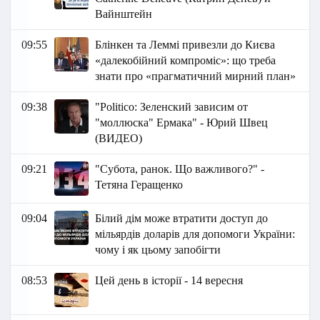
Вайнштейн
09:55
Блінкен та Леммі привезли до Києва
«далекобійний компроміс»: що треба
знати про «прагматичний мирний план»
09:38
"Politico: Зеленский зависим от
"моллюска" Ермака" - Юрий Швец
(ВИДЕО)
09:21
"Субота, ранок. Що важливого?" -
Тетяна Геращенко
09:04
Білий дім може втратити доступ до
мільярдів доларів для допомоги України:
чому і як цьому запобігти
08:53
Цей день в історії - 14 вересня