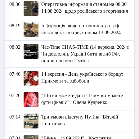
08:36
Оперативна інформація станом на 08.00
14.08.2024 щодо російського вторгнення
08:19
Інформація щодо поточних втрат рф
внаслідок санкцій, станом 13.09.2024
08:02
Час-Time CHAS-TIME (14 вересня, 2024):
Чи дозволять Україні бити вглиб РФ,
попри погрози Путіна
07:40
14 вересня - День українського борщу:
Прикмети та забобони
07:26
"Що ви можете дати? І чим ви можете
бути цікаві?" - Олена Кудренко
07:14
Три умови відступу Путіна | Віталій
Портников
07:01
"Війна - 14.09.2024" - Костянтин