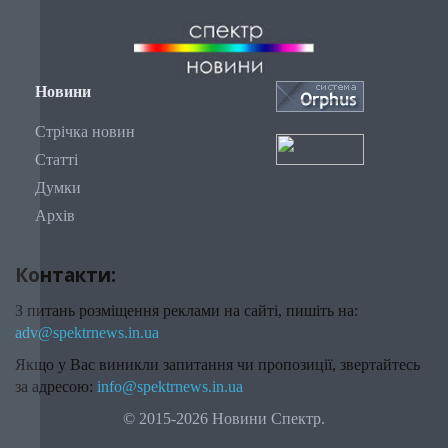
Новини
Стрічка новин
Статті
Думки
Архів
Контакти:
З питань розміщення реклами на сайті, пишіть на:
adv@spektrnews.in.ua
Якщо у Вас виникли запитання чи пропозиції, звертайтесь
за адресою:
info@spektrnews.in.ua
© 2015-2026 Новини Спектр.