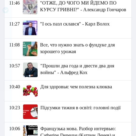
11:46
"ОТЖЕ, ДО ЧОГО МИ ЙДЕМО ПО
КУРСУ ГРИВНІ?" - Александр Гончаров
11:27
"І ось пазл склався" - Карл Волох
11:08
Все, что нужно знать о фундуке для
хорошего урожая
10:57
"Прошли два года и двести два дня
войны" - Альфред Кох
10:40
Для здоровья: чем полезна клюква
10:23
Підсумки тижня в освіті: головні події
10:06
Французька мова. Разбор интервью:
Catherine Deneuve (Катрин Денев) и