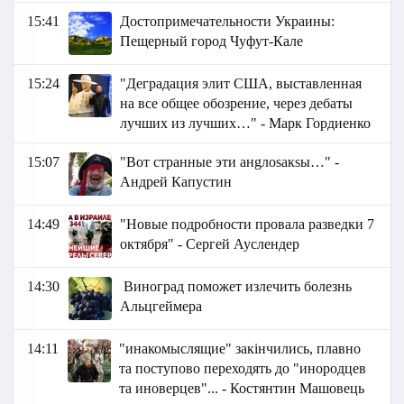
15:41
Достопримечательности Украины:
Пещерный город Чуфут-Кале
15:24
"Деградация элит США, выставленная
на все общее обозрение, через дебаты
лучших из лучших…" - Марк Гордиенко
15:07
"Вот странные эти анgлоsакsы…" -
Андрей Капустин
14:49
"Новые подробности провала разведки 7
октября" - Сергей Ауслендер
14:30
Виноград поможет излечить болезнь
Альцгеймера
14:11
"инакомыслящие" закінчились, плавно
та поступово переходять до "инородцев
та иноверцев"... - Костянтин Машовець