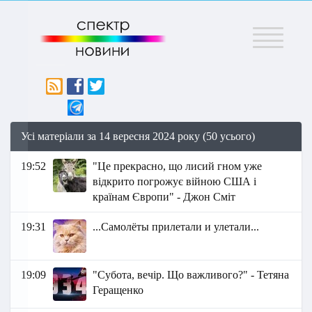
Меню
Усі матеріали за 14 вересня 2024 року (50 усього)
19:52
"Це прекрасно, що лисий гном уже
відкрито погрожує війною США і
країнам Європи" - Джон Сміт
19:31
...Самолёты прилетали и улетали...
19:09
"Субота, вечір. Що важливого?" - Тетяна
Геращенко