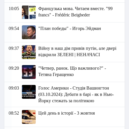
10:05
Французька мова. Читаем вместе. "99
francs" - Frédéric Beigbeder
09:54
"План победы" - Игорь Эйдман
09:37
Війну в наш дім привів путін, але двері
відкрили ЗЕЛЕНІ | НЕНАЧАСІ
09:20
"Четвер, ранок. Що важливого?" -
Тетяна Геращенко
09:03
Голос Америки - Студія Вашингтон
(03.10.2024): Дебати в барі - як в Нью-
Йорку стежать за політикою
08:52
Цей день в історії - 3 жовтня