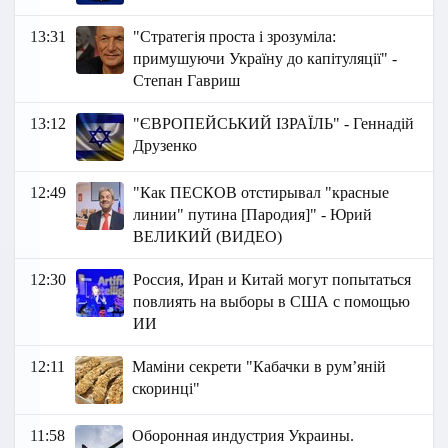
13:31
"Стратегія проста і зрозуміла:
примушуючи Україну до капітуляції" -
Степан Гавриш
13:12
"ЄВРОПЕЙСЬКИЙ ІЗРАЇЛЬ" - Геннадій
Друзенко
12:49
"Как ПЕСКОВ отстирывал "красные
линии" путина [Пародия]" - Юрий
ВЕЛИКИЙ (ВИДЕО)
12:30
Россия, Иран и Китай могут попытаться
повлиять на выборы в США с помощью
ИИ
12:11
Маміни секрети "Кабачки в рум’яній
скоринці"
11:58
Оборонная индустрия Украины.