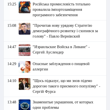
15:25
Російська промисловість тотально
провалила імпортозаміщення
програмного забезпечення
15:08
"Прочитав нову урядову Стратегію
демографічного розвитку і схопився за
голову" - Павло Вернівский
14:47
"Израильские Войска в Ливане" -
Сергей Ауслендер
14:29
Опасные заблуждения о пищевой
аллергии
14:10
"Щось підказує, що ми знов підемо
дорогою такого приємного популізму" -
Сергій Фурса
13:48
Знаменитые украшения, от которых
одни проблемы