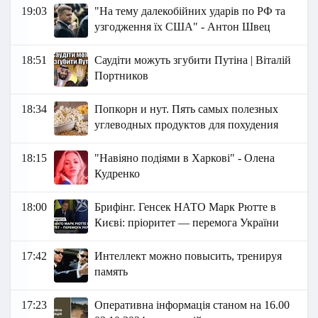
19:03
"На тему далекобійних ударів по РФ та
узгодження їх США" - Антон Швец
18:51
Саудіти можуть згубити Путіна | Віталій
Портников
18:34
Попкорн и нут. Пять самых полезных
углеводных продуктов для похудения
18:15
"Навіяно подіями в Харкові" - Олена
Кудренко
18:00
Брифінг. Генсек НАТО Марк Рютте в
Києві: пріоритет — перемога України
17:42
Интеллект можно повысить, тренируя
память
17:23
Оперативна інформація станом на 16.00