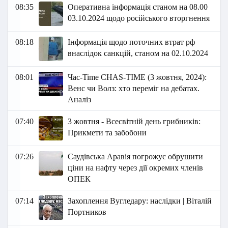
08:35
Оперативна інформація станом на 08.00
03.10.2024 щодо російського вторгнення
08:18
Інформація щодо поточних втрат рф
внаслідок санкцій, станом на 02.10.2024
08:01
Час-Time CHAS-TIME (3 жовтня, 2024):
Венс чи Волз: хто переміг на дебатах.
Аналіз
07:40
3 жовтня - Всесвітній день грибників:
Прикмети та забобони
07:26
Саудівська Аравія погрожує обрушити
ціни на нафту через дії окремих членів
ОПЕК
07:14
Захоплення Вугледару: наслідки | Віталій
Портников