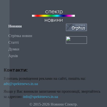
Новини
Стрічка новин
Статті
Думки
Архів
Контакти:
З питань розміщення реклами на сайті, пишіть на:
adv@spektrnews.in.ua
Якщо у Вас виникли запитання чи пропозиції, звертайтесь
за адресою:
info@spektrnews.in.ua
© 2015-2026 Новини Спектр.