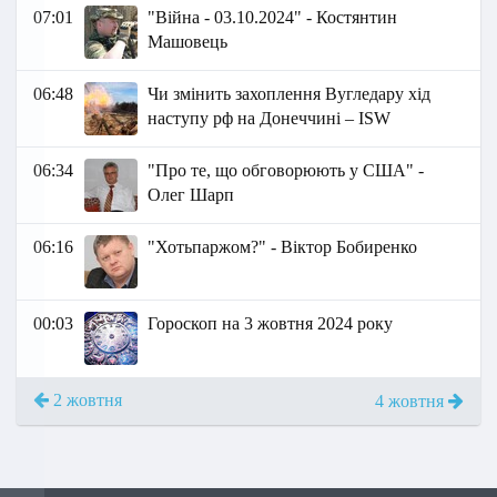
07:01
"Війна - 03.10.2024" - Костянтин
Машовець
06:48
Чи змінить захоплення Вугледару хід
наступу рф на Донеччині – ISW
06:34
"Про те, що обговорюють у США" -
Олег Шарп
06:16
"Хотьпаржом?" - Віктор Бобиренко
00:03
Гороскоп на 3 жовтня 2024 року
2 жовтня
4 жовтня