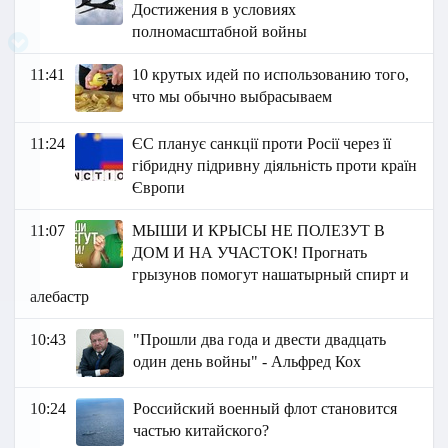
Достижения в условиях
полномасштабной войны
11:41
10 крутых идей по использованию того,
что мы обычно выбрасываем
11:24
ЄС планує санкції проти Росії через її
гібридну підривну діяльність проти країн
Європи
11:07
МЫШИ И КРЫСЫ НЕ ПОЛЕЗУТ В
ДОМ И НА УЧАСТОК! Прогнать
грызунов помогут нашатырный спирт и
алебастр
10:43
"Прошли два года и двести двадцать
один день войны" - Альфред Кох
10:24
Российский военный флот становится
частью китайского?