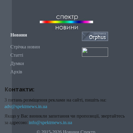
Новини
Стрічка новин
Статті
Думки
Архів
Контакти:
З питань розміщення реклами на сайті, пишіть на:
adv@spektrnews.in.ua
Якщо у Вас виникли запитання чи пропозиції, звертайтесь
за адресою:
info@spektrnews.in.ua
© 2015-2026 Новини Спектр.