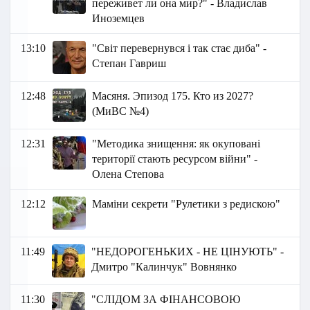
переживет ли она мир?" - Владислав
Иноземцев
13:10
"Світ перевернувся і так стає диба" -
Степан Гавриш
12:48
Масяня. Эпизод 175. Кто из 2027?
(МиВС №4)
12:31
"Методика знищення: як окуповані
території стають ресурсом війни" -
Олена Степова
12:12
Маміни секрети "Рулетики з редискою"
11:49
"НЕДОРОГЕНЬКИХ - НЕ ЦІНУЮТЬ" -
Дмитро "Калинчук" Вовнянко
11:30
"СЛІДОМ ЗА ФІНАНСОВОЮ