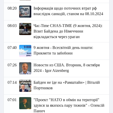
08:20
Інформація щодо поточних втрат рф
внаслідок санкцій, станом на 08.10.2024
08:03
Час-Time CHAS-TIME (9 жовтня, 2024):
Візит Байдена до Німеччини
відкладається через ураган
07:40
9 жовтня - Всесвітній день пошти:
Прикмети та забобони
07:26
Новости из США. Вторник, 8 октября
2024 - Igor Aizenberg
07:14
Байден не їде на «Рамштайн» | Віталій
Портников
07:01
"Проект "НАТО в обмін на території"
здувся за якихось пару тижнів" - Олексій
Панич