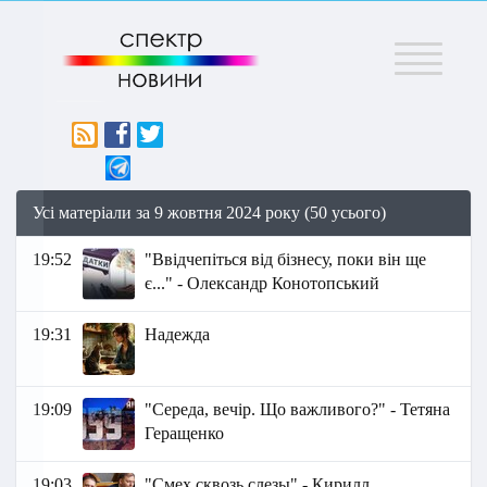
Меню
Усі матеріали за 9 жовтня 2024 року (50 усього)
19:52
"Ввідчепіться від бізнесу, поки він ще
є..." - Олександр Конотопський
19:31
Надежда
19:09
"Середа, вечір. Що важливого?" - Тетяна
Геращенко
19:03
"Смех сквозь слезы" - Кирилл