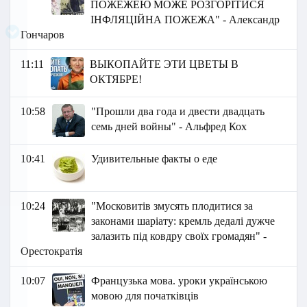
ПОЖЕЖЕЮ МОЖЕ РОЗГОРІТИСЯ
ІНФЛЯЦІЙНА ПОЖЕЖА" - Александр
Гончаров
11:11
ВЫКОПАЙТЕ ЭТИ ЦВЕТЫ В
ОКТЯБРЕ!
10:58
"Прошли два года и двести двадцать
семь дней войны" - Альфред Кох
10:41
Удивительные факты о еде
10:24
"Московитів змусять плодитися за
законами шаріату: кремль дедалі дужче
залазить під ковдру своїх громадян" -
Орестократія
10:07
Французька мова. уроки українською
мовою для початківців