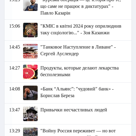
що саме не працює в диктатурах" -
Павло Казарін
15:06
"КМІС в квітні 2024 року оприлюднив
таку соціологію..." - Зоя Казанжи
14:45
"Танковое Наступление в Ливане" -
Сергей Ауслендер
14:27
Продукты, которые делают лекарства
бесполезными
14:08
«Банк “Альянс”: "чудовий" банк» -
Борислав Береза
13:47
Привычки несчастливых людей
13:29
"Войну Россия переживет — но вот