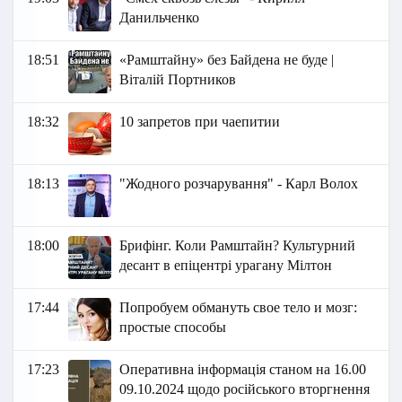
Данильченко
18:51
«Рамштайну» без Байдена не буде |
Віталій Портников
18:32
10 запретов при чаепитии
18:13
"Жодного розчарування" - Карл Волох
18:00
Брифінг. Коли Рамштайн? Культурний
десант в епіцентрі урагану Мілтон
17:44
Попробуем обмануть свое тело и мозг:
простые способы
17:23
Оперативна інформація станом на 16.00
09.10.2024 щодо російського вторгнення