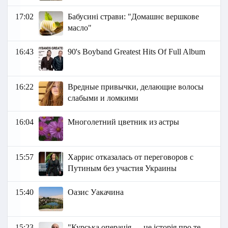
17:02
Бабусині страви: "Домашнє вершкове
масло"
16:43
90's Boyband Greatest Hits Of Full Album
16:22
Вредные привычки, делающие волосы
слабыми и ломкими
16:04
Многолетний цветник из астры
15:57
Харрис отказалась от переговоров с
Путиным без участия Украины
15:40
Оазис Уакачина
15:23
"Курська операція — це історія про те,