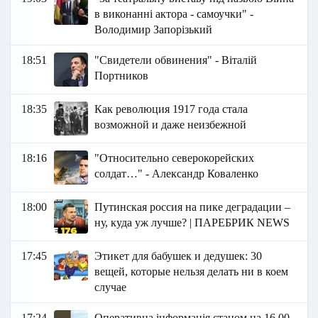
в виконанні актора - самоучки" -
Володимир Запорізький
18:51
"Свидетели обвинения" - Віталій
Портников
18:35
Как революция 1917 года стала
возможной и даже неизбежной
18:16
"Относительно северокорейских
солдат…" - Александр Коваленко
18:00
Путинская россия на пике деградации –
ну, куда уж лучше? | ПАРЕБРИК NEWS
17:45
Этикет для бабушек и дедушек: 30
вещей, которые нельзя делать ни в коем
случае
17:24
Оперативна інформація станом на 16.00