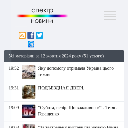
Меню
Усі матеріали за 12 жовтня 2024 року (51 усього)
19:52
Яку допомогу отримала Україна цього
тижня
19:31
ПОДЪЕЗДНАЯ ДВЕРЬ
19:09
"Субота, вечір. Що важливого?" - Тетяна
Геращенко
19:03
"За театральну виставу під назвою Війна