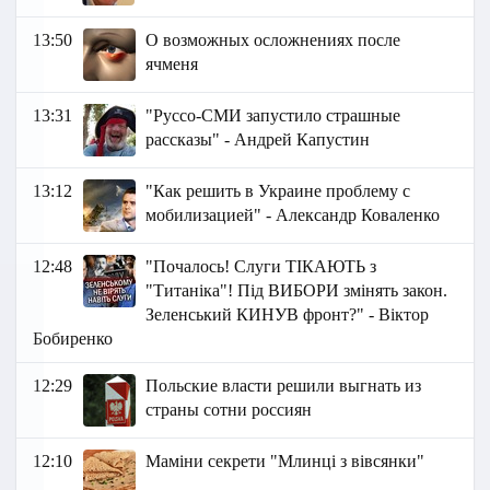
13:50
О возможных осложнениях после
ячменя
13:31
"Руссо-СМИ запустило страшные
рассказы" - Андрей Капустин
13:12
"Как решить в Украине проблему с
мобилизацией" - Александр Коваленко
12:48
"Почалось! Слуги ТІКАЮТЬ з
"Титаніка"! Під ВИБОРИ змінять закон.
Зеленський КИНУВ фронт?" - Віктор
Бобиренко
12:29
Польские власти решили выгнать из
страны сотни россиян
12:10
Маміни секрети "Млинці з вівсянки"