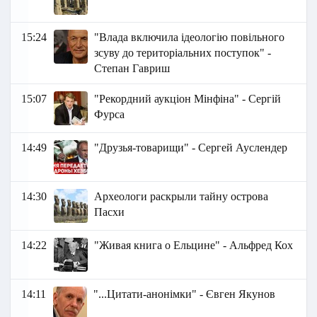
15:24
"Влада включила ідеологію повільного
зсуву до територіальних поступок" -
Степан Гавриш
15:07
"Рекордний аукціон Мінфіна" - Сергій
Фурса
14:49
"Друзья-товарищи" - Сергей Ауслендер
14:30
Археологи раскрыли тайну острова
Пасхи
14:22
"Живая книга о Ельцине" - Альфред Кох
14:11
"...Цитати-анонімки" - Євген Якунов