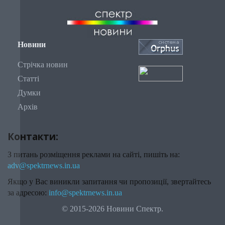
Новини
Стрічка новин
Статті
Думки
Архів
Контакти:
З питань розміщення реклами на сайті, пишіть на:
adv@spektrnews.in.ua
Якщо у Вас виникли запитання чи пропозиції, звертайтесь
за адресою:
info@spektrnews.in.ua
© 2015-2026 Новини Спектр.