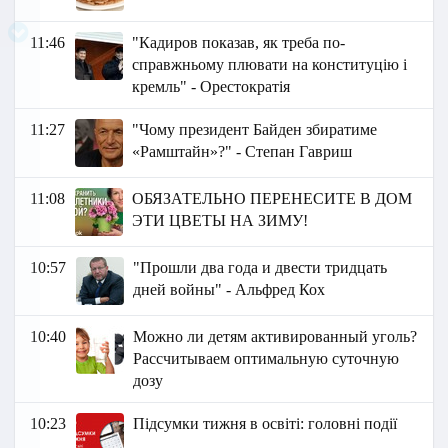
11:46
"Кадиров показав, як треба по-
справжньому плювати на конституцію і
кремль" - Орестократія
11:27
"Чому президент Байден збиратиме
«Рамштайн»?" - Степан Гавриш
11:08
ОБЯЗАТЕЛЬНО ПЕРЕНЕСИТЕ В ДОМ
ЭТИ ЦВЕТЫ НА ЗИМУ!
10:57
"Прошли два года и двести тридцать
дней войны" - Альфред Кох
10:40
Можно ли детям активированный уголь?
Рассчитываем оптимальную суточную
дозу
10:23
Підсумки тижня в освіті: головні події