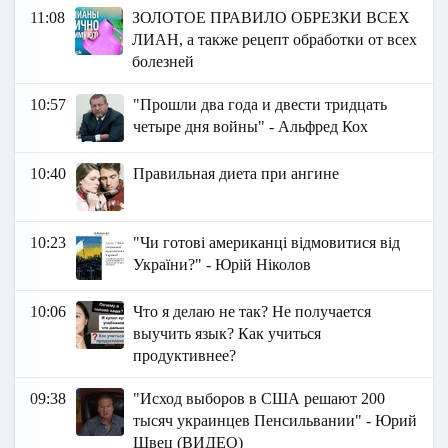
11:08
ЗОЛОТОЕ ПРАВИЛО ОБРЕЗКИ ВСЕХ
ЛИАН, а также рецепт обработки от всех
болезней
10:57
"Прошли два года и двести тридцать
четыре дня войны" - Альфред Кох
10:40
Правильная диета при ангине
10:23
"Чи готові американці відмовитися від
України?" - Юрій Ніколов
10:06
Что я делаю не так? Не получается
выучить язык? Как учиться
продуктивнее?
09:38
"Исход выборов в США решают 200
тысяч украинцев Пенсильвании" - Юрий
Швец (ВИДЕО)