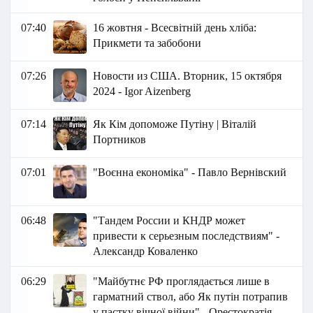
07:40
16 жовтня - Всесвітній день хліба:
Прикмети та забобони
07:26
Новости из США. Вторник, 15 октября
2024 - Igor Aizenberg
07:14
Як Кім допоможе Путіну | Віталій
Портников
07:01
"Воєнна економіка" - Павло Вернівский
06:48
"Тандем России и КНДР может
привести к серьезным последствиям" -
Александр Коваленко
06:29
"Майбутнє РФ проглядається лише в
гарматний ствол, або Як путін потрапив
у пастку вічної війни" - Орестократія