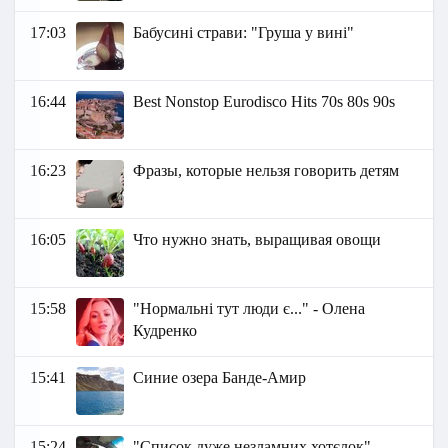
17:03
Бабусині страви: "Груша у вині"
16:44
Best Nonstop Eurodisco Hits 70s 80s 90s
16:23
Фразы, которые нельзя говорить детям
16:05
Что нужно знать, выращивая овощи
15:58
"Нормальні тут люди є..." - Олена
Кудренко
15:41
Синие озера Банде-Амир
15:24
"Список дуже незламних хотєлок" -