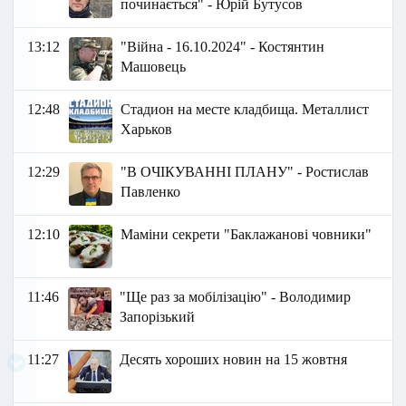
починається" - Юрій Бутусов
13:12
"Війна - 16.10.2024" - Костянтин
Машовець
12:48
Стадион на месте кладбища. Металлист
Харьков
12:29
"В ОЧІКУВАННІ ПЛАНУ" - Ростислав
Павленко
12:10
Маміни секрети "Баклажанові човники"
11:46
"Ще раз за мобілізацію" - Володимир
Запорізький
11:27
Десять хороших новин на 15 жовтня