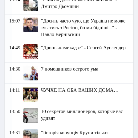
Дмитро Дьомшин
15:07
"Досить часто чую, що Україна не може
тягатись з Росією, бо ми бідніші..." -
Павло Вернівский
14:49
"Дроны-камикадзе" - Сергей Ауслендер
14:30
7 помощников острого ума
14:11
ЧУЧХЕ НА ОБА ВАШИХ ДОМА…
13:50
10 секретов миллионеров, которые вас
удивят
13:31
"Іісторія корупція Крупи тільки