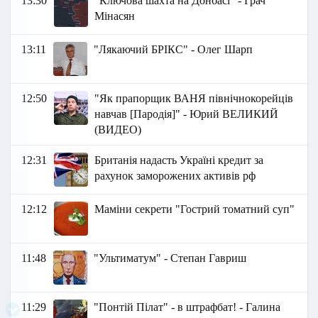
13:30
"Ключова шахта на Донбасі" - Грач
Мінасян
13:11
"Лякаючий БРІКС" - Олег Шарп
12:50
"Як прапорщик ВАНЯ північнокорейців
навчав [Пародія]" - Юрий ВЕЛИКИЙ
(ВИДЕО)
12:31
Британія надасть Україні кредит за
рахунок заморожених активів рф
12:12
Маміни секрети "Гострий томатний суп"
11:48
"Ультиматум" - Степан Гавриш
11:29
"Понтій Пілат" - в штрафбат! - Галина