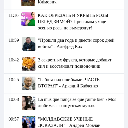
Клімович
11:10
КАК ОБРЕЗАТЬ И УКРЫТЬ РОЗЫ
ПЕРЕД ЗИМОЙ? При таком уходе
осенью розы не вымерзнут!
10:59
"Прошли два года и двести сорок дней
войны" - Альфред Кох
10:42
3 секретных фрукта, которые добавят
сил и восстановят позвоночник
10:25
"Работа над ошибками. ЧАСТЬ
ВТОРАЯ" - Аркадий Бабченко
10:08
La musique française que j'aime bien \ Моя
любимая французская музыка
09:57
"МОЛДАВСКИЕ УЧЕНЫЕ
ДОКАЗАЛИ" - Андрей Мовчан