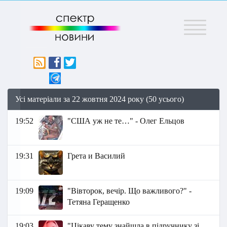
Меню
Усі матеріали за 22 жовтня 2024 року (50 усього)
19:52
"США уж не те…" - Олег Ельцов
19:31
Грета и Василий
19:09
"Вівторок, вечір. Що важливого?" -
Тетяна Геращенко
19:03
"Цікаву тему знайшла в підручнику зі