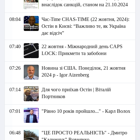
внаслідок санкцій, станом на 21.10.2024
08:04
Час-Time CHAS-TIME (22 жовтня, 2024):
Остін в Києві: “Важливо те, як Україна
дає відсіч”
07:40
22 жовтня - Міжнародний день CAPS
LOCK: Прикмети та забобони
07:26
Новина зі США. Понеділок, 21 жовтня
2024 р - Igor Aizenberg
07:14
Для чого приїхав Остін | Віталій
Портников
07:01
"Рівно 10 років пройшло..." - Карл Волох
06:48
"ЦЕ ПРОСТО РЕАЛЬНІСТЬ" - Дмитро
"Калинчук" Вовнянко