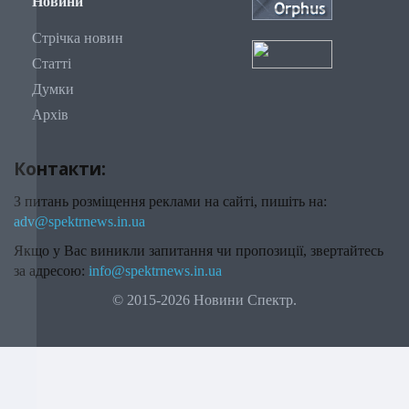
Новини
Стрічка новин
Статті
Думки
Архів
Контакти:
З питань розміщення реклами на сайті, пишіть на:
adv@spektrnews.in.ua
Якщо у Вас виникли запитання чи пропозиції, звертайтесь
за адресою:
info@spektrnews.in.ua
© 2015-2026 Новини Спектр.