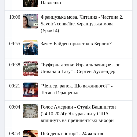
Павленко
10:06
Французька мова. Читання - Частина 2.
Savoir \ connaître. Французька мова
(Урок14)
09:55
Зачем Байден прилетал в Берлин?
09:38
"Буферная зона: Израиль зачищает юг
Ливана и Газу" - Сергей Ауслендер
09:21
"Четвер, ранок. Що важливого?" -
Тетяна Геращенко
09:04
Голос Америки - Студія Вашингтон
(24.10.2024): Як урагани у США
вплинуть на президентські вибори
08:53
Цей день в історії - 24 жовтня