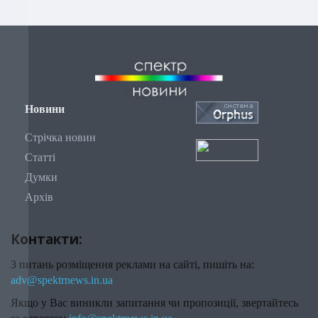
Новини
Стрічка новин
Статті
Думки
Архів
Контакти:
З питань розміщення реклами на сайті, пишіть на:
adv@spektrnews.in.ua
Якщо у Вас виникли запитання чи пропозиції, звертайтесь