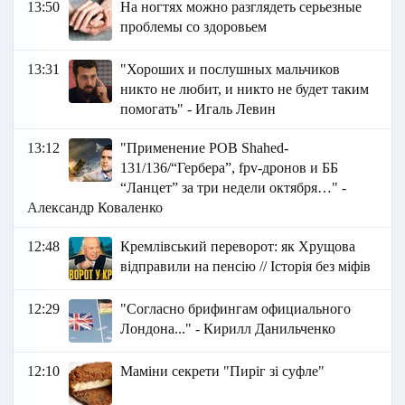
13:50
На ногтях можно разглядеть серьезные
проблемы со здоровьем
13:31
"Хороших и послушных мальчиков
никто не любит, и никто не будет таким
помогать" - Игаль Левин
13:12
"Применение РОВ Shahed-
131/136/“Гербера”, fpv-дронов и ББ
“Ланцет” за три недели октября…" -
Александр Коваленко
12:48
Кремлівський переворот: як Хрущова
відправили на пенсію // Історія без міфів
12:29
"Согласно брифингам официального
Лондона..." - Кирилл Данильченко
12:10
Маміни секрети "Пиріг зі суфле"