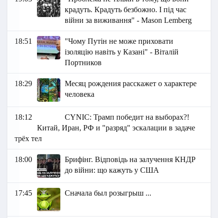
крадуть. Крадуть безбожно. І під час
війни за виживання" - Маson Lemberg
18:51
"Чому Путін не може приховати
ізоляцію навіть у Казані" - Віталій
Портников
18:29
Месяц рождения расскажет о характере
человека
18:12
СYNIC: Трамп победит на выборах?!
Китай, Иран, РФ и "разряд" эскалации в задаче
трёх тел
18:00
Брифінг. Відповідь на залучення КНДР
до війни: що кажуть у США
17:45
Сначала был розыгрыш ...