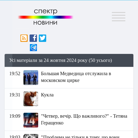
Меню
Усі матеріали за 24 жовтня 2024 року (50 усього)
19:52
Большая Медведица отслужила в
московском цирке
19:31
Кукла
19:09
"Четвер, вечір. Що важливого?" - Тетяна
Геращенко
19:03
"Проблема не тільки в тому, що вони