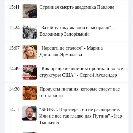
15:41
Странная смерть академика Павлова
15:24
"За війну таку як вона є насправді" -
Володимир Запорізький
15:07
"Нарешті це сталося" - Марина
Данилюк-Ярмолаєва
14:49
"Как иранские шпионы проникли во все
структуры США" - Сергей Ауслендер
14:30
Продукты питания, которые спасут вас
от старости
14:11
"БРИКС: Партнёры, но не расширение.
Или не всё так гладко для Путина" - Ігар
Тышкевіч