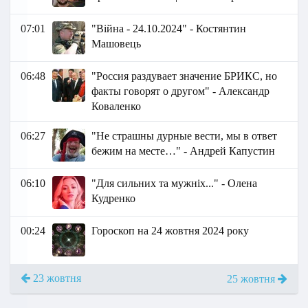
07:01
"Війна - 24.10.2024" - Костянтин
Машовець
06:48
"Россия раздувает значение БРИКС, но
факты говорят о другом" - Александр
Коваленко
06:27
"Не страшны дурные вести, мы в ответ
бежим на месте…" - Андрей Капустин
06:10
"Для сильних та мужніх..." - Олена
Кудренко
00:24
Гороскоп на 24 жовтня 2024 року
23 жовтня
25 жовтня