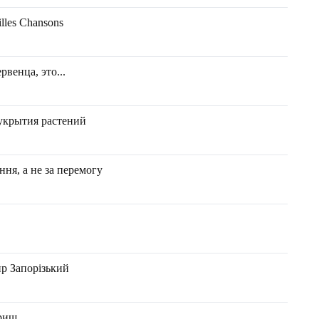
illes Chansons
венца, это...
укрытия растений
ння, а не за перемогу
ир Запорізький
вриш