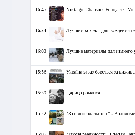
16:45
Nostalgie Chansons Françaises. Vie
16:24
Лучший возраст для рождения пер
16:03
Лучшие материалы для зимнего 
15:56
Україна зараз бореться за вижива
15:39
Царица романса
15:22
"За відповідальність" - Володим
15:05
"Ілюзія реальності" - Степан Га