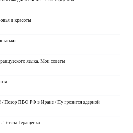
ровья и красоты
Копытько
ранцузского языка. Мои советы
втня
! / Позор ПВО РФ в Иране / Пу грозится ядерной
 - Тетяна Геращенко