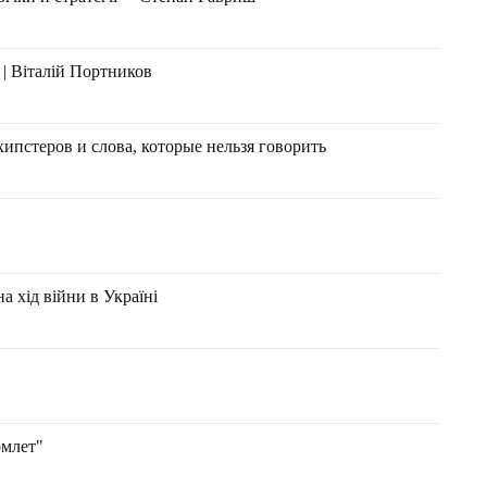
| Віталій Портников
ипстеров и слова, которые нельзя говорить
а хід війни в Україні
омлет"