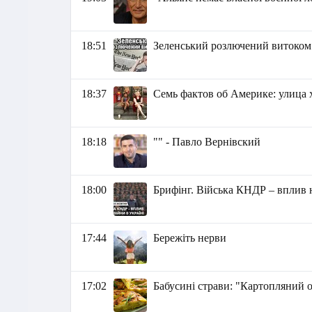
18:51
Зеленський розлючений витоком 
18:37
Семь фактов об Америке: улица х
18:18
"" - Павло Вернівский
18:00
Брифінг. Війська КНДР – вплив н
17:44
Бережіть нерви
17:02
Бабусині страви: "Картопляний 