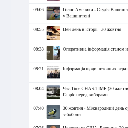
09:06
Голос Америки - Студія Вашингто
у Вашингтоні
08:55
Цей день в історії - 30 жовтня
08:38
Оперативна інформація станом на
08:21
Інформація щодо поточних втрат 
08:04
Час-Time CHAS-TIME (30 жовтня,
Гарріс перед виборами
07:40
30 жовтня - Міжнародний день о
забобони
07:26
Новости из США. Вторник, 29 окт