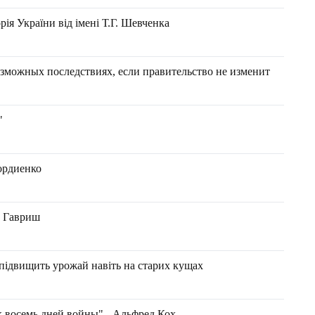
ія України від імені Т.Г. Шевченка
можных последствиях, если правительство не изменит
"
ордиенко
н Гавриш
 підвищить урожай навіть на старих кущах
к восемь дней войны" - Альфред Кох