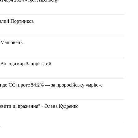
талий Портников
н Машовець
- Володимир Запорізький
п до ЄС; проте 54,2% — за проросійську «мрію».
авити ці враження" - Олена Кудренко
у