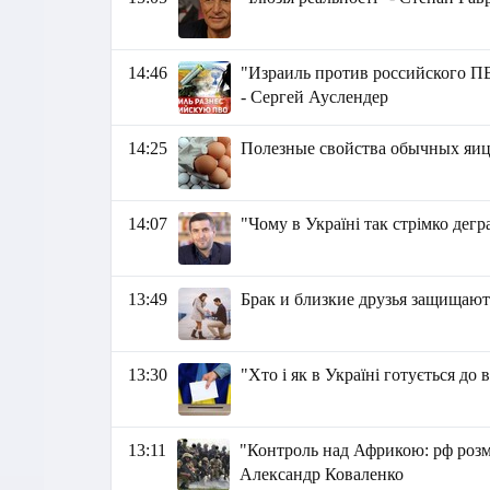
14:46
"Израиль против российского 
- Сергей Ауслендер
14:25
Полезные свойства обычных яи
14:07
"Чому в Україні так стрімко дег
13:49
Брак и близкие друзья защищают
13:30
"Хто і як в Україні готується до
13:11
"Контроль над Африкою: рф розмі
Александр Коваленко