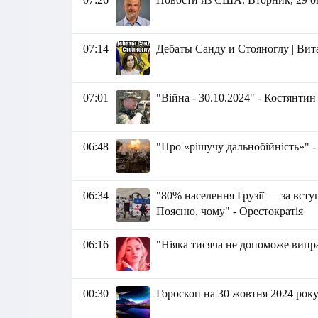
07:14
Дебаты Санду и Стояноглу | Ви
07:01
"Війна - 30.10.2024" - Костянти
06:48
"Про «рішучу дальнобійність»" 
06:34
"80% населення Грузії — за всту
Поясню, чому" - Орестократія
06:16
"Ніяка тисяча не допоможе випр
00:30
Гороскоп на 30 жовтня 2024 рок