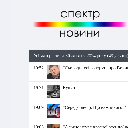
Усі матеріали за 30 жовтня 2024 року (49 усього
19:52
"Сьогодні усі говорять про Вовин
19:31
Кушать
19:09
"Середа, вечір. Що важливого?" 
19:03
"Альянс немає власної воєнної л