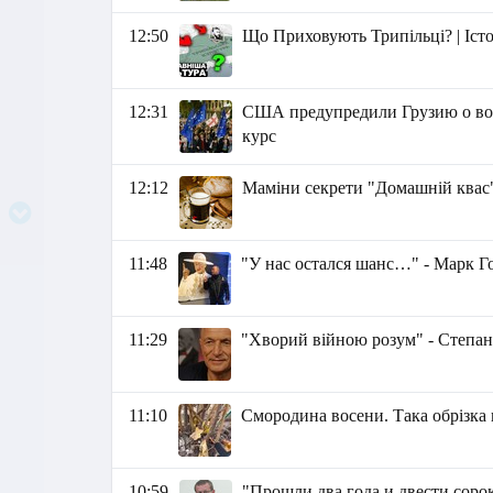
12:50
Що Приховують Трипільці? | Істор
12:31
США предупредили Грузию о воз
курс
12:12
Маміни секрети "Домашній квас
11:48
"У нас остался шанс…" - Марк Г
11:29
"Хворий війною розум" - Степа
11:10
Смородина восени. Така обрізка
10:59
"Прошли два года и двести соро