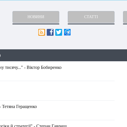
НОВИНИ
СТАТТІ
)
у тисячу..." - Віктор Бобиренко
- Тетяна Геращенко
огіки й стратегії" - Степан Гавриш