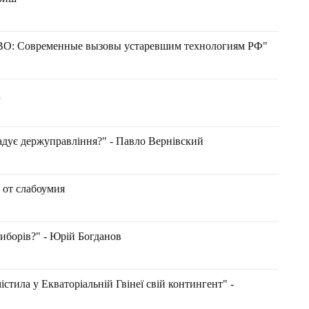
ПВО: Современные вызовы устаревшим технологиям РФ"
ц
радує держуправління?" - Павло Вернівский
 от слабоумия
 виборів?" - Юрій Богданов
стила у Екваторіальній Гвінеї свій контингент" -