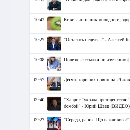
10:42
Киви - источник молодости, здо
10:25
"Осталась неделя..." - Алексей 
10:08
Полезные ссылки по изучению ф
09:57
Десять хороших новин на 29 жо
09:40
"Харрис “украла президентство”
бомбой" - Юрий Швец (ВИДЕО)
09:23
"Середа, ранок. Що важливого?"