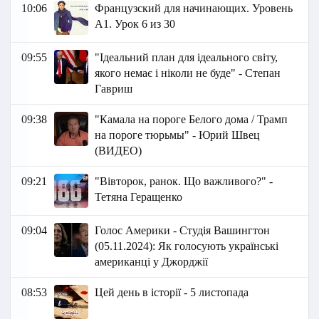
10:06
Французский для начинающих. Уровень
А1. Урок 6 из 30
09:55
"Ідеальний план для ідеального світу,
якого немає і ніколи не буде" - Степан
Гавриш
09:38
"Камала на пороге Белого дома / Трамп
на пороге тюрьмы" - Юрий Швец
(ВИДЕО)
09:21
"Вівторок, ранок. Що важливого?" -
Тетяна Геращенко
09:04
Голос Америки - Студія Вашингтон
(05.11.2024): Як голосують українські
американці у Джорджії
08:53
Цей день в історії - 5 листопада