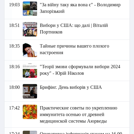
19:03
"За війну таку яка вона є" - Володимир
Запорізький
18:51
Вибори у США: що далі | Віталій
Портников
18:35
Тайные причины вашего плохого
настроения
18:16
"Теорії змови сформували вибори 2024
року" - Юрій Ніколов
18:00
Брифінг. День виборів у США
17:42
Практические советы по укреплению
иммунитета осенью от древней
медицинской системы Аюрведы
17:24
Оперативна інформація станом на 16.00