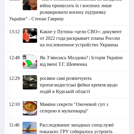
війна примусить їх і воєнних лише
розширювати воєнну підтримку
України" - Степан Гавриш
13:12
Какие у Путина «цели СВО»: документ
от 2022 года раскрывает планы России
на послевоенное устройство Украины
12:48
Як Зʼявилась Молдова? | Історія України
від імені Т.Г. Шевченка
12:29
росіяни самі розвінчують
пропагандистські фейки кремля щодо
подій в Курській області
12:10
Маміни секрети "Овочевий суп з
селерою в мультиварці"
11:46
Расследование западных спецслужб
показало: ГРУ собиралось устроить