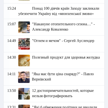
15:24
Понад 100 діячів країн Заходу закликали
убезпечити Україну від «мюнхенської змови»
15:07
"Накануне отопительного сезона…" -
Александр Коваленко
14:49
"Огнем и мечом" - Сергей Ауслендер
14:30
Полезный продукт для здоровья желудка
14:11
"Яка має бути ціна снаряду?" - Павло
Вернівский
13:50
12 достопримечательностей, которые
нельзя фотографировать
13:31
"Які б обмеження політики не вводили,