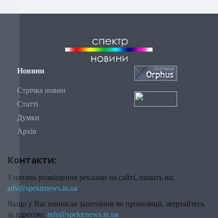
Новини
Стрічка новин
Статті
Думки
Архів
Контакти:
З питань розміщення реклами на сайті, пишіть на:
adv@spektrnews.in.ua
Якщо у Вас виникли запитання чи пропозиції, звертайтесь
за адресою:
info@spektrnews.in.ua