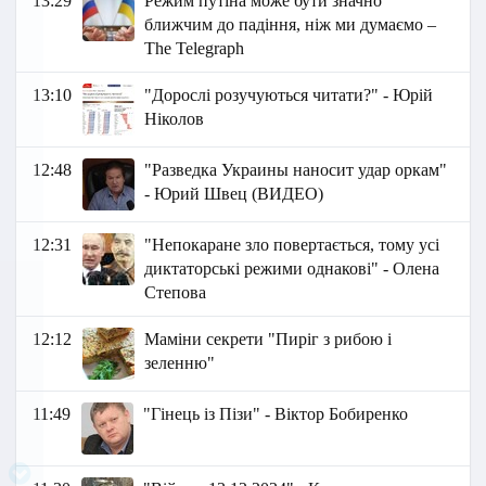
13:29
Режим путіна може бути значно
ближчим до падіння, ніж ми думаємо –
The Telegraph
13:10
"Дорослі розучуються читати?" - Юрій
Ніколов
12:48
"Разведка Украины наносит удар оркам"
- Юрий Швец (ВИДЕО)
12:31
"Непокаране зло повертається, тому усі
диктаторські режими однакові" - Олена
Степова
12:12
Маміни секрети "Пиріг з рибою і
зеленню"
11:49
"Гінець із Пізи" - Віктор Бобиренко