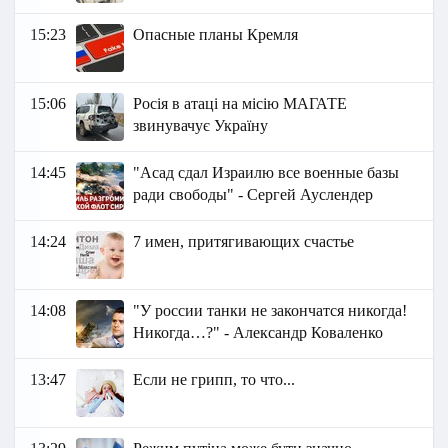
15:23
Опасные планы Кремля
15:06
Росія в атаці на місію МАГАТЕ
звинувачує Україну
14:45
"Асад сдал Израилю все военные базы
ради свободы" - Сергей Ауслендер
14:24
7 имен, притягивающих счастье
14:08
"У россии танки не закончатся никогда!
Никогда…?" - Александр Коваленко
13:47
Если не грипп, то что...