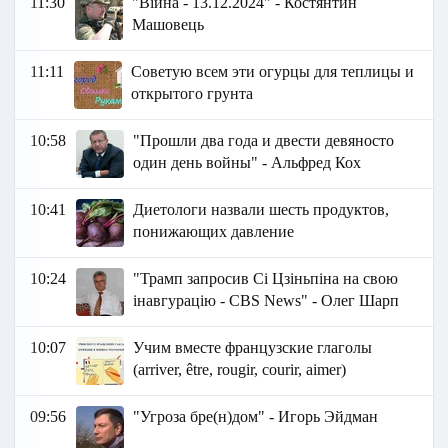
11:30
"Війна - 13.12.2024" - Костянтин
Машовець
11:11
Советую всем эти огурцы для теплицы и
открытого грунта
10:58
"Прошли два года и двести девяносто
один день войны" - Альфред Кох
10:41
Диетологи назвали шесть продуктов,
понижающих давление
10:24
"Трамп запросив Сі Цзіньпіна на свою
інавгурацію - CBS News" - Олег Шарп
10:07
Учим вместе французские глаголы
(arriver, être, rougir, courir, aimer)
09:56
"Угроза бре(н)дом" - Игорь Эйдман