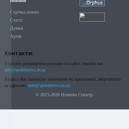
Новини
Стрічка новин
Статті
Думки
Архів
Контакти:
З питань розміщення реклами на сайті, пишіть на:
adv@spektrnews.in.ua
Якщо у Вас виникли запитання чи пропозиції, звертайтесь
за адресою:
info@spektrnews.in.ua
© 2015-2026 Новини Спектр.