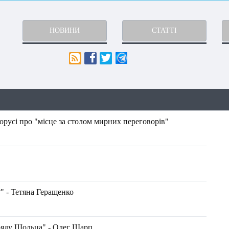
НОВИНИ
СТАТТІ
орусі про "місце за столом мирних переговорів"
" - Тетяна Геращенко
ряду Шольца" - Олег Шарп