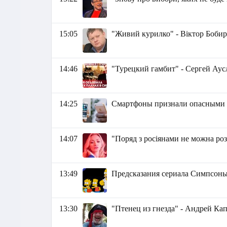
15:05
"Живий курилко" - Віктор Боби
14:46
"Турецкий гамбит" - Сергей Аус
14:25
Смартфоны признали опасными 
14:07
"Поряд з росіянами не можна ро
13:49
Предсказания сериала Симпсон
13:30
"Птенец из гнезда" - Андрей Ка