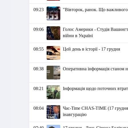
09:23
"Вівторок, ранок. Що важливого
09:06
Голос Америки - Студія Вашингт
війни в Україні
08:55
Цей день в історії - 17 грудня
08:38
Оперативна інформація станом на
08:21
Інформація щодо поточних втрат 
08:04
Час-Time CHAS-TIME (17 грудня, 
інавгурацію
07:40
17 грудня - День Сімона Болівар