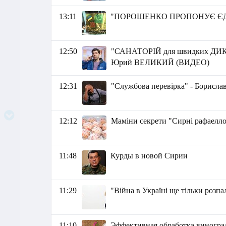
13:11
"ПОРОШЕНКО ПРОПОНУЄ ЄДНАН
12:50
"САНАТОРІЙ для швидких ДИКТА
Юрий ВЕЛИКИЙ (ВИДЕО)
12:31
"Службова перевірка" - Борислав
12:12
Маміни секрети "Сирні рафаелл
11:48
Курды в новой Сирии
11:29
"Війна в Україні ще тільки розп
11:10
Эффективная обработка виноград