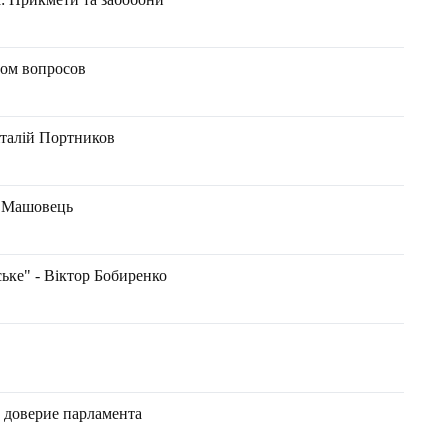
ном вопросов
Віталій Портников
н Машовець
ьке" - Віктор Бобиренко
 доверие парламента