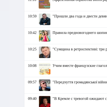
10:59
"Прошли два года и двести девя
10:42
Правила предновогоднего шопи
10:25
"Сумщина в ретроспективі: три р
10:08
Учим вместе французские глаголы (c
09:57
"Передчуття громадянської війни
09:40
"В Кремле с тревогой ожидают