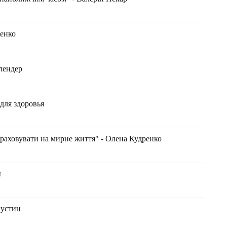
ренко
лендер
для здоровья
зраховувати на мирне життя" - Олена Кудренко
ы
пустин