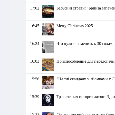
17:02
Бабусині страви: "Бринза запече
16:45
Merry Christmas 2025
16:24
Что нужно изменить к 30 годам,
16:03
Приспособление для перелопачи
15:56
"На тлі скандалу зі зйомками у Л
15:39
Трагическая история жизни Эди
15:22
"Знову про вибори, яких не буд