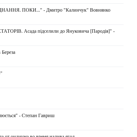
НЯ. ПОКИ..." - Дмитро "Калинчук" Вовнянко
ТОРІВ. Асада підселили до Януковича [Пародія]" -
 Береза
о"
алюється" - Степан Гавриш
а от оидиума во время налива ягод