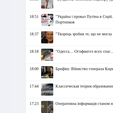
18:51
"Україна і провал Путіна в Сирі
Портников
18:37
"Творець зробив те, що не могла
18:18
"Одесса… Огофангел всех спас…
18:00
Брифінг. Вбивство генерала Кир
17:44
Классическая теория образовани
17:23
Оперативна інформація станом на