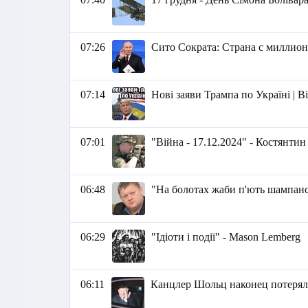
07:26
Сито Сократа: Страна с миллио
07:14
Нові заяви Трампа по Україні | 
07:01
"Війна - 17.12.2024" - Костянти
06:48
"На болотах жаби п'ють шампанс
06:29
"Ідіоти і події" - Маson Lemberg
06:11
Канцлер Шольц наконец потерял