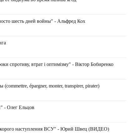
носто шесть дней войны" - Альфред Кох
нга
оки спротиву, втрат і оптимізму" - Віктор Бобиренко
ommettre, épargner, monter, transpirer, pirater)
" - Олег Ельцов
 скорого наступления ВСУ" - Юрий Швец (ВИДЕО)