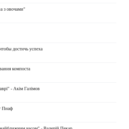
на з овочами"
 чтобы достичь успеха
вания компоста
аврі" - Акім Галімов
т Пиаф
е найближчим часом" - Валерій Пекар