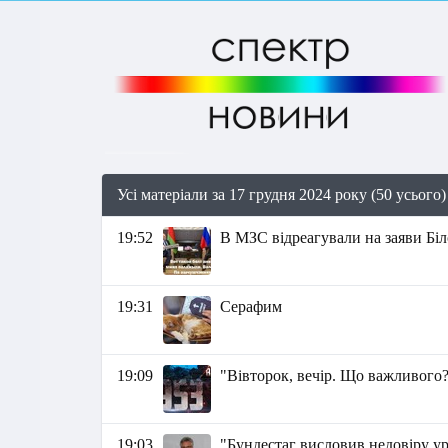
Усі матеріали за 17 грудня 2024 року (50 усього)
19:52
В МЗС відреагували на заяви Біл
19:31
Серафим
19:09
"Вівторок, вечір. Що важливого?
19:03
"Бундестаг висловив недовіру у