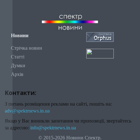
Новини
Стрічка новин
Статті
Думки
Архів
Контакти:
З питань розміщення реклами на сайті, пишіть на:
adv@spektrnews.in.ua
Якщо у Вас виникли запитання чи пропозиції, звертайтесь
за адресою:
info@spektrnews.in.ua
© 2015-2026 Новини Спектр.