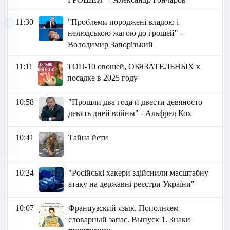
11:30
"Проблеми породжені владою і
нелюдською жагою до грошей" -
Володимир Запорізький
11:11
ТОП-10 овощей, ОБЯЗАТЕЛЬНЫХ к
посадке в 2025 году
10:58
"Прошли два года и двести девяносто
девять дней войны" - Альфред Кох
10:41
Тайна йети
10:24
"Російські хакери здійснили масштабну
атаку на державні реєстри України"
10:07
Французский язык. Пополняем
словарный запас. Выпуск 1. Знаки