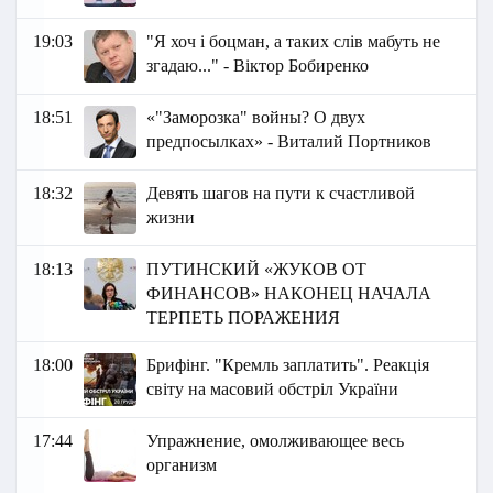
19:03
"Я хоч і боцман, а таких слів мабуть не
згадаю..." - Віктор Бобиренко
18:51
«"Заморозка" войны? О двух
предпосылках» - Виталий Портников
18:32
Девять шагов на пути к счастливой
жизни
18:13
ПУТИНСКИЙ «ЖУКОВ ОТ
ФИНАНСОВ» НАКОНЕЦ НАЧАЛА
ТЕРПЕТЬ ПОРАЖЕНИЯ
18:00
Брифінг. "Кремль заплатить". Реакція
світу на масовий обстріл України
17:44
Упражнение, омолживающее весь
организм