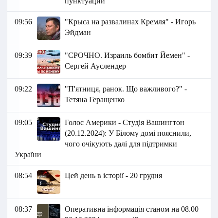
пунктуации
09:56
"Крыса на развалинах Кремля" - Игорь
Эйдман
09:39
"СРОЧНО. Израиль бомбит Йемен" -
Сергей Ауслендер
09:22
"П'ятниця, ранок. Що важливого?" -
Тетяна Геращенко
09:05
Голос Америки - Студія Вашингтон
(20.12.2024): У Білому домі пояснили,
чого очікують далі для підтримки
України
08:54
Цей день в історії - 20 грудня
08:37
Оперативна інформація станом на 08.00