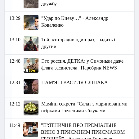
дружбу
13:29
"Удар по Киеву…" - Александр
Коваленко
13:10
Той, хто зрадив один раз, зрадить і
другий
12:48
Это россия, ДЕТКА: у Симоньян даже
фляга засвистела | Паребрик NEWS
12:31
ПАМ'ЯТІ ВАСИЛЯ СЛІПАКА
12:12
Маміни секрети "Салат з маринованими
огірками і зеленими яблуками"
11:49
"П'ЯТНИЧНЕ ПРО ПРЕМІАЛЬНЕ
ВИНО З ПРИЄМНИМ ПРИСМАКОМ
ГРОШЕЙ" - Александр Гончаров