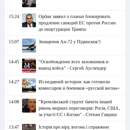
15:24
Орбан заявил о планах блокировать
продление санкций ЕС против России
до инаугурации Трампа
15:07
Знищення Ан-72 у Підмосков’ї
14:45
"Освобождение всех заложников и
вывод войск" - Сергей Ауслендер
14:27
Из недавней истории: как готовили
комиссаров и боевиков «русской весны»
14:08
"Кремлівський стратег бачить інший
рівень мирних переговорів: Росія, США,
за участі ЄС і Китаю" - Степан Гавриш
13:47
Історія про віру, вогонь і справжню