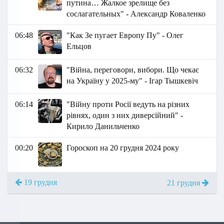
путина… Жалкое зрелище без
сослагательных" - Александр Коваленко
06:48
"Как Зе пугает Европу Пу" - Олег
Ельцов
06:32
"Війна, переговори, вибори. Що чекає
на Україну у 2025-му" - Ігар Тышкевіч
06:14
"Війну проти Росії ведуть на різних
рівнях, один з них диверсійний" -
Кирило Данильченко
00:20
Гороскоп на 20 грудня 2024 року
19 грудня
21 грудня