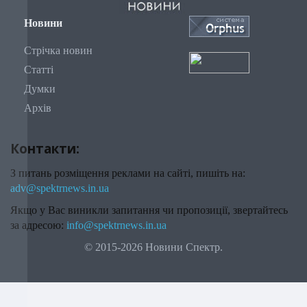
Новини
Стрічка новин
Статті
Думки
Архів
Контакти:
З питань розміщення реклами на сайті, пишіть на:
adv@spektrnews.in.ua
Якщо у Вас виникли запитання чи пропозиції, звертайтесь
за адресою:
info@spektrnews.in.ua
© 2015-2026 Новини Спектр.