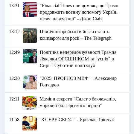
13:31
"Financial Times повідомляє, що Трамп
продовжить воєнну допомогу Україні
після інавгурації" - Джон Сміт
13:12
Північнокорейські війська стають
кошмаром для росії – The Telegraph
12:49
Політика непередбачуваності Трампа.
Лякалки ОРЄШНІКОМ та "успіх" в
Сирії - Суботній політклуб
12:30
"2025: ПРОГНОЗ МВФ" - Александр
Гончаров
12:11
Маміни секрети "Салат з баклажанів,
моркви і болгарського перцю"
11:58
"З СЕРУ СЕРУ..." - Ярослав Трінчук