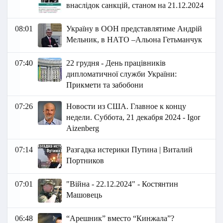
внаслідок санкцій, станом на 21.12.2024
08:01
Україну в ООН представлятиме Андрій
Мельник, в НАТО –Альона Гетьманчук
07:40
22 грудня - День працівників
дипломатичної служби України:
Прикмети та забобони
07:26
Новости из США. Главное к концу
недели. Суббота, 21 декабря 2024 - Igor
Aizenberg
07:14
Разгадка истерики Путина | Виталий
Портников
07:01
"Війна - 22.12.2024" - Костянтин
Машовець
06:48
“Арешник” вместо “Кинжала”?