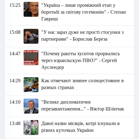
15:25
"Україна – лише проміжний етап у
боротьбі за світову гегемонію" - Степан
Гавриш
15:08
"У нас зараз дуже не прості стосунки з
партнерами" - Борислав Береза
14:47
"Почему ракеты хуситов прорвались
через израильскую ПВО?" - Сергей
Ауслендер
14:29
Как отмечают зимнее солнцестояние в
разных странах
14:10
"Велике дипломатичне
перезавантаження..." - Віктор Шлінчак
13:48
Давні назви місяців, котрі існували в
різних куточках України