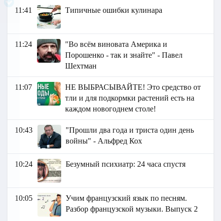
11:41
Типичные ошибки кулинара
11:24
"Во всём виновата Америка и
Порошенко - так и знайте" - Павел
Шехтман
11:07
НЕ ВЫБРАСЫВАЙТЕ! Это средство от
тли и для подкормки растений есть на
каждом новогоднем столе!
10:43
"Прошли два года и триста один день
войны" - Альфред Кох
10:24
Безумный психиатр: 24 часа спустя
10:05
Учим французский язык по песням.
Разбор французской музыки. Выпуск 2