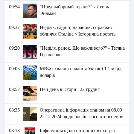
09:54
"Предвыборный теракт?" - Игорь
Эйдман
09:37
Недоук, садист, параноїк: справжнє
обличчя Сталіна // Історична постать
09:20
"Неділя, ранок. Що важливого?" - Тетяна
Геращенко
09:03
МВФ схвалив надання Україні 1,1 млрд
доларів
08:52
Цей день в історії - 22 грудня
08:35
Оперативна інформація станом на 08.00
22.12.2024 щодо російського вторгнення
08:18
Інформація щодо поточних втрат рф