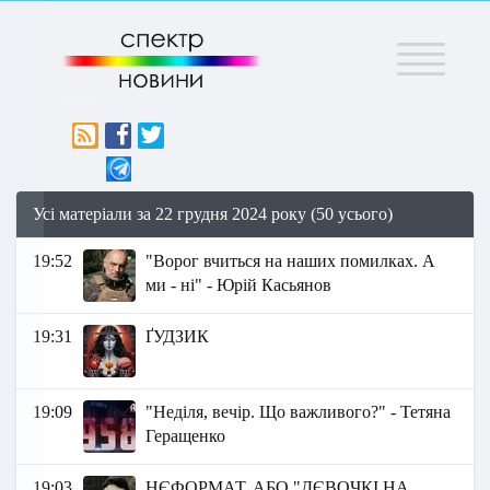
Меню
Усі матеріали за 22 грудня 2024 року (50 усього)
19:52
"Ворог вчиться на наших помилках. А
ми - ні" - Юрій Касьянов
19:31
ҐУДЗИК
19:09
"Неділя, вечір. Що важливого?" - Тетяна
Геращенко
19:03
НЄФОРМАТ, АБО "ДЄВОЧКІ НА