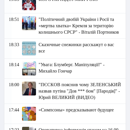
18:51
"Політичний двобій України і Росії та
«мертва хватка» Кремля за територію
колишнього СРСР" - Віталій Портников
18:33
Сказочные снежинки расскажут о вас
все
18:14
"Увага: Блумберг. Маніпуляції!" -
Михайло Гончар
18:00
"ПЄСКОВ пояснив чому ЗЕЛЕНСЬКИЙ
назвав путіна "Дов *** бом" [Пародія]" -
Юрий ВЕЛИКИЙ (ВИДЕО)
17:44
«Симпсоны» предсказывают будущее
17:23
Оперативна інформація станом на 16.00