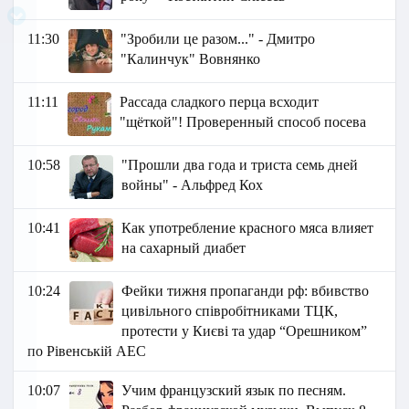
11:30
"Зробили це разом..." - Дмитро
"Калинчук" Вовнянко
11:11
Рассада сладкого перца всходит
"щёткой"! Проверенный способ посева
10:58
"Прошли два года и триста семь дней
войны" - Альфред Кох
10:41
Как употребление красного мяса влияет
на сахарный диабет
10:24
Фейки тижня пропаганди рф: вбивство
цивільного співробітниками ТЦК,
протести у Києві та удар “Орешником”
по Рівенській АЕС
10:07
Учим французский язык по песням.