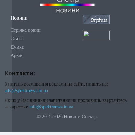
Новини
Стрічка новин
Статті
Думки
Архів
Контакти:
З питань розміщення реклами на сайті, пишіть на:
adv@spektrnews.in.ua
Якщо у Вас виникли запитання чи пропозиції, звертайтесь
за адресою:
info@spektrnews.in.ua
© 2015-2026 Новини Спектр.