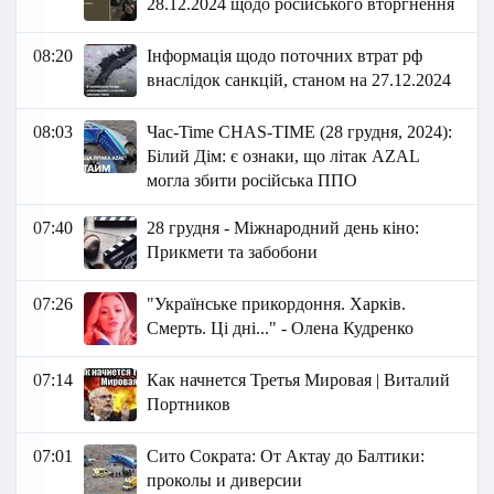
28.12.2024 щодо російського вторгнення
08:20
Інформація щодо поточних втрат рф
внаслідок санкцій, станом на 27.12.2024
08:03
Час-Time CHAS-TIME (28 грудня, 2024):
Білий Дім: є ознаки, що літак AZAL
могла збити російська ППО
07:40
28 грудня - Міжнародний день кіно:
Прикмети та забобони
07:26
"Українське прикордоння. Харків.
Смерть. Ці дні..." - Олена Кудренко
07:14
Как начнется Третья Мировая | Виталий
Портников
07:01
Сито Сократа: От Актау до Балтики:
проколы и диверсии