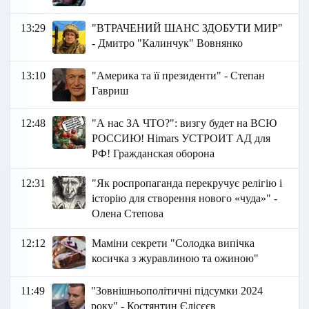
13:29
"ВТРАЧЕНИЙ ШАНС ЗДОБУТИ МИР"
- Дмитро "Калинчук" Вовнянко
13:10
"Америка та її президенти" - Степан
Гавриш
12:48
"А нас ЗА ЧТО?": визгу будет на ВСЮ
РОССИЮ! Himars УСТРОИТ АД для
РФ! Гражданская оборона
12:31
"Як роспропаганда перекручує релігію і
історію для створення нового «чуда»" -
Олена Степова
12:12
Маміни секрети "Солодка випічка
косичка з журавлиною та ожиною"
11:49
"Зовнішньополітичні підсумки 2024
року" - Костянтин Єлісєєв