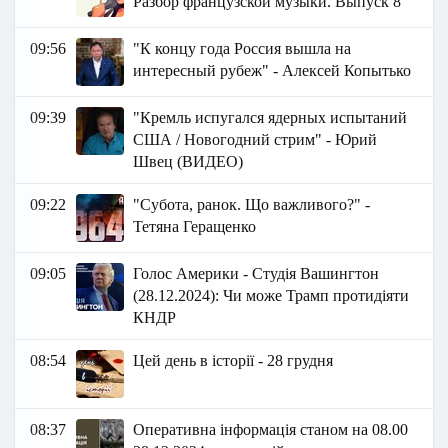
Разбор французской музыки. Выпуск 8
09:56
"К концу года Россия вышла на
интересный рубеж" - Алексей Копытько
09:39
"Кремль испугался ядерных испытаний
США / Новогодний стрим" - Юрий
Швец (ВИДЕО)
09:22
"Субота, ранок. Що важливого?" -
Тетяна Геращенко
09:05
Голос Америки - Студія Вашингтон
(28.12.2024): Чи може Трамп протидіяти
КНДР
08:54
Цей день в історії - 28 грудня
08:37
Оперативна інформація станом на 08.00