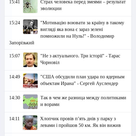
15:41
Страх человека перед змеями – результат
эволюции
15:24
"Мотивацію воювати за країну в такому
вигляді яка вона є зараз зелені
помножили на Нуль!" - Володимир
Запорізький
15:07
"Не з актуального. Три історії" - Тарас
Чорновіл
14:49
"США обсудили план удара по ядерным
объектам Ирана" - Сергей Ауслендер
14:30
Так в чем же разница между политиками
и ворами
14:11
Хлопчик провів пʼять днів у парку з
левами і пройшов 50 км. Як він вижив