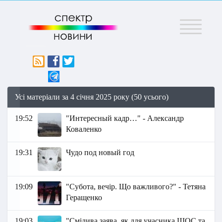
Меню
Усі матеріали за 4 січня 2025 року (50 усього)
19:52
"Интересный кадр…" - Александр
Коваленко
19:31
Чудо под новый год
19:09
"Субота, вечір. Що важливого?" - Тетяна
Геращенко
19:03
"Смілива заява, як для учасника ШОС та