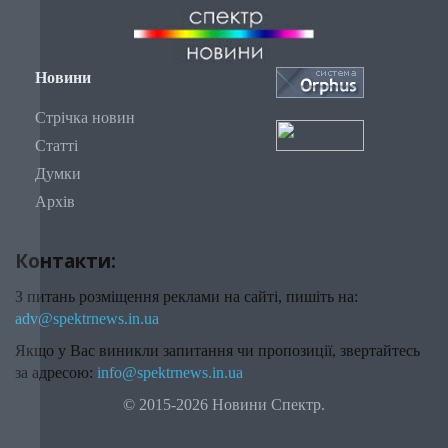
Новини
Стрічка новин
Статті
Думки
Архів
Контакти:
З питань розміщення реклами на сайті, пишіть на:
adv@spektrnews.in.ua
Якщо у Вас виникли запитання чи пропозиції, звертайтесь
за адресою:
info@spektrnews.in.ua
© 2015-2026 Новини Спектр.