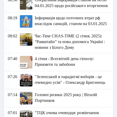
04.01.2025 щодо російського вторгнення
08:19
Інформація щодо поточних втрат рф
внаслідок санкцій, станом на 03.01.2025
08:02
Час-Time CHAS-TIME (2 січня, 2025):
“Рамштайн” та нова допомога Україні :
новини з Білого Дому
07:40
4 січня - Всесвітній день гіпнозу:
Прикмети та забобони
07:26
"Зеленський в парадигмі виборів - це
очевидно усім" - Олександр Бригинець
07:14
Головні ризики 2025 року | Віталій
Портников
07:01
"ТЦК очима очевидця: розвінчання