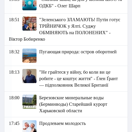
ОДКБ" - Олег Шарп
18:51
"Зеленського ЗЛАМАЮТЬ! Путін готує
ТРІЙНИЧОК у Ялті. Суджу
ОБМІНЯЮТЬ на ПОЛОНЕНИХ" -
Віктор Бобиренко
18:32
Пугающая природа: остров оборотней
18:13
"Не грайтеся у війну, бо коли ви це
робите - це коштує життя" - Ґлен Ґрант
— підполковник Великої Британії
18:00
Березовские минеральные воды
(Берминводы) Старейший курорт
Харьковской области
17:45
Продлеваем молодость