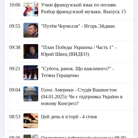
10:06
Учим французский язык по песням.
Разбор французской музыки. Выпуск 15
09:55
"Путём Черчилля" - Игорь Эйдман
09:38
"План Победы Украины / Часть 1" -
Юрий Швец (ВИДЕО)
09:21
"Субота, ранок. Що важливого?" -
Тетяна Геращенко
09:04
Голос Америки - Студія Вашингтон
(04.01.2025): Чи є підтримка України в
новому Конгресі?
08:53
Цей день в історії - 4 січня
08:36
Оперативна інформація станом на 08.00