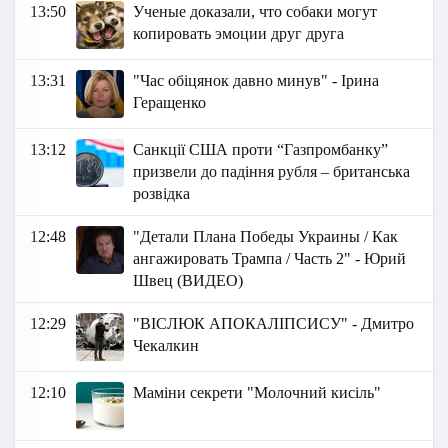
13:50
Ученые доказали, что собаки могут
копировать эмоции друг друга
13:31
"Час обіцянок давно минув" - Ірина
Геращенко
13:12
Санкції США проти “Газпромбанку”
призвели до падіння рубля – британська
розвідка
12:48
"Детали Плана Победы Украины / Как
ангажировать Трампа / Часть 2" - Юрий
Швец (ВИДЕО)
12:29
"ВІСЛЮК АПОКАЛІПСИСУ" - Дмитро
Чекалкин
12:10
Маміни секрети "Молочний кисіль"