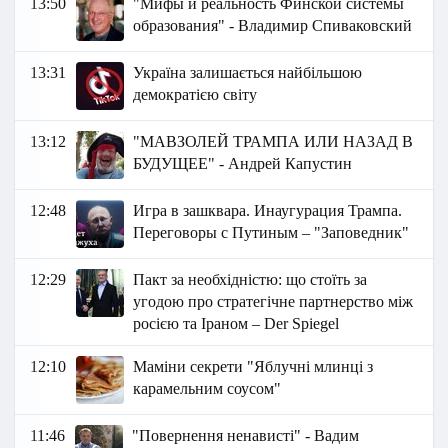
13:50
"Мифы и реальность Финской системы
образования" - Владимир Спиваковский
13:31
Україна залишається найбільшою
демократією світу
13:12
"МАВЗОЛЕЙ ТРАМПА ИЛИ НАЗАД В
БУДУЩЕЕ" - Андрей Капустин
12:48
Игра в зашквара. Инаугурация Трампа.
Переговоры с Путиным – "Заповедник"
12:29
Пакт за необхідністю: що стоїть за
угодою про стратегічне партнерство між
росією та Іраном – Der Spiegel
12:10
Маміни секрети "Яблучні млинці з
карамельним соусом"
11:46
"Повернення ненависті" - Вадим