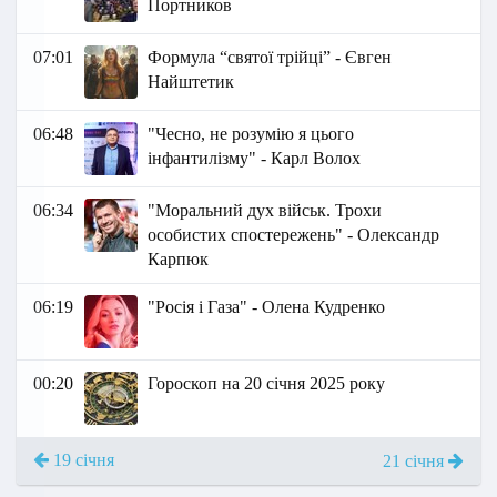
Портников
07:01
Формула “святої трійці” - Євген
Найштетик
06:48
"Чесно, не розумію я цього
інфантилізму" - Карл Волох
06:34
"Моральний дух військ. Трохи
особистих спостережень" - Олександр
Карпюк
06:19
"Росія і Газа" - Олена Кудренко
00:20
Гороскоп на 20 січня 2025 року
19 січня
21 січня