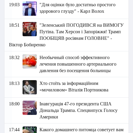
19:03
"Для оцінки було достатньо простого
здорового глузду" - Карл Волох
18:51
"Зеленський ПОГОДИВСЯ на ВИМОГУ
Путіна. Там Херсон і Запоріжжя! Трамп
ПООБІЦЯВ росіянам ГОЛОВНЕ" -
Віктор Бобиренко
18:32
Необычный способ эффективного
лечения повышенного артериального
давления без посещения больницы
18:13
Хто стоїть за інформаційним
«мочиловом» Віталія Портникова
18:00
Інавгурація 47-го президента США
Дональда Трампа. Спецвипуск Голосу
Америки
17:44
Какого домашнего питомца советует вам