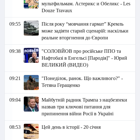
мультфильмам. Астерикс и Обеликс - Les
Douze Travaux
09:55
Після року “мовчання гармат” Кремль
може задіяти старий сценарій: наскільки
реальне вторгнення до Європи
09:38
"СОЛОВЙОВ про російське ППО та
Нафтобазі в Енгельсі [Пародія]" - Юрий
ВЕЛИКИЙ (ВИДЕО)
09:21
"Понеділок, ранок. Що важливого?" -
Тетяна Геращенко
09:04
Майбутній радник Трампа з нацбезпеки
назвав три ключові питання для
припинення війни Росії в Україні
08:53
Цей день в історії - 20 січня