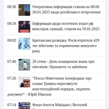
08:36
Оперативна інформація станом на 08.00
20.01.2025 щодо російського вторгнення
08:19
Інформація щодо поточних втрат рф
внаслідок санкцій, станом на 19.01.2025
08:02
Британська розвідка: Росія втратила 429
тис вбитими та пораненими минулого
року
07:40
20 січня - День поширення знань про
пінгвінів: Прикмети та забобони
07:26
"Посол Німеччини попереджає про
плани Трампа переглянути
конституційний порядок, свідчить
документ" - Юрій Ніколов
07:14
Фицо боится Майдана | Виталий