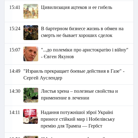
15:41
Цивилизация ацтеков и ее гибель
15:24
В бартерном бизнесе жизнь в обмен на
смерть не бывает хороших сделок
15:07
"...до полеміки про аристократію і війну"
- Євген Якунов
14:49
"Израиль прекращает боевые действия в Газе" -
Сергей Ауслендер
14:30
Листья хрена – полезные свойства и
применение в лечении
14:11
Надання потужнішої зброї Україні
принесе стійкий мир і Нобелівську
премію для Трампа — Гербст