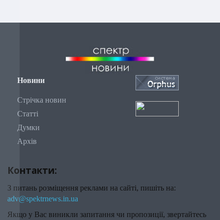
Новини
Стрічка новин
Статті
Думки
Архів
Контакти:
З питань розміщення реклами на сайті, пишіть на:
adv@spektrnews.in.ua
Якщо у Вас виникли запитання чи пропозиції, звертайтесь