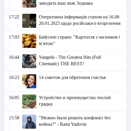
заводить ваш знак Зодиака
17:22
Оперативна інформація станом на 16.00
20.01.2025 щодо російського вторгнення
17:03
Бабусині страви: "Картопля з часником і
м’ятою"
16:44
Vangelis - The Greatest Hits (Full
Cinematic) THE BEST!
16:23
14 советов для обретения счастья
16:05
Устройство и преимущества теплой
грядки
15:58
"Можно было решить конфликт без
войны?" - Rami Yudovin