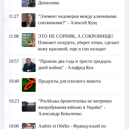
Денисенко
11:27
"Элемент недоверия между ключевыми
союзниками?" - Алексей Кущ
11:08
ЭТО НЕ СОРНЯК, А СОКРОВИЩЕ!
Поможет похудеть, уберет отеки, сделает
кожу красивой, еще и сон наладит
10:57
"Прошли два года и триста тридцать
дней войны" - Альфред Кох
10:40
Продукты для плоского живота
10:23
"Російська бронетехніка не витримує
випробування війною в Україні" -
Александр Коваленко
10:06
Astérix et Obélix - Французский по