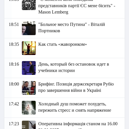
представників партії ЄС мене бісить" -
Маson Lemberg
18:51
"Больное место Путина" - Віталій
Портников
18:35
Как стать «жаворонком»
18:16
День, который без остановок идет в
учебники истории
18:00
Брифінг. Позиція держсекретаря Рубіо
про завершення війни в Україні
17:42
Холодный душ поможет похудеть,
пережить стресс и снять напряжение
17:23
Оперативна інформація станом на 16.00