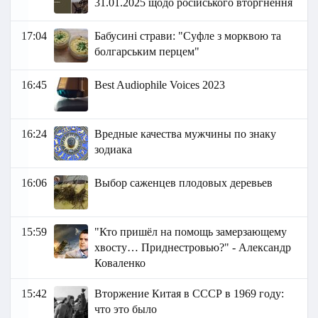
31.01.2025 щодо російського вторгнення
17:04
Бабусині страви: "Суфле з морквою та
болгарським перцем"
16:45
Best Audiophile Voices 2023
16:24
Вредные качества мужчины по знаку
зодиака
16:06
Выбор саженцев плодовых деревьев
15:59
"Кто пришёл на помощь замерзающему
хвосту… Приднестровью?" - Александр
Коваленко
15:42
Вторжение Китая в СССР в 1969 году:
что это было