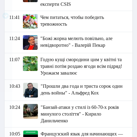
експерти CSIS
11:41
Чем питаться, чтобы победить
тревожность
11:24
"Божі жорна мелють повільно, але
невідворотно" - Валерій Пекар
11:07
Годую кущі смородини цим у квітні та
травні потім роздаю ягоди всім підряд!
Урожаєм завалює
10:43
"Прошли два года и триста сорок один
день войны" - Альфред Кох
10:24
"Банзай-атаки у стилі із 60-70-х років
минулого століття" - Кирило
Данильченко
10:05
Французский язык для начинающих —