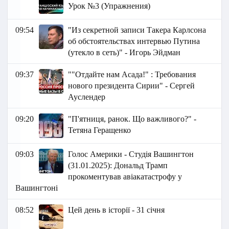
Урок №3 (Упражнения)
09:54
"Из секретной записи Такера Карлсона
об обстоятельствах интервью Путина
(утекло в сеть)" - Игорь Эйдман
09:37
""Отдайте нам Асада!" : Требования
нового президента Сирии" - Сергей
Ауслендер
09:20
"П'ятниця, ранок. Що важливого?" -
Тетяна Геращенко
09:03
Голос Америки - Студія Вашингтон
(31.01.2025): Дональд Трамп
прокоментував авіакатастрофу у
Вашингтоні
08:52
Цей день в історії - 31 січня