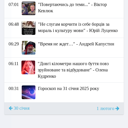
07:01
"Повертаючись до теми..." - Віктор
Кевлюк
06:48
"Не слугам корчити із себе борців за
мораль і культуру мови" - Юрій Луценко
06:29
"Время не ждет…" - Андрей Капустин
06:11
"Довгі кілометри нашого буття повз
зруйноване та відбудоване" - Олена
Кудренко
00:31
Гороскоп на 31 січня 2025 року
30 січня
1 лютого