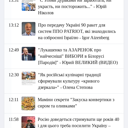
13:31
"С этими дураками ни заработать, ни
украсть, ни посторожить..." - Юрій
Ніколов
13:12
Про передачу Україні 90 ракет для
систем ППО PATRIOT, які знаходились
на озброєнні Ізраїлю - Igor Aizenberg
12:49
"Лукашенко та АЗАРЕНОК про
"найчесніші" ВИБОРИ в Білорусі
[Пародія]" - Юрий ВЕЛИКИЙ (ВИДЕО)
12:30
"Як російські кулінарні традиції
сформували культуру «кривого
дзеркала»" - Олена Степова
12:11
Маміни секрети "Закуска конвертики з
сиром та оливками"
11:58
Росію доведеться стримувати ще років 40
і для цього треба посилити Україну –