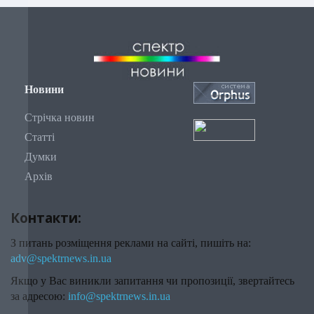
Новини
Стрічка новин
Статті
Думки
Архів
Контакти:
З питань розміщення реклами на сайті, пишіть на:
adv@spektrnews.in.ua
Якщо у Вас виникли запитання чи пропозиції, звертайтесь
за адресою:
info@spektrnews.in.ua