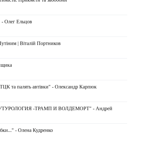
 - Олег Ельцов
Путіним | Віталій Портников
йщика
и ТЦК та палять автівки" - Олександр Карпюк
ТУРОЛОГИЯ -ТРАМП И ВОЛДЕМОРТ" - Андрей
ки..." - Олена Кудренко