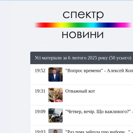
Усі матеріали за 6 лютого 2025 року (50 усього)
19:52
"Вопрос времени" - Алексей Ко
19:31
Отважный кот
19:09
"Четвер, вечір. Що важливого?" 
19:03
"Раз тема зайшла про вибори..."