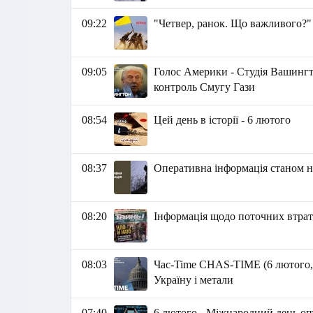
09:22
"Четвер, ранок. Що важливого?"
09:05
Голос Америки - Студія Вашингто
контроль Смугу Гази
08:54
Цей день в історії - 6 лютого
08:37
Оперативна інформація станом на
08:20
Інформація щодо поточних втрат 
08:03
Час-Time CHAS-TIME (6 лютого, 
Україну і метали
07:40
6 лютого - Міжнародний день оп