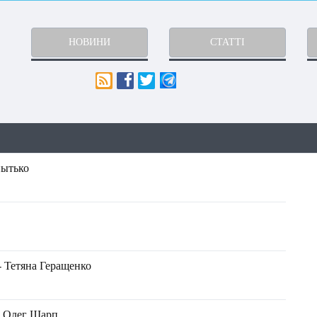
НОВИНИ
СТАТТІ
пытько
- Тетяна Геращенко
 - Олег Шарп