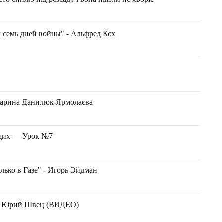
к семь дней войны" - Альфред Кох
 Марина Данилюк-Ярмолаєва
ющих — Урок №7
лько в Газе" - Игорь Эйдман
 - Юрий Швец (ВИДЕО)