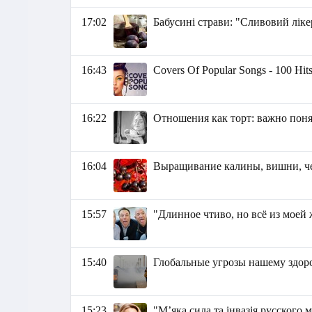
17:02
Бабусині страви: "Сливовий ліке
16:43
Covers Of Popular Songs - 100 Hit
16:22
Отношения как торт: важно понят
16:04
Выращивание калины, вишни, ч
15:57
"Длинное чтиво, но всё из моей ж
15:40
Глобальные угрозы нашему здор
15:23
"Мʼяка сила та інвазія русског