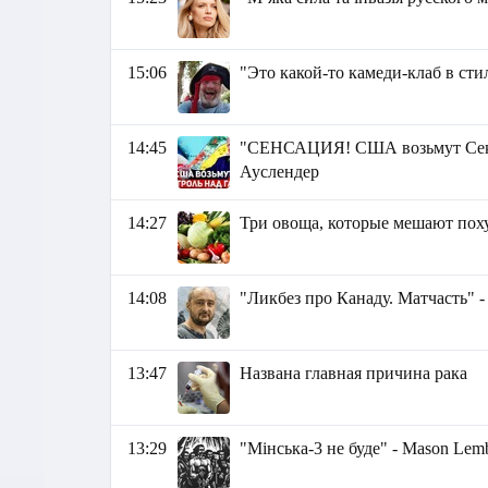
15:06
"Это какой-то камеди-клаб в ст
14:45
"СЕНСАЦИЯ! США возьмут Сектор
Ауслендер
14:27
Три овоща, которые мешают пох
14:08
"Ликбез про Канаду. Матчасть" 
13:47
Названа главная причина рака
13:29
"Мінська-3 не буде" - Маson Lem