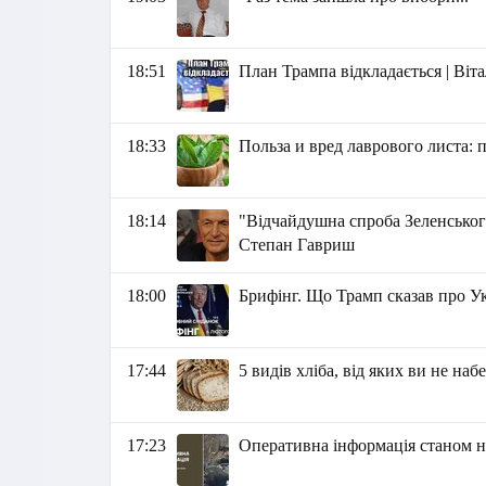
18:51
План Трампа відкладається | Віт
18:33
Польза и вред лаврового листа: 
18:14
"Відчайдушна спроба Зеленськог
Степан Гавриш
18:00
Брифінг. Що Трамп сказав про У
17:44
5 видів хліба, від яких ви не наб
17:23
Оперативна інформація станом на