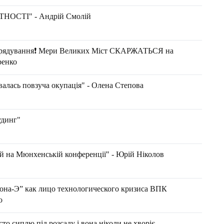
ОСТІ" - Андрій Смолій
рядування❗ Мери Великих Міст СКАРЖАТЬСЯ на
ренко
валась повзуча окупація" - Олена Степова
удинг"
й на Мюнхенській конференції" - Юрій Ніколов
на-Э” как лицо технологического кризиса ВПК
о
то сиплю під розсаду і вона ніколи не хворіє