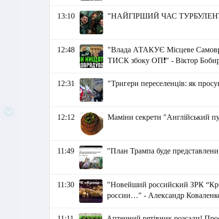
13:10
"НАЙГІРШИЙ ЧАС ТУРБУЛЕНТН
12:48
"Влада АТАКУЄ Місцеве Самов
ТИСК збоку ОП❗" - Віктор Боби
12:31
"Тригери переселенців: як просу
12:12
Маміни секрети "Англійський п
11:49
"План Трампа буде представлени
11:30
"Новейший российский ЗРК “Кро
россии…" - Александр Коваленк
11:11
Аптечний рятівник розсади! Прос