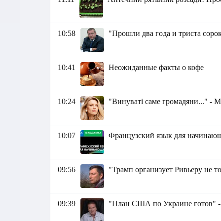
10:58
"Прошли два года и триста соро
10:41
Неожиданные факты о кофе
10:24
"Винуваті саме громадяни..." -
10:07
Французский язык для начина
09:56
"Трамп организует Ривьеру не то
09:39
"План США по Украине готов"