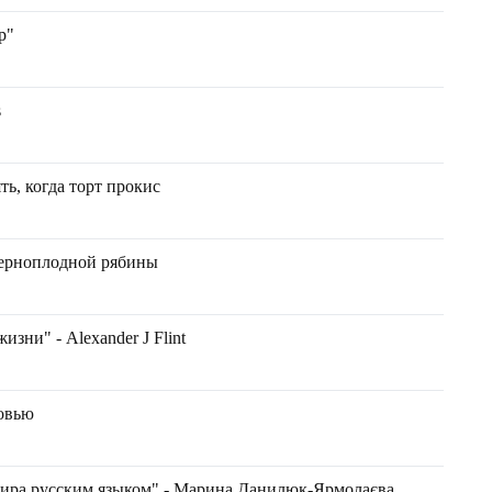
р"
s
ь, когда торт прокис
ерноплодной рябины
изни" - Аlexander J Flint
овью
о мира русским языком" - Марина Данилюк-Ярмолаєва