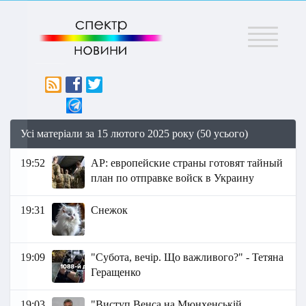
Меню
Усі матеріали за 15 лютого 2025 року (50 усього)
19:52
AP: европейские страны готовят тайный
план по отправке войск в Украину
19:31
Снежок
19:09
"Субота, вечір. Що важливого?" - Тетяна
Геращенко
19:03
"Виступ Венса на Мюнхенській