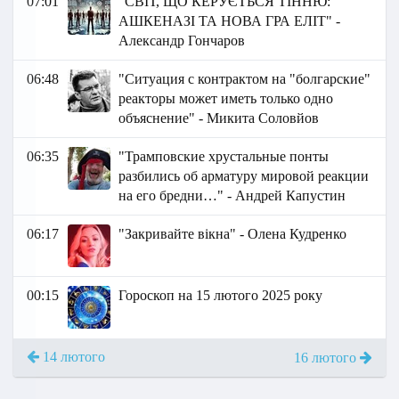
07:01
"СВІТ, ЩО КЕРУЄТЬСЯ ТІННЮ:
АШКЕНАЗІ ТА НОВА ГРА ЕЛІТ" -
Александр Гончаров
06:48
"Ситуация с контрактом на "болгарские"
реакторы может иметь только одно
объяснение" - Микита Соловйов
06:35
"Трамповские хрустальные понты
разбились об арматуру мировой реакции
на его бредни…" - Андрей Капустин
06:17
"Закривайте вікна" - Олена Кудренко
00:15
Гороскоп на 15 лютого 2025 року
14 лютого
16 лютого