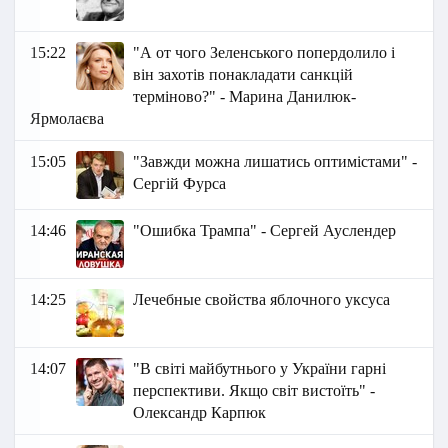
15:22
"А от чого Зеленського попердолило і
він захотів понакладати санкцій
терміново?" - Марина Данилюк-
Ярмолаєва
15:05
"Завжди можна лишатись оптимістами" -
Сергій Фурса
14:46
"Ошибка Трампа" - Сергей Ауслендер
14:25
Лечебные свойства яблочного уксуса
14:07
"В світі майбутнього у України гарні
перспективи. Якщо світ вистоїть" -
Олександр Карпюк