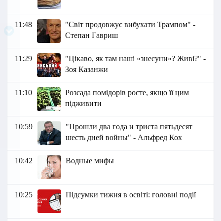
11:48
"Світ продовжує вибухати Трампом" -
Степан Гавриш
11:29
"Цікаво, як там наші «знесуни»? Живі?" -
Зоя Казанжи
11:10
Розсада помідорів росте, якщо її цим
підживити
10:59
"Прошли два года и триста пятьдесят
шесть дней войны" - Альфред Кох
10:42
Водные мифы
10:25
Підсумки тижня в освіті: головні події