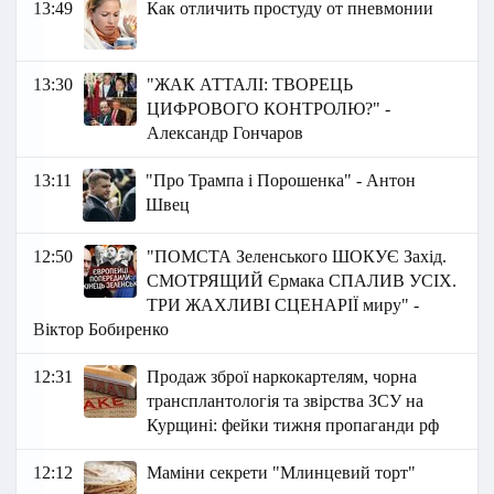
13:49
Как отличить простуду от пневмонии
13:30
"ЖАК АТТАЛІ: ТВОРЕЦЬ
ЦИФРОВОГО КОНТРОЛЮ?" -
Александр Гончаров
13:11
"Про Трампа і Порошенка" - Антон
Швец
12:50
"ПОМСТА Зеленського ШОКУЄ Захід.
СМОТРЯЩИЙ Єрмака СПАЛИВ УСІХ.
ТРИ ЖАХЛИВІ СЦЕНАРІЇ миру" -
Віктор Бобиренко
12:31
Продаж зброї наркокартелям, чорна
трансплантологія та звірства ЗСУ на
Курщині: фейки тижня пропаганди рф
12:12
Маміни секрети "Млинцевий торт"