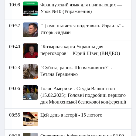
10:08
Французский язык для начинающих —
Урок №10 (Упражнения)
09:57
"Трамп пытается подставить Израиль" -
Игорь Эйдман
09:40
"Козырная карта Украины для
переговоров" - Юрий Швец (ВИДЕО)
09:23
"Субота, ранок. Що важливого?" -
Тетяна Геращенко
09:06
Голос Америки - Студія Вашингтон
(15.02.2025): Головні подробиці першого
дня Мюнхенської безпекової конференції
08:55
Цей день в історії - 15 лютого
08:38
Оперативна інформація станом на 08.00