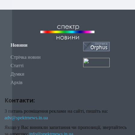
Новини
Стрічка новин
Статті
Думки
Архів
Контакти:
З питань розміщення реклами на сайті, пишіть на:
adv@spektrnews.in.ua
Якщо у Вас виникли запитання чи пропозиції, звертайтесь
за адресою:
info@spektrnews.in.ua