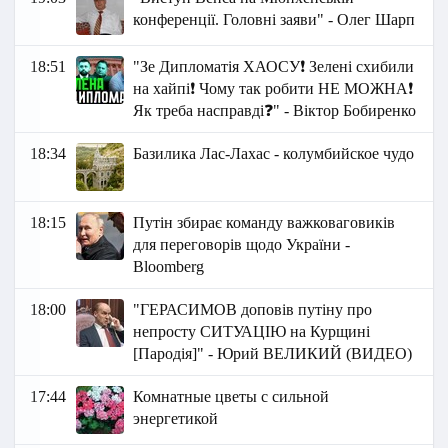
конференції. Головні заяви" - Олег Шарп
18:51
"Зе Дипломатія ХАОСУ❗ Зелені схибили
на хайпі❗ Чому так робити НЕ МОЖНА❗
Як треба насправді❓" - Віктор Бобиренко
18:34
Базилика Лас-Лахас - колумбийское чудо
18:15
Путін збирає команду важковаговиків
для переговорів щодо України -
Bloomberg
18:00
"ГЕРАСИМОВ доповів путіну про
непросту СИТУАЦІЮ на Курщині
[Пародія]" - Юрий ВЕЛИКИЙ (ВИДЕО)
17:44
Комнатные цветы с сильной
энергетикой