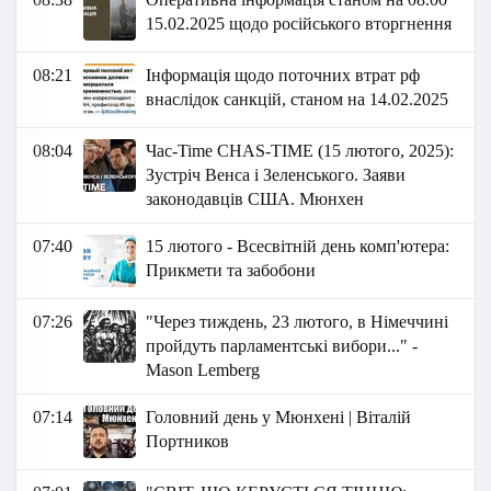
15.02.2025 щодо російського вторгнення
08:21
Інформація щодо поточних втрат рф
внаслідок санкцій, станом на 14.02.2025
08:04
Час-Time CHAS-TIME (15 лютого, 2025):
Зустріч Венса і Зеленського. Заяви
законодавців США. Мюнхен
07:40
15 лютого - Всесвітній день комп'ютера:
Прикмети та забобони
07:26
"Через тиждень, 23 лютого, в Німеччині
пройдуть парламентські вибори..." -
Маson Lemberg
07:14
Головний день у Мюнхені | Віталій
Портников