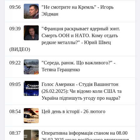
09:56
"Не смотрите на Кремль" - Игорь
Эйдман
09:39
"Франция раскрывает ядерный зонт.
Смерть ООН и НАТО. Кому отдать
редкие металлы?" - Юрий Швец
(ВИДЕО)
09:22
"Середа, ранок. Що важливого?" -
Тетяна Геращенко
09:05
Голос Америки - Студія Вашингтон
(26.02.2025): Чи відомо коли США та
Україна підпишуть угоду про надра?
08:54
Цей день в історії - 26 лютого
08:37
Оперативна інформація станом на 08.00
26.02.2025 щодо російського вторгнення