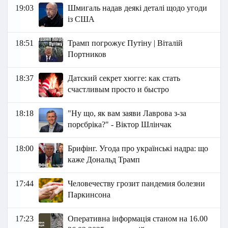
19:03
Шмигаль надав деякі деталі щодо угоди
із США
18:51
Трамп погрожує Путіну | Віталій
Портников
18:37
Датский секрет хюгге: как стать
счастливым просто и быстро
18:18
"Ну що, як вам заяви Лаврова з-за
порєбріка?" - Віктор Шлінчак
18:00
Брифінг. Угода про українські надра: що
каже Дональд Трамп
17:44
Человечеству грозит пандемия болезни
Паркинсона
17:23
Оперативна інформація станом на 16.00