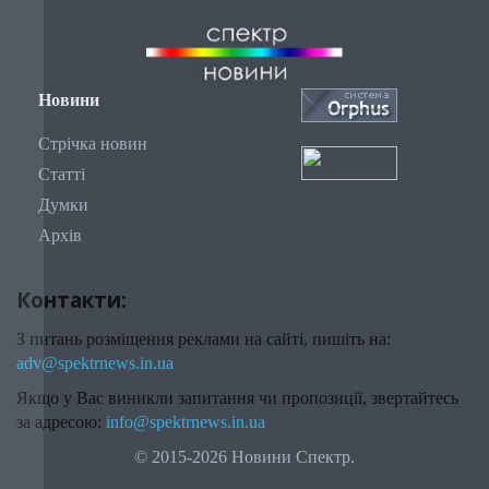
Новини
Стрічка новин
Статті
Думки
Архів
Контакти:
З питань розміщення реклами на сайті, пишіть на:
adv@spektrnews.in.ua
Якщо у Вас виникли запитання чи пропозиції, звертайтесь
за адресою:
info@spektrnews.in.ua
© 2015-2026 Новини Спектр.