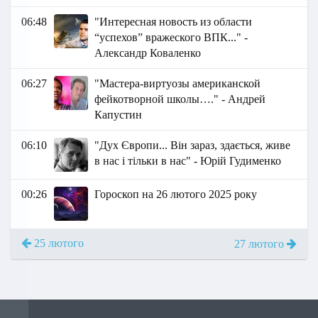
06:48
"Интересная новость из области
“успехов” вражеского ВПК..." -
Александр Коваленко
06:27
"Мастера-виртуозы американской
фейкотворной школы…." - Андрей
Капустин
06:10
"Дух Європи... Він зараз, здається, живе
в нас і тільки в нас" - Юрій Гудименко
00:26
Гороскоп на 26 лютого 2025 року
25 лютого
27 лютого