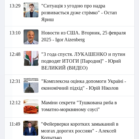
13:29
"Ситуація з угодою про надра
розвивається дуже стрімко" - Остап
Яриш
13:10
Новости из США. Вторник, 25 февраля
2025 - Igor Aizenberg
12:48
"3 года спустя. ЛУКАШЕНКО и путин
подводят ИТОГИ [Пародия]" - Юрий
ВЕЛИКИЙ (ВИДЕО)
12:31
"Комплексна оцінка допомоги Україні -
економічний підхід" - Юрій Ніколов
12:12
Маміни секрети "Тушкована риба в
томатно-морквяному соусі"
11:49
"Фейерверки коротких замыканий в
мозгах дорогих россиян" - Алексей
Копытько