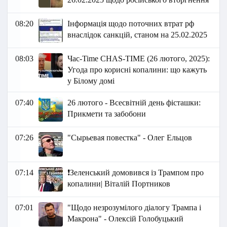
08:20
Інформація щодо поточних втрат рф
внаслідок санкцій, станом на 25.02.2025
08:03
Час-Time CHAS-TIME (26 лютого, 2025):
Угода про корисні копалини: що кажуть
у Білому домі
07:40
26 лютого - Всесвітній день фісташки:
Прикмети та забобони
07:26
"Сырьевая повестка" - Олег Ельцов
07:14
❗️Зеленський домовився із Трампом про
копалини| Віталій Портников
07:01
"Щодо незрозумілого діалогу Трампа і
Макрона" - Олексій Голобуцький