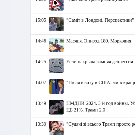
15:05
"Саміт в Лондоні. Перспективи"
14:46
Масяня. Эпизод 180. Морковия
14:25
Если накрыла зимняя депрессия
14:07
"Після візиту в США: ми в кращій
13:49
НМДНИ-2024. 3-й год войны. Уб
ЦБ 21%. Трамп 2.0
13:30
"Судячі зі всього Трамп просто 