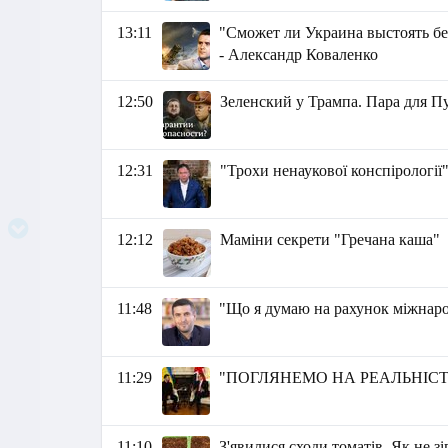
13:11
"Сможет ли Украина выстоять без
- Александр Коваленко
12:50
Зеленский у Трампа. Пара для П
12:31
"Трохи ненаукової конспірології
12:12
Маміни секрети "Гречана каша"
11:48
"Що я думаю на рахунок міжнаро
11:29
"ПОГЛЯНЕМО НА РЕАЛЬНІСТЬ" 
11:10
З'явилися сходи томатів. Як не зі