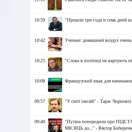
10:59
"Прошли три года и семь дней в
10:42
Ученые: домашний воздух очень
10:25
"Слова в політиці не вартують ні
10:08
Французский язык для начина
09:57
"У світі ілюзій" - Тарас Чорновіл
09:40
"Путіна попередили про ПІДСТ
МІСЯЦЬ до..." - Віктор Бобирен