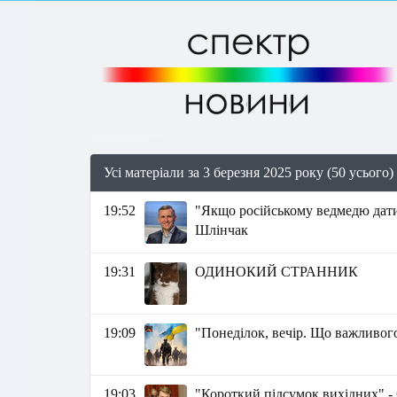
Усі матеріали за 3 березня 2025 року (50 усього)
19:52
"Якщо російському ведмедю дати 
Шлінчак
19:31
ОДИНОКИЙ СТРАННИК
19:09
"Понеділок, вечір. Що важливого
19:03
"Короткий підсумок вихідних" -