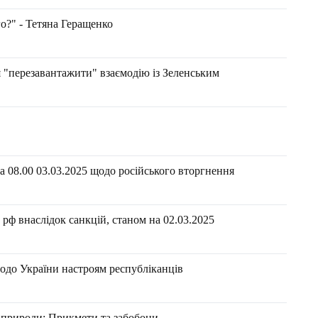
о?" - Тетяна Геращенко
"перезавантажити" взаємодію із Зеленським
 08.00 03.03.2025 щодо російського вторгнення
рф внаслідок санкцій, станом на 02.03.2025
щодо України настроям республіканців
ої природи: Прикмети та забобони