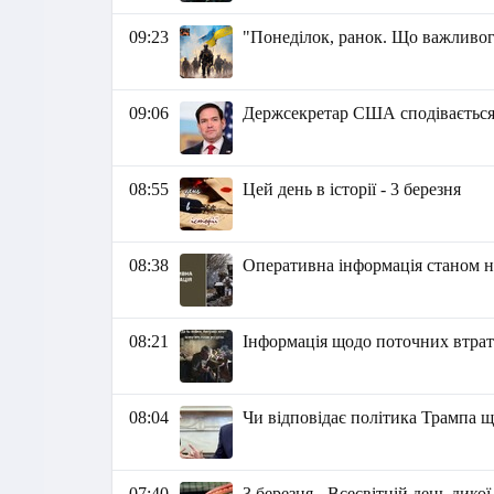
09:23
"Понеділок, ранок. Що важливог
09:06
Держсекретар США сподівається 
08:55
Цей день в історії - 3 березня
08:38
Оперативна інформація станом на
08:21
Інформація щодо поточних втрат 
08:04
Чи відповідає політика Трампа 
07:40
3 березня - Всесвітній день дик