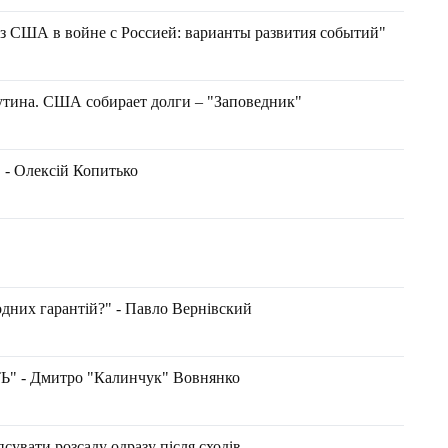
 США в войне с Россией: варианты развития событий"
утина. США собирает долги – "Заповедник"
" - Олексій Копитько
дних гарантій?" - Павло Вернівский
- Дмитро "Калинчук" Вовнянко
псувати розсаду одразу після сходів