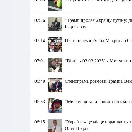
07:26
"Трамп продає Україну путіну: д
Ігор Савчук
07:14
План перемирʼя від Макрона і Ст
07:01
"Війна - 03.03.2025" - Костянти
06:48
Стенограма розмови Трампа-Венс
06:33
"Мелкие детали вашингтонского
06:15
"Україна – це місце відмивання 
Олег Шарп