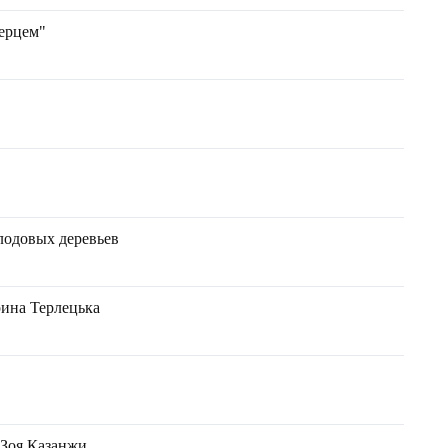
перцем"
лодовых деревьев
рина Терлецька
 Зоя Казанжи