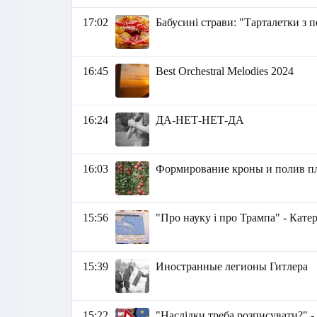
17:02
Бабусині страви: "Тарталетки з 
16:45
Best Orchestral Melodies 2024
16:24
ДА-НЕТ-НЕТ-ДА
16:03
Формирование кроны и полив п
15:56
"Про науку і про Трампа" - Кате
15:39
Иностранные легионы Гитлера
15:22
"Наслідки треба розписувати?" -