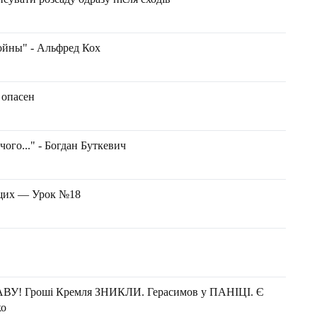
ойны" - Альфред Кох
 опасен
чого..." - Богдан Буткевич
ющих — Урок №18
АВУ! Гроші Кремля ЗНИКЛИ. Герасимов у ПАНІЦІ. Є
ко