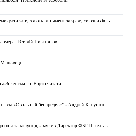
емократи запускають імпічмент за зраду союзників" -
армера | Віталій Портников
н Машовець
а-Зеленського. Варто читати
 пазла «Овальный беспредел»" - Андрей Капустин
грошей та корупції, - заявив Директор ФБР Патель" -