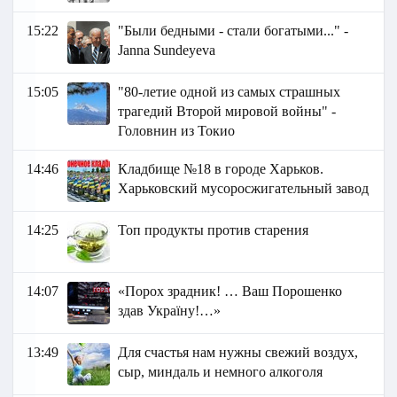
15:22
"Были бедными - стали богатыми..." -
Janna Sundeyeva
15:05
"80-летие одной из самых страшных
трагедий Второй мировой войны" -
Головнин из Токио
14:46
Кладбище №18 в городе Харьков.
Харьковский мусоросжигательный завод
14:25
Топ продукты против старения
14:07
«Порох зрадник! … Ваш Порошенко
здав Україну!…»
13:49
Для счастья нам нужны свежий воздух,
сыр, миндаль и немного алкоголя