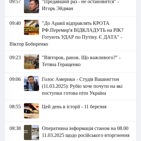
09:57
"Предавший раз - не остановится" -
Игорь Эйдман
09:40
"До Аравії відправлять КРОТА
РФ.Перемир'я ВІДКЛАДУТЬ на РІК?
Готують УДАР по Путіну. Є ДАТА" -
Віктор Бобиренко
09:23
"Вівторок, ранок. Що важливого?" -
Тетяна Геращенко
09:06
Голос Америки - Студія Вашингтон
(11.03.2025): Рубіо хоче почути на які
поступки готова піти Україна
08:55
Цей день в історії - 11 березня
08:38
Оперативна інформація станом на 08.00
11.03.2025 щодо російського вторгнення