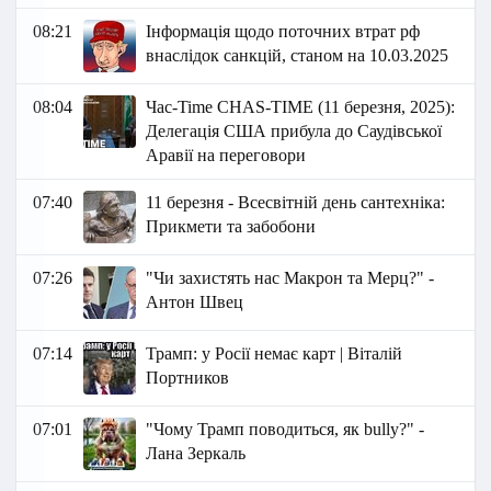
08:21
Інформація щодо поточних втрат рф
внаслідок санкцій, станом на 10.03.2025
08:04
Час-Time CHAS-TIME (11 березня, 2025):
Делегація США прибула до Саудівської
Аравії на переговори
07:40
11 березня - Всесвітній день сантехніка:
Прикмети та забобони
07:26
"Чи захистять нас Макрон та Мерц?" -
Антон Швец
07:14
Трамп: у Росії немає карт | Віталій
Портников
07:01
"Чому Трамп поводиться, як bully?" -
Лана Зеркаль