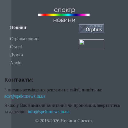
Новини
Стрічка новин
Статті
Думки
Архів
Контакти:
З питань розміщення реклами на сайті, пишіть на:
adv@spektrnews.in.ua
Якщо у Вас виникли запитання чи пропозиції, звертайтесь
за адресою:
info@spektrnews.in.ua
© 2015-2026 Новини Спектр.