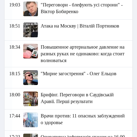
19:03
"Переговори - блефують усі сторони" -
Віктор Бобиренко
18:51
Атака на Москву | Віталій Портников
18:34
Повышенное артериальное давление на
разных руках не одинаково: когда стоит
волноваться
18:15
"Мирне загострення" - Олег Ельцов
18:00
Брифінг. Переговори в Саудівській
Аравії. Перші результати
17:44
Врачи против: 11 опасных заблуждений
о здоровье
17:23
Оперативна інформація станом на 16.00