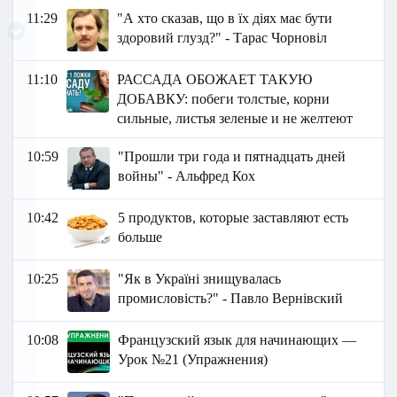
11:29
"А хто сказав, що в їх діях має бути
здоровий глузд?" - Тарас Чорновіл
11:10
РАССАДА ОБОЖАЕТ ТАКУЮ
ДОБАВКУ: побеги толстые, корни
сильные, листья зеленые и не желтеют
10:59
"Прошли три года и пятнадцать дней
войны" - Альфред Кох
10:42
5 продуктов, которые заставляют есть
больше
10:25
"Як в Україні знищувалась
промисловість?" - Павло Вернівский
10:08
Французский язык для начинающих —
Урок №21 (Упражнения)