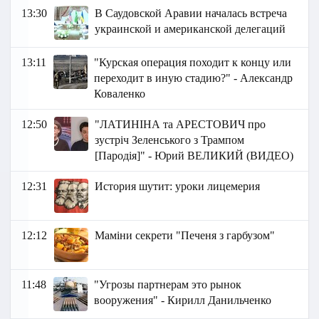
13:30
В Саудовской Аравии началась встреча
украинской и американской делегаций
13:11
"Курская операция походит к концу или
переходит в иную стадию?" - Александр
Коваленко
12:50
"ЛАТИНІНА та АРЕСТОВИЧ про
зустріч Зеленського з Трампом
[Пародія]" - Юрий ВЕЛИКИЙ (ВИДЕО)
12:31
История шутит: уроки лицемерия
12:12
Маміни секрети "Печеня з гарбузом"
11:48
"Угрозы партнерам это рынок
вооружения" - Кирилл Данильченко