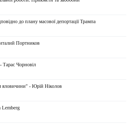
ідповідно до плану масової депортації Трампа
Виталий Портников
Тарас Чорновіл
м яловичини" - Юрій Ніколов
n Lemberg