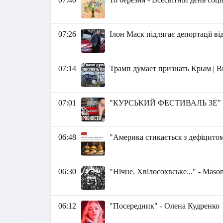
07:26
Ілон Маск підлягає депортації в
07:14
Трамп думает признать Крым | 
07:01
"КУРСЬКИЙ ФЕСТИВАЛЬ ЗЕ" - 
06:48
"Америка стикається з дефіцито
06:30
"Нічне. Хвілосохвське..." - Маso
06:12
"Посередник" - Олена Кудренко