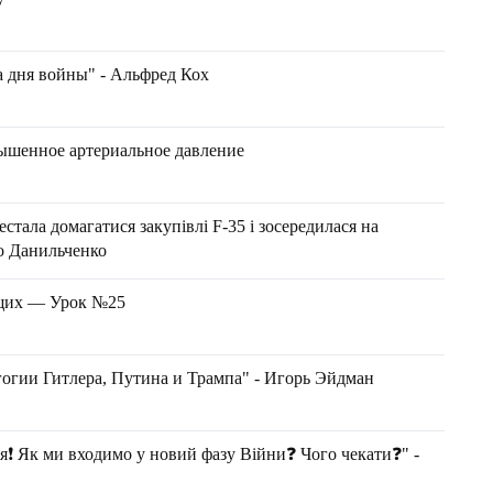
а дня войны" - Альфред Кох
ышенное артериальное давление
стала домагатися закупівлі F-35 і зосередилася на
ло Данильченко
ющих — Урок №25
огии Гитлера, Путина и Трампа" - Игорь Эйдман
я❗ Як ми входимо у новий фазу Війни❓ Чого чекати❓" -