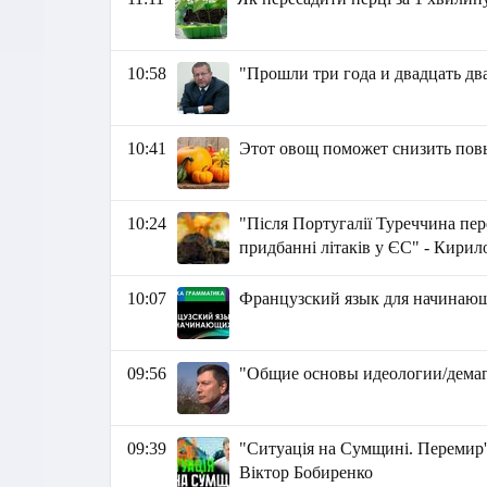
10:58
"Прошли три года и двадцать дв
10:41
Этот овощ поможет снизить пов
10:24
"Після Португалії Туреччина пере
придбанні літаків у ЄС" - Кири
10:07
Французский язык для начина
09:56
"Общие основы идеологии/демаг
09:39
"Ситуація на Сумщині. Перемир'
Віктор Бобиренко