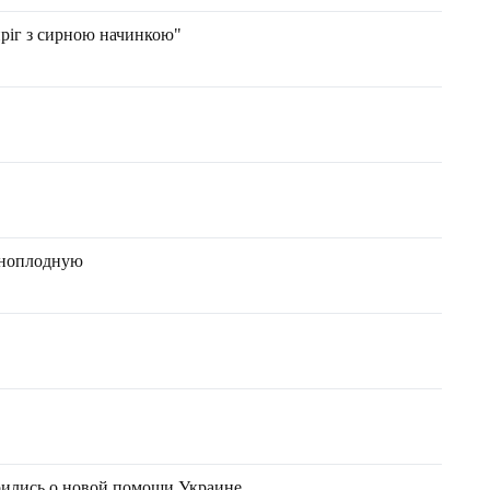
ріг з сирною начинкою"
рноплодную
рились о новой помощи Украине