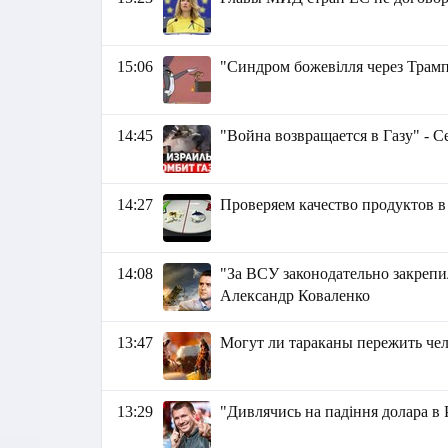
15:06
"Синдром божевілля через Трам
14:45
"Война возвращается в Газу" - 
14:27
Проверяем качество продуктов 
14:08
"За ВСУ законодательно закрепи
Александр Коваленко
13:47
Могут ли тараканы пережить че
13:29
"Дивлячись на падіння долара в Р