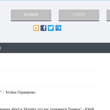
НОВИНИ
СТАТТІ
)
" - Тетяна Геращенко
ання зброї в Україну під час перемир'я Трампа" - Юрій