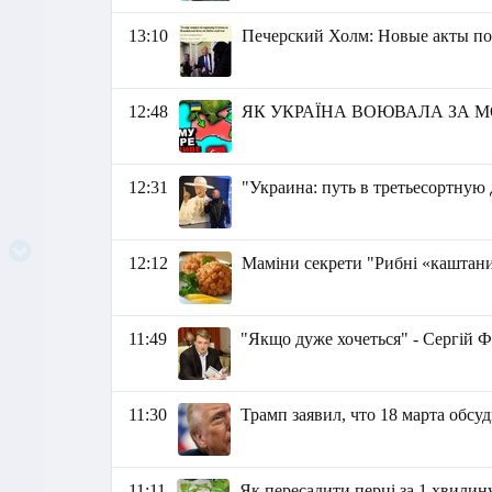
13:10
Печерский Холм: Новые акты по
12:48
ЯК УКРАЇНА ВОЮВАЛА ЗА МОРЕ? |
12:31
"Украина: путь в третьесортную
12:12
Маміни секрети "Рибні «каштан
11:49
"Якщо дуже хочеться" - Сергій 
11:30
Трамп заявил, что 18 марта об
11:11
Як пересадити перці за 1 хвилин