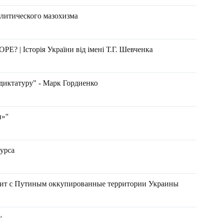
литического мазохизма
 Історія України від імені Т.Г. Шевченка
 диктатуру" - Марк Гордиенко
и»"
Фурса
судит с Путиным оккупированные территории Украины
у