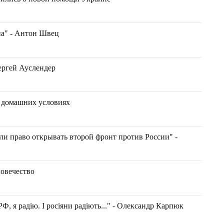
па" - Антон Швец
Сергей Ауслендер
в домашних условиях
ли право открывать второй фронт против России" -
ловечество
Ф, я радію. І росіяни радіють..." - Олександр Карпюк