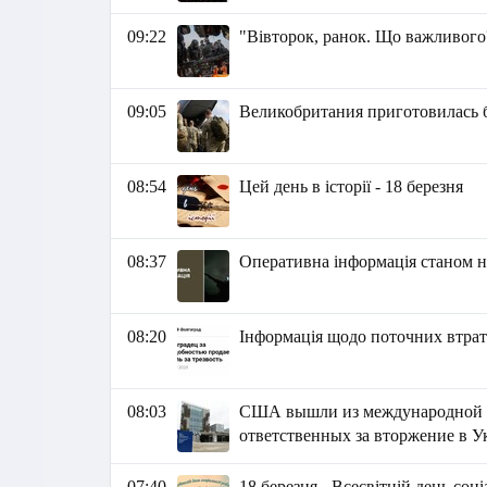
09:22
"Вівторок, ранок. Що важливого
09:05
Великобритания приготовилась 
08:54
Цей день в історії - 18 березня
08:37
Оперативна інформація станом на
08:20
Інформація щодо поточних втрат 
08:03
США вышли из международной гр
ответственных за вторжение в У
07:40
18 березня - Всесвітній день соц