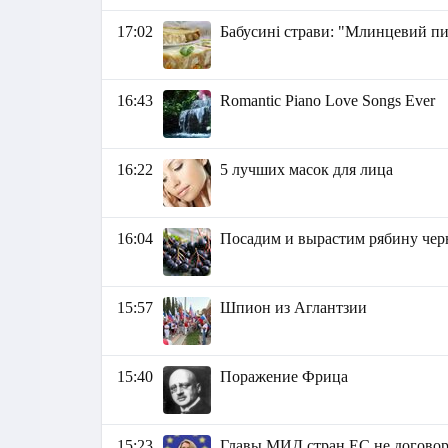
17:02
Бабусині страви: "Млинцевий пи
16:43
Romantic Piano Love Songs Ever
16:22
5 лучших масок для лица
16:04
Посадим и вырастим рябину че
15:57
Шпион из Аглантзии
15:40
Поражение Фрица
15:23
Главы МИД стран ЕС не догово