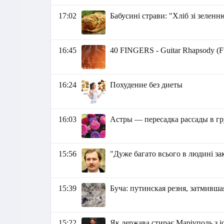
17:02
Бабусині страви: "Хліб зі зеленн
16:45
40 FINGERS - Guitar Rhapsody (Fu
16:24
Похудение без диеты
16:03
Астры — пересадка рассады в г
15:56
"Дуже багато всього в людині зак
15:39
Буча: путинская резня, затмивш
15:22
Як держава стирає Маріуполь з іст