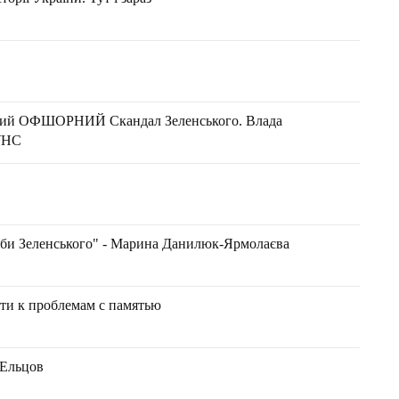
Я
овий ОФШОРНИЙ Скандал Зеленського. Влада
УНС
особи Зеленського" - Марина Данилюк-Ярмолаєва
сти к проблемам с памятью
 Ельцов