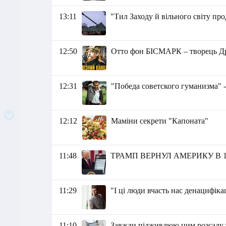
13:11
"Тил Заходу й вільного світу п
12:50
Отто фон БІСМАРК – творець Дру
12:31
"Победа советского гуманизма" 
12:12
Маміни секрети "Капоната"
11:48
ТРАМП ВЕРНУЛ АМЕРИКУ В 1
11:29
"І ці люди вчасть нас денацифікац
11:10
Завжди підживлюю цим розсаду т