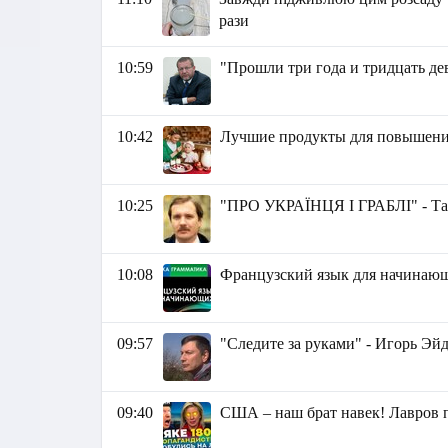
рази
10:59
"Прошли три года и тридцать де
10:42
Лучшие продукты для повышени
10:25
"ПРО УКРАЇНЦЯ І ГРАБЛІ" - Та
10:08
Французский язык для начина
09:57
"Следите за руками" - Игорь Эй
09:40
США – наш брат навек! Лавров 