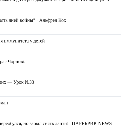
вять дней войны" - Альфред Кох
я иммунитета у детей
рас Чорновіл
ющих — Урок №33
дман
переобулся, но забыл снять лапти! | ПАРЕБРИК NEWS