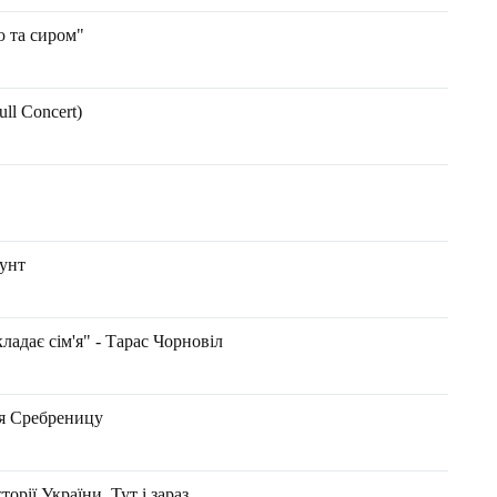
ю та сиром"
ll Concert)
рунт
ладає сім'я" - Тарас Чорновіл
ая Сребреницу
орії України. Тут і зараз