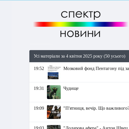
Усі матеріали за 4 квітня 2025 року (50 усього)
19:52
Мозковий фонд Пентагону під з
19:31
Чудище
19:09
"П'ятниця, вечір. Що важливого?
19:03
"Доларова афера" - Антон Швец