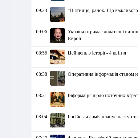
09:23
"П'ятниця, ранок. Що важливого
09:06
Україна отримає додаткові вини
Європі
08:55
Цей день в історії - 4 квітня
08:38
Оперативна інформація станом на
08:21
Інформація щодо поточних втрат 
08:04
Російська армія планує наступ т
07:40
4 квітня - Всесвітній день морк