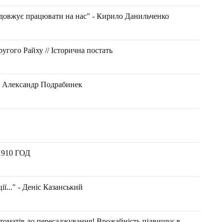
родовжує працювати на нас" - Кирило Данильченко
гого Райху // Історична постать
- Александр Подрабинек
910 ГОД
ії..." - Деніс Казанський
оматів до пересаджування! Врожайність підвищує в