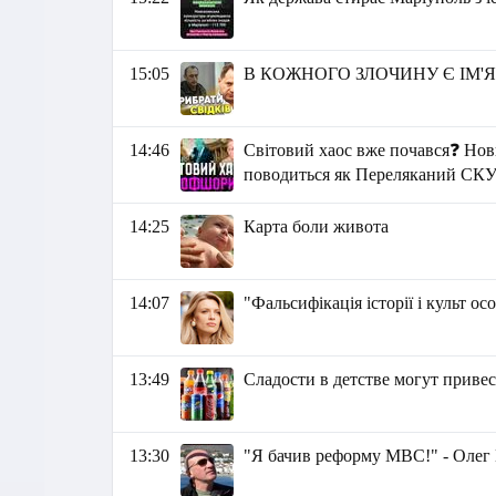
15:05
В КОЖНОГО ЗЛОЧИНУ Є ІМ'
14:46
Світовий хаос вже почався❓ Н
поводиться як Переляканий СК
14:25
Карта боли живота
14:07
"Фальсифікація історії і культ 
13:49
Сладости в детстве могут приве
13:30
"Я бачив реформу МВС!" - Олег