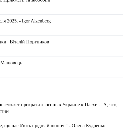
я 2025. - Igor Aizenberg
дки | Віталій Портников
н Машовець
не сможет прекратить огонь в Украине к Пасхе… А, что,
стин
е, що нас б'ють щодня й щоночі" - Олена Кудренко