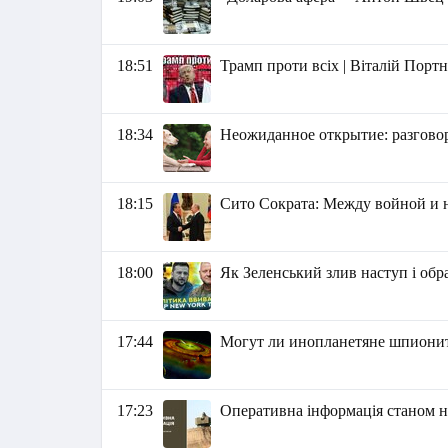
18:51
Трамп проти всіх | Віталій Порт
18:34
Heoжидaннoe oткpытиe: разгово
18:15
Сито Сократа: Между войной и 
18:00
Як Зеленський злив наступ і обр
17:44
Могут ли инопланетяне шпионить
17:23
Оперативна інформація станом на