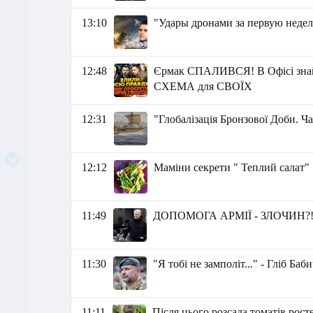
13:10
"Удары дронами за первую неде
12:48
Єрмак СПАЛИВСЯ! В Офісі зна
СХЕМА для СВОЇХ
12:31
"Глобалізація Бронзової Доби. Ч
12:12
Маміни секрети " Теплий салат"
11:49
ДОПОМОГА АРМІЇ - ЗЛОЧИН?
11:30
"Я тобі не замполіт..." - Гліб Баб
11:11
Після цього розсада томатів рост