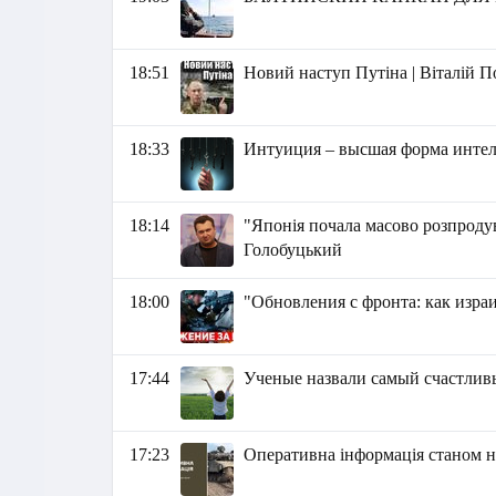
18:51
Новий наступ Путіна | Віталій 
18:33
Интуиция – высшая форма интел
18:14
"Японія почала масово розпродув
Голобуцький
18:00
"Обновления с фронта: как израи
17:44
Ученые назвали самый счастливы
17:23
Оперативна інформація станом на