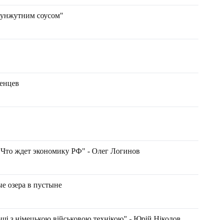
 кунжутним соусом"
денцев
 Что ждет экономику РФ" - Олег Логинов
е озера в пустыне
ощі з німецькою військовою технікою" - Юрій Ніколов