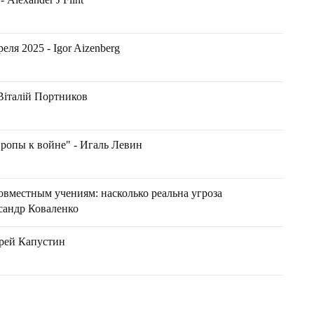
еля 2025 - Igor Aizenberg
 Віталій Портников
ропы к войне" - Игаль Левин
совместным учениям: насколько реальна угроза
ксандр Коваленко
ндрей Капустин