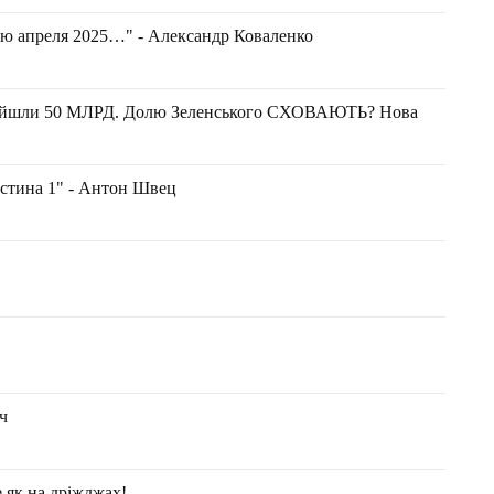
лю апреля 2025…" - Александр Коваленко
йшли 50 МЛРД. Долю Зеленського СХОВАЮТЬ? Нова
астина 1" - Антон Швец
!
ич
е як на дріжджах!