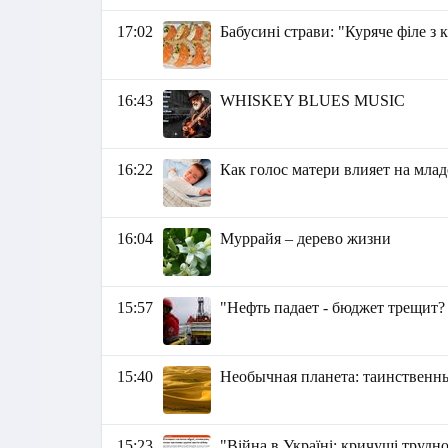
17:02
Бабусині страви: "Куряче філе з
16:43
WHISKEY BLUES MUSIC
16:22
Как голос матери влияет на мла
16:04
Муррайя – дерево жизни
15:57
"Нефть падает - бюджет трещит?
15:40
Необычная планета: таинственны
15:23
"Війна в Україні: кричущі трудн