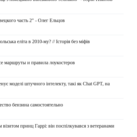
ецкого часть 2" - Олег Ельцов
ьська еліта в 2010-му? // Історія без міфів
все маршруты и правила лоукостеров
нує моделі штучного інтелекту, такі як Chat GPT, на
чество бензина самостоятельно
м візитом принц Гаррі: він поспілкувався з ветеранами