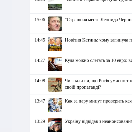
15:06
"Страшная месть Леонида Чернов
14:45
Новітня Катинь: чому загинула пол
14:27
Куда можно слетать за 10 евро: 
14:08
Чи знали ви, що Росія умисно тре
своїй пропаганді?
13:47
Как за пару минут проверить ка
13:29
Україну відвідав з неанонсовани