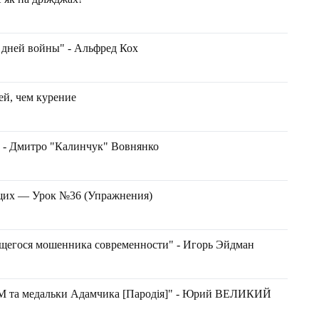
 дней войны" - Альфред Кох
ей, чем курение
 Дмитро "Калинчук" Вовнянко
щих — Урок №36 (Упражнения)
щегося мошенника современности" - Игорь Эйдман
 та медальки Адамчика [Пародія]" - Юрий ВЕЛИКИЙ