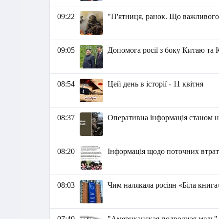
09:22
"П'ятниця, ранок. Що важливого
09:05
Допомога росії з боку Китаю та
08:54
Цей день в історії - 11 квітня
08:37
Оперативна інформація станом на
08:20
Інформація щодо поточних втрат 
08:03
Чим налякала росіян «Біла книга
07:40
"Американская подводная мель" - 