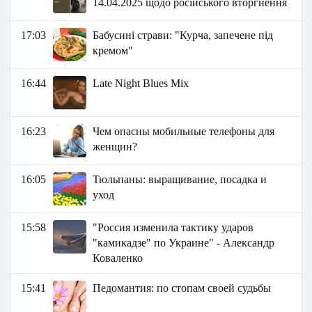
14.04.2025 щодо російського вторгнення
17:03
Бабусині страви: "Курча, запечене під
кремом"
16:44
Late Night Blues Mix
16:23
Чем опасны мобильные телефоны для
женщин?
16:05
Тюльпаны: выращивание, посадка и
уход
15:58
"Россия изменила тактику ударов
"камикадзе" по Украине" - Александр
Коваленко
15:41
Педомантия: по стопам своей судьбы