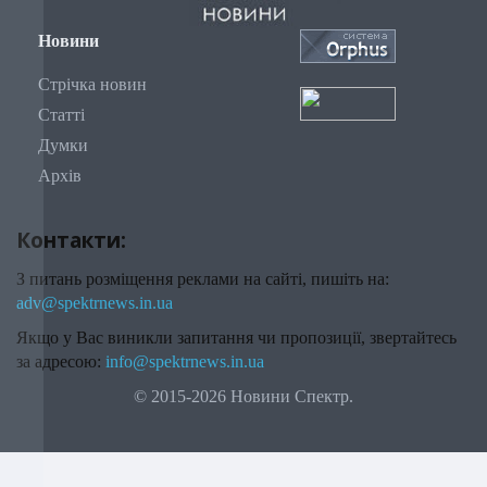
Новини
Стрічка новин
Статті
Думки
Архів
Контакти:
З питань розміщення реклами на сайті, пишіть на:
adv@spektrnews.in.ua
Якщо у Вас виникли запитання чи пропозиції, звертайтесь
за адресою:
info@spektrnews.in.ua
© 2015-2026 Новини Спектр.