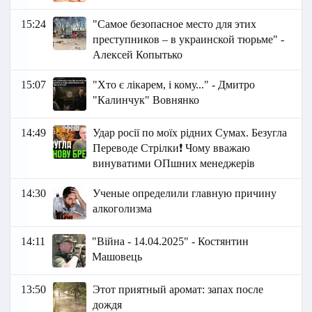
15:24
"Самое безопасное место для этих
преступников – в украинской тюрьме" -
Алексей Копытько
15:07
"Хто є лікарем, і кому..." - Дмитро
"Калинчук" Вовнянко
14:49
Удар росії по моїх рідних Сумах. Безугла
Переводе Стрілки❗ Чому вважаю
винуватими ОПшних менеджерів
14:30
Ученые определили главную причину
алкоголизма
14:11
"Війна - 14.04.2025" - Костянтин
Машовець
13:50
Этот приятный аромат: запах после
дождя