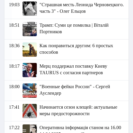
19:03
"Страшная месть Леонида Черновецкого.
часть 3" - Олег Ельцов
18:51
Трамп: Суми це помилка | Віталій
Портников
18:36
Как понравиться другим: 6 простых
способов
18:17
Мерц поддержал поставку Киеву
TAURUS c согласия партнеров
18:00
"Военные фейки России" - Сергей
Ауслендер
17:41
Начинается сезон клещей: актуальные
меры предосторожности
17:22
Оперативна інформація станом на 16.00