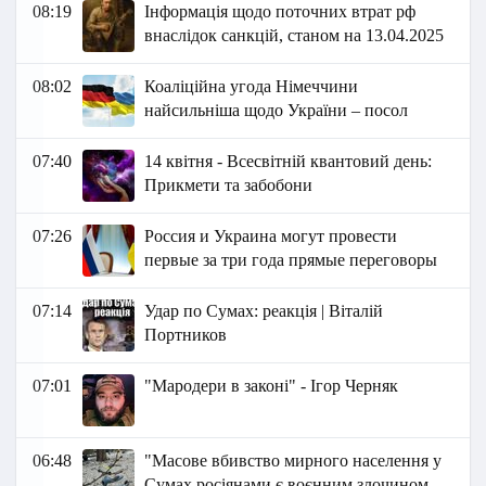
08:19
Інформація щодо поточних втрат рф
внаслідок санкцій, станом на 13.04.2025
08:02
Коаліційна угода Німеччини
найсильніша щодо України – посол
07:40
14 квітня - Всесвітній квантовий день:
Прикмети та забобони
07:26
Россия и Украина могут провести
первые за три года прямые переговоры
07:14
Удар по Сумах: реакція | Віталій
Портников
07:01
"Мародери в законі" - Ігор Черняк
06:48
"Масове вбивство мирного населення у
Сумах росіянами є воєнним злочином