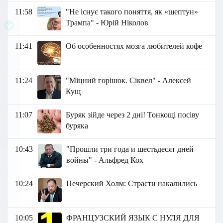
11:58
"Не існує такого поняття, як «шептун»
Трампа" - Юрій Ніколов
11:41
Об особенностях мозга любителей кофе
11:24
"Міцний горішок. Сіквел" - Алексей
Кущ
11:07
Буряк зійде через 2 дні! Тонкощі посіву
буряка
10:43
"Прошли три года и шестьдесят дней
войны" - Альфред Кох
10:24
Печерский Холм: Страсти накалились
10:05
ФРАНЦУЗСКИЙ ЯЗЫК C НУЛЯ ДЛЯ