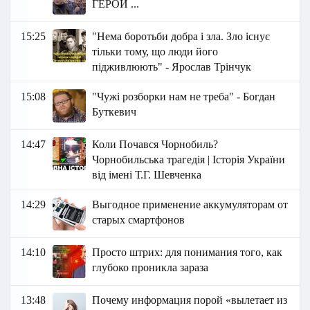
ГЕРОЙ ...
15:25
"Нема боротьби добра і зла. Зло існує
тільки тому, що люди його
підживлюють" - Ярослав Трінчук
15:08
"Чужі розборки нам не треба" - Богдан
Буткевич
14:47
Коли Почався Чорнобиль?
Чорнобильська трагедія | Історія України
від імені Т.Г. Шевченка
14:29
Выгодное применение аккумуляторам от
старых смартфонов
14:10
Просто штрих: для понимания того, как
глубоко проникла зараза
13:48
Почему информация порой «вылетает из