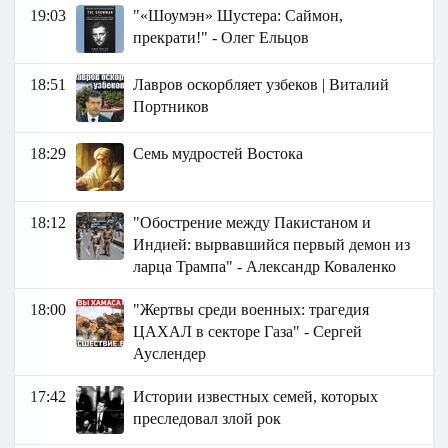
19:03
"«Шоумэн» Шустера: Саймон,
прекрати!" - Олег Ельцов
18:51
Лавров оскорбляет узбеков | Виталий
Портников
18:29
Семь мудростей Востока
18:12
"Обострение между Пакистаном и
Индией: вырвавшийся первый демон из
ларца Трампа" - Александр Коваленко
18:00
"Жертвы среди военных: трагедия
ЦАХАЛ в секторе Газа" - Сергей
Ауслендер
17:42
Истории известных семей, которых
преследовал злой рок