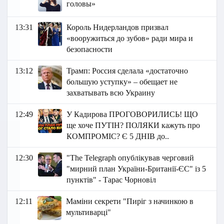
головы»
13:31
Король Нидерландов призвал
«вооружиться до зубов» ради мира и
безопасности
13:12
Трамп: Россия сделала «достаточно
большую уступку» – обещает не
захватывать всю Украину
12:49
У Кадирова ПРОГОВОРИЛИСЬ! ЩО
ще хоче ПУТІН? ПОЛЯКИ кажуть про
КОМПРОМІС? Є 5 ДНІВ до..
12:30
"The Telegraph опублікував черговий
"мирний план України-Британії-ЄС" із 5
пунктів" - Тарас Чорновіл
12:11
Маміни секрети "Пиріг з начинкою в
мультиварці"