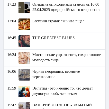
17:23
Оперативна інформація станом на 16.00
25.04.2025 щодо російського вторгнення
17:04
Бабусині страви: "Лінива піца"
16:45
THE GREATEST BLUES
16:24
Мистические упражнения, сохраняющие
молодость лица
16:06
Черная смородина: весеннее
черенкование
15:59
Эмпатия - это именно то, что делает
двуногую особь человеком
15:42
ВАЛЕРИЙ ЛЕГАСОВ - ЗАБЫТЫЙ