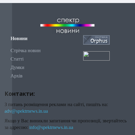
Новини
Стрічка новин
Статті
Думки
Архів
Контакти:
З питань розміщення реклами на сайті, пишіть на:
adv@spektrnews.in.ua
Якщо у Вас виникли запитання чи пропозиції, звертайтесь
за адресою:
info@spektrnews.in.ua