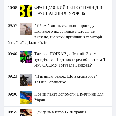
10:08
ФРАНЦУЗСКИЙ ЯЗЫК C НУЛЯ ДЛЯ
НАЧИНАЮЩИХ. УРОК 36
09:57
"У Чехії виник скандал з приводу
шкільного підручника з історії, де
вказано, що чехи прийшли з території
України" - Джон Сміт
09:40
Татаров ПОЇХАВ до Іспанії. З ким
зустрічався Портнов перед вбивством ❓
Яку СХЕМУ Готувала Банкова❓
09:23
"П'ятниця, ранок. Що важливого?" -
Тетяна Геращенко
09:06
Новий пакет допомоги Німеччини для
України
08:55
Цей день в історії - 30 травня