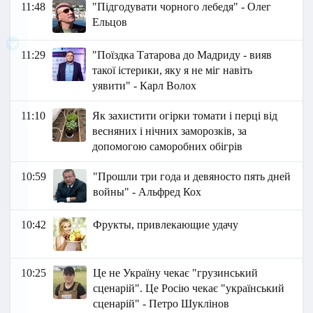
11:48
"Підгодувати чорного лебедя" - Олег
Ельцов
11:29
"Поїздка Татарова до Мадриду - вияв
такої істерики, яку я не міг навіть
уявити" - Карл Волох
11:10
Як захистити огірки томати і перці від
весняних і нічних заморозків, за
допомогою саморобних обігрів
10:59
"Прошли три года и девяносто пять дней
войны" - Альфред Кох
10:42
Фрукты, привлекающие удачу
10:25
Це не Україну чекає "грузинський
сценарій". Це Росію чекає "український
сценарій" - Петро Шуклінов