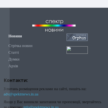
Новини
Стрічка новин
Статті
Думки
Архів
Контакти:
З питань розміщення реклами на сайті, пишіть на:
adv@spektrnews.in.ua
Якщо у Вас виникли запитання чи пропозиції, звертайтесь
за адресою:
info@spektrnews.in.ua