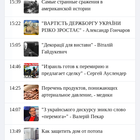
15:39
Самые странные сражения в
американской истории
15:22
"ВАРТІСТЬ ДЕРЖБОРГУ УКРАЇНИ
РІЗКО ЗРОСТАЄ" - Александр Гончаров
15:05
"Декорації для вистави" - Віталій
Гайдукевич
14:46
"Израиль готов к перемирию и
предлагает сделку" - Сергей Ауслендер
14:25
Перечень продуктов, понижающих
артериальное давление, - медики
14:07
"З українського дискурсу зникло слово
«перемога»" - Валерій Пекар
13:49
Как защитить дом от потопа