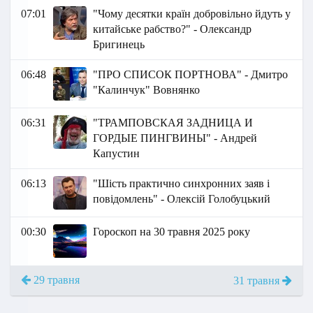
07:01
"Чому десятки країн добровільно йдуть у
китайське рабство?" - Олександр
Бригинець
06:48
"ПРО СПИСОК ПОРТНОВА" - Дмитро
"Калинчук" Вовнянко
06:31
"ТРАМПОВСКАЯ ЗАДНИЦА И
ГОРДЫЕ ПИНГВИНЫ" - Андрей
Капустин
06:13
"Шість практично синхронних заяв і
повідомлень" - Олексій Голобуцький
00:30
Гороскоп на 30 травня 2025 року
29 травня
31 травня