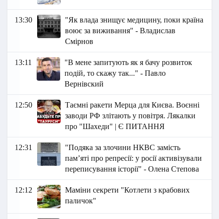
13:30
"Як влада знищує медицину, поки країна
воює за виживання" - Владислав
Смірнов
13:11
"В мене запитують як я бачу розвиток
подій, то скажу так..." - Павло
Вернівский
12:50
Таємні ракети Мерца для Києва. Воєнні
заводи РФ злітають у повітря. Лякалки
про "Шахеди" | Є ПИТАННЯ
12:31
"Подяка за злочини НКВС замість
пам’яті про репресії: у росії активізували
переписування історії" - Олена Степова
12:12
Маміни секрети "Котлети з крабових
паличок"