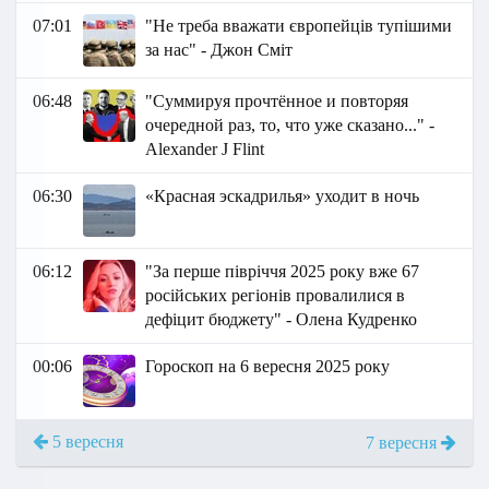
07:01
"Не треба вважати європейців тупішими
за нас" - Джон Сміт
06:48
"Суммируя прочтённое и повторяя
очередной раз, то, что уже сказано..." -
Аlexander J Flint
06:30
«Красная эскадрилья» уходит в ночь
06:12
"За перше півріччя 2025 року вже 67
російських регіонів провалилися в
дефіцит бюджету" - Олена Кудренко
00:06
Гороскоп на 6 вересня 2025 року
5 вересня
7 вересня