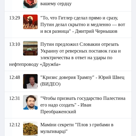
вашему сердцу
13:29
"То, что Гитлер сделал прямо и сразу,
Путин делал скрытно и медленно — вот
и вся разница" - Дмитрий Чернышов
13:10
Путин предложил Словакии отрезать
Украину от реверсных поставок газа и
электричества в ответ на удары по
нефтепроводу «Дружба»
12:48
"Кризис доверия Трампу" - Юрий Швец
(ВИДЕО)
12:31
"Чтобы признать государство Палестина
его надо создать" - Иван
Преображенский
12:12
Маміни секрети "Плов з грибами в
мультиварці"