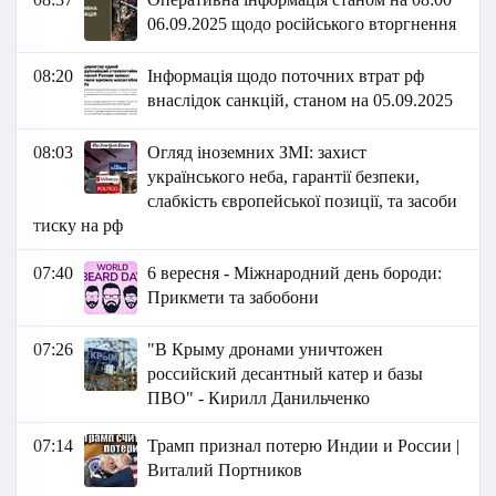
06.09.2025 щодо російського вторгнення
08:20
Інформація щодо поточних втрат рф
внаслідок санкцій, станом на 05.09.2025
08:03
Огляд іноземних ЗМІ: захист
українського неба, гарантії безпеки,
слабкість європейської позиції, та засоби
тиску на рф
07:40
6 вересня - Міжнародний день бороди:
Прикмети та забобони
07:26
"В Крыму дронами уничтожен
российский десантный катер и базы
ПВО" - Кирилл Данильченко
07:14
Трамп признал потерю Индии и России |
Виталий Портников