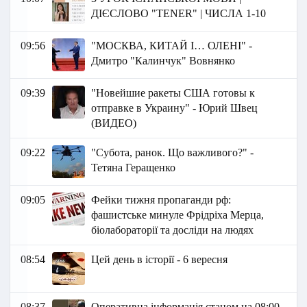
ДІЄСЛОВО "TENER" | ЧИСЛА 1-10
09:56
"МОСКВА, КИТАЙ І… ОЛЕНІ" -
Дмитро "Калинчук" Вовнянко
09:39
"Новейшие ракеты США готовы к
отправке в Украину" - Юрий Швец
(ВИДЕО)
09:22
"Субота, ранок. Що важливого?" -
Тетяна Геращенко
09:05
Фейки тижня пропаганди рф:
фашистське минуле Фрідріха Мерца,
біолабораторії та досліди на людях
08:54
Цей день в історії - 6 вересня
08:37
Оперативна інформація станом на 08:00