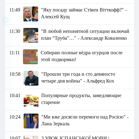
11:49
"Яку посаду займає Стівен Вітткофф?" -
Алексей Кущ
11:30
"В любой непонятной ситуации включай
план “Труба”…" - Александр Коваленко
11:11
Собираю полные вёдра огурцов после
этой подкормки!
10:58
"Прошли три года и сто девяносто
четыре дня войны" - Альфред Кох
10:41
Популярные продукты, замедляющие
старение
10:24
"Ми вже досягли перемоги над Росією" -
Лана Зеркаль
10:07
3 УРОК ІСПАНСЬКОЇ МОВИ |