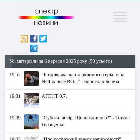
Меню
Усі матеріали за 6 вересня 2025 року (50 усього)
19:52
"Історія, яка варта окремого серіалу на
Netflix чи HBO..." - Борислав Береза
19:31
АГЕНТ 0,7.
19:09
"Субота, вечір. Що важливого?" - Тетяна
Геращенко
19:03
"Про російський ринок нерухомості" -