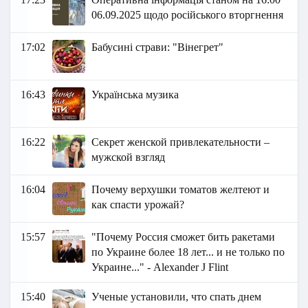
06.09.2025 щодо російського вторгнення
17:02
Бабусині страви: "Вінегрет"
16:43
Українська музика
16:22
Секрет женской привлекательности –
мужской взгляд
16:04
Почему верхушки томатов желтеют и
как спасти урожай?
15:57
"Почему Россия сможет бить ракетами
по Украине более 18 лет... и не только по
Украине..." - Аlexander J Flint
15:40
Ученые установили, что спать днем