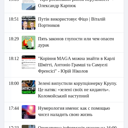
Олександр Карпюк
18:51
Путін використовує Фіцо | Віталій
Портников
18:29
Пять законов глупости или чем опасен
дурак
18:12
"Коріння MAGA можна знайти в Карлі
Шмітті, Антоніо Грамші та Самуелі
Френсісі" - Юрій Ніколов
18:00
Зелені випустили корупціонерку Крупу.
Це натяк: «зелені своїх не кидають».
Коломойський наступний
17:44
Нумерология имени: как с помощью
чисел наладить свою жизнь
17:23
Оперативна інформація станом на 16:00