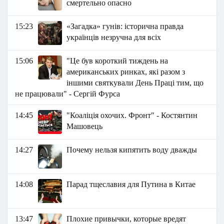
смертельно опасно
15:23
«Загадка» гунів: історична правда
українців незручна для всіх
15:06
"Це був короткий тиждень на
американських ринках, які разом з
іншими святкували День Праці тим, що
не працювали" - Сергій Фурса
14:45
"Коаліція охочих. Фронт" - Костянтин
Машовець
14:27
Почему нельзя кипятить воду дважды
14:08
Парад тщеславия для Путина в Китае
13:47
Плохие привычки, которые вредят