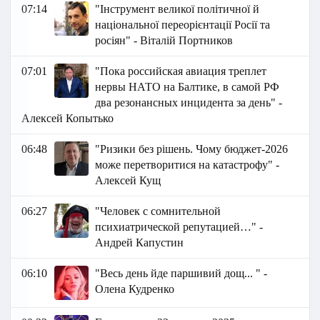
07:14
"Інструмент великої політичної й
національної переорієнтації Росії та
росіян" - Віталій Портников
07:01
"Пока российская авиация треплет
нервы НАТО на Балтике, в самой РФ
два резонансных инцидента за день" -
Алексей Копытько
06:48
"Ризики без рішень. Чому бюджет-2026
може перетворитися на катастрофу" -
Алексей Кущ
06:27
"Человек с сомнительной
психиатрической репутацией…" -
Андрей Капустин
06:10
"Весь день йде паршивий дощ... " -
Олена Кудренко