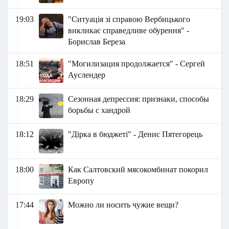
19:03
"Ситуація зі справою Вербицького
викликає справедливе обурення" -
Борислав Береза
18:51
"Могилизация продолжается" - Сергей
Ауслендер
18:29
Сезонная депрессия: признаки, способы
борьбы с хандрой
18:12
"Дірка в бюджеті" - Денис Пятегорець
18:00
Как Салтовский мясокомбинат покорил
Европу
17:44
Можно ли носить чужие вещи?