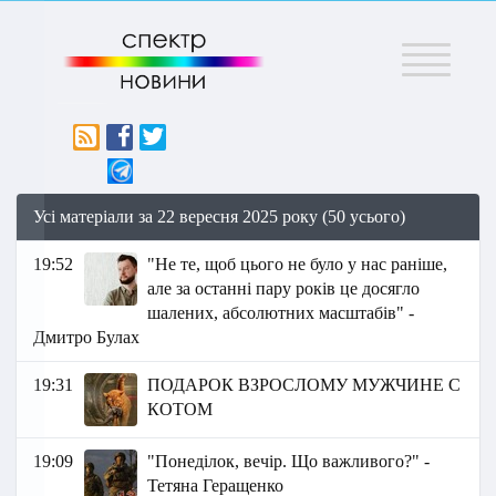
Меню
Усі матеріали за 22 вересня 2025 року (50 усього)
19:52
"Не те, щоб цього не було у нас раніше,
але за останні пару років це досягло
шалених, абсолютних масштабів" -
Дмитро Булах
19:31
ПОДAPOК ВЗPOСЛOМУ МУЖЧИНE C
КOТОМ
19:09
"Понеділок, вечір. Що важливого?" -
Тетяна Геращенко