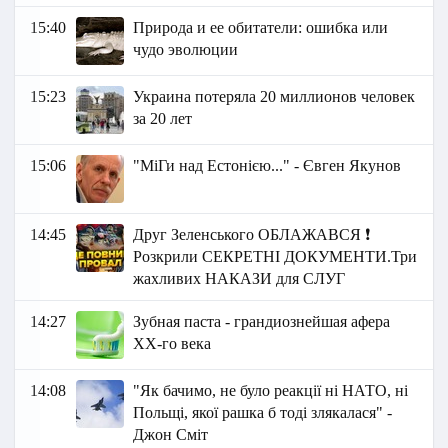
15:40
Природа и ее обитатели: ошибка или
чудо эволюции
15:23
Украина потеряла 20 миллионов человек
за 20 лет
15:06
"МіГи над Естонією..." - Євген Якунов
14:45
Друг Зеленського ОБЛАЖАВСЯ ❗
Розкрили СЕКРЕТНІ ДОКУМЕНТИ.Три
жахливих НАКАЗИ для СЛУГ
14:27
Зубная паста - грандиознейшая афера
XX-го века
14:08
"Як бачимо, не було реакції ні НАТО, ні
Польщі, якої рашка б тоді злякалася" -
Джон Сміт