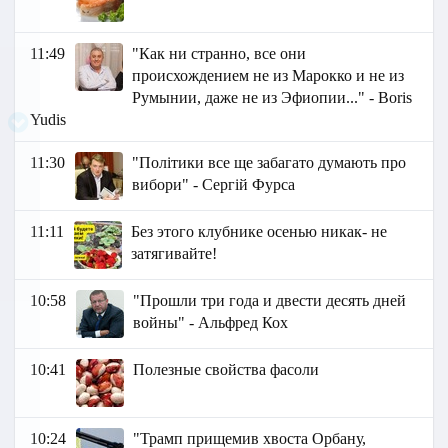
11:49
"Как ни странно, все они
происхождением не из Марокко и не из
Румынии, даже не из Эфиопии..." - Boris
Yudis
11:30
"Політики все ще забагато думають про
вибори" - Сергій Фурса
11:11
Без этого клубнике осенью никак- не
затягивайте!
10:58
"Прошли три года и двести десять дней
войны" - Альфред Кох
10:41
Полезные свойства фасоли
10:24
"Трамп прищемив хвоста Орбану,