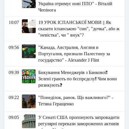
Україна отримує нові ППО" - Віталій
Чепінога
10:07
19 УРОК ІСПАНСЬКОЇ МОВИ || Як
сказати іспанською "син", "дочка", або ж
"невістка", чи " внук"?
09:56
"Канада, Австралия, Англия и
Португалия, признали Палестину за
государство" - Аlexander J Flint
09:39
Бикування Менеджерів з Банкової❗
Зелені грають по бєспрєдєлу❗ Чим вони
ризикують❓
09:22
"Понеділок, ранок. Що важливого?" -
Тетяна Геращенко
09:05
У Сенаті США пропонують запровадити
регулярні перекази заморожених активів