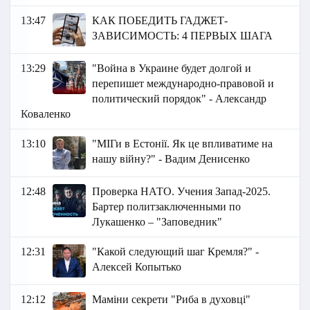
13:47
КАК ПОБЕДИТЬ ГАДЖЕТ-
ЗАВИСИМОСТЬ: 4 ПЕРВЫХ ШАГА
13:29
"Война в Украине будет долгой и
перепишет международно-правовой и
политический порядок" - Александр
Коваленко
13:10
"МІГи в Естонії. Як це впливатиме на
нашу війну?" - Вадим Денисенко
12:48
Проверка НАТО. Учения Запад-2025.
Бартер политзаключенными по
Лукашенко – "Заповедник"
12:31
"Какой следующий шаг Кремля?" -
Алексей Копытько
12:12
Маміни секрети "Риба в духовці"