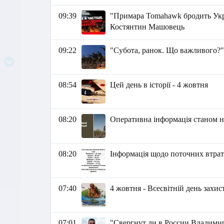
09:39
"Примара Tomahawk бродить Укра
Костянтин Машовець
09:22
"Субота, ранок. Що важливого?"
08:54
Цей день в історії - 4 жовтня
08:20
Оперативна інформація станом на
08:20
Інформація щодо поточних втрат 
07:40
4 жовтня - Всесвітній день захи
07:01
"Свергнут ли в России Владимир