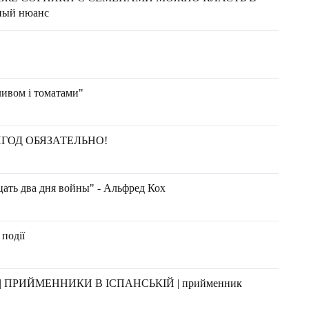
ный нюанс
ливом і томатами"
ГОД ОБЯЗАТЕЛЬНО!
цать два дня войны" - Альфред Кох
 події
| ПРИЙМЕННИКИ В ІСПАНСЬКІЙ | прийменник