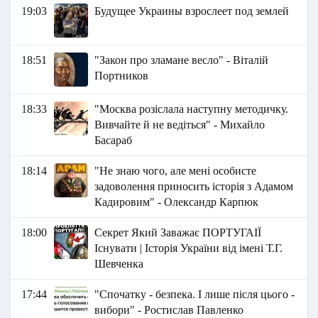
19:03
Будущее Украины взрослеет под землей
18:51
"Закон про зламане весло" - Віталій
Портников
18:33
"Москва розіслала наступну методичку.
Вивчайте й не ведіться" - Михайло
Басараб
18:14
"Не знаю чого, але мені особисте
задоволення приносить історія з Адамом
Кадировим" - Олександр Карпюк
18:00
Секрет Який Заважає ПОРТУГАІЇ
Існувати | Історія України від імені Т.Г.
Шевченка
17:44
"Спочатку - безпека. І лише після цього -
вибори" - Ростислав Павленко