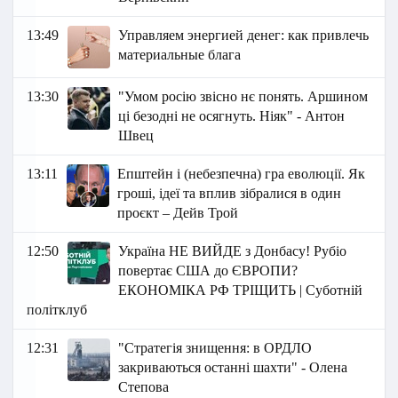
13:49
Управляем энергией денег: как привлечь
материальные блага
13:30
"Умом росію звісно нє понять. Аршином
ці безодні не осягнуть. Ніяк" - Антон
Швец
13:11
Епштейн і (небезпечна) гра еволюції. Як
гроші, ідеї та вплив зібралися в один
проєкт – Дейв Трой
12:50
Україна НЕ ВИЙДЕ з Донбасу! Рубіо
повертає США до ЄВРОПИ?
ЕКОНОМІКА РФ ТРІЩИТЬ | Суботній
політклуб
12:31
"Стратегія знищення: в ОРДЛО
закриваються останні шахти" - Олена
Степова