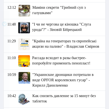
12:12
Маміни секрети "Грибний суп з
галушками"
11:48
"І чи не чергова це кіношка "Слуга
урода''?" - Зіновій Бібрецький
11:29
"Країна на генераторах та європейські
акцизи на паливо" - Владислав Смірнов
11:10
Рассада всходит в разы быстрее-
попробуйте применить пенопласт!
10:59
"Украинские дронщики потрепали в
виде OPFOR королевских гусар" -
Кирилл Данильченко
10:42
Как снизить давление за 15 минут без
таблеток