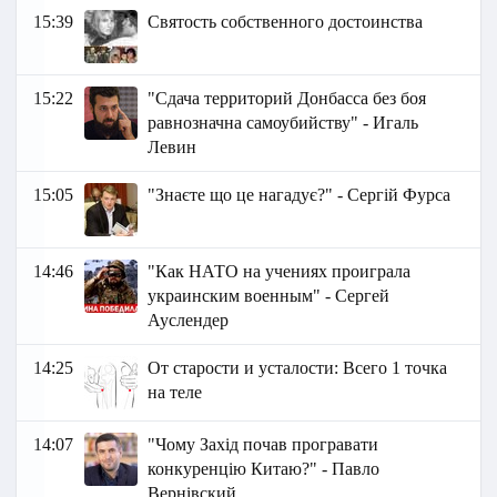
15:39
Святость собственного достоинства
15:22
"Сдача территорий Донбасса без боя
равнозначна самоубийству" - Игаль
Левин
15:05
"Знаєте що це нагадує?" - Сергій Фурса
14:46
"Как НАТО на учениях проиграла
украинским военным" - Сергей
Ауслендер
14:25
От старости и усталости: Всего 1 точка
на теле
14:07
"Чому Захід почав програвати
конкуренцію Китаю?" - Павло
Вернівский