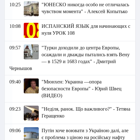
10:25
"ЮНЕСКО никогда особо не отличалась
чувством момента" - Алексей Копытько
10:08
ИСПАНСКИЙ ЯЗЫК для начинающих с
нуля УРОК 108
09:57
"Турки доходили до центра Европы,
осаждали и дважды пытались взять Вену
— в 1529 и 1683 годах" - Дмитрий
Чернышов
09:40
"Мюнхен: Украина —опора
безопасности Европы" - Юрий Швец
(ВИДЕО)
09:23
"Неділя, ранок. Що важливого?" - Тетяна
Геращенко
09:06
Путін хоче воювати з Україною далі, але
є проблема з ціною на російську нафту