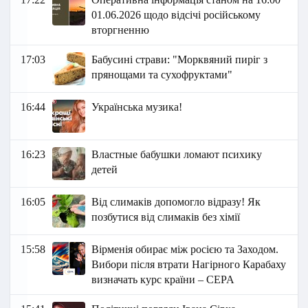
01.06.2026 щодо відсічі російському
вторгненню
17:03
Бабусині страви: "Морквяний пиріг з
прянощами та сухофруктами"
16:44
Українська музика!
16:23
Властные бабушки ломают психику
детей
16:05
Від слимаків допомогло відразу! Як
позбутися від слимаків без хімії
15:58
Вірменія обирає між росією та Заходом.
Вибори після втрати Нагірного Карабаху
визначать курс країни – CEPA