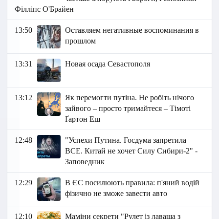
Філліпс О'Брайен
13:50
Оставляем негативные воспоминания в
прошлом
13:31
Новая осада Севастополя
13:12
Як перемогти путіна. Не робіть нічого
зайвого – просто тримайтеся – Тімоті
Ґартон Еш
12:48
"Успехи Путина. Госдума запретила
ВСЕ. Китай не хочет Силу Сибири-2" -
Заповедник
12:29
В ЄС посилюють правила: п'яний водій
фізично не зможе завести авто
12:10
Маміни секрети "Рулет із лаваша з