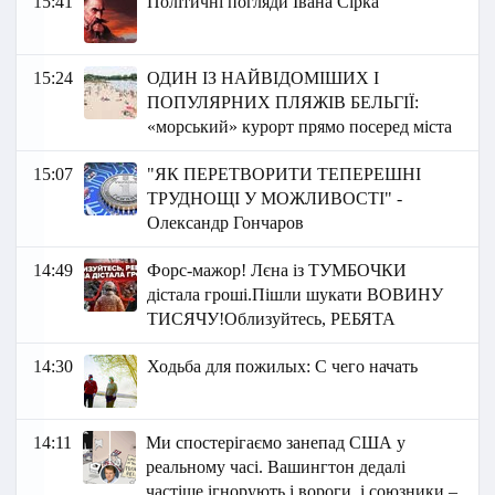
15:41
Політичні погляди Івана Сірка
15:24
ОДИН ІЗ НАЙВІДОМІШИХ І
ПОПУЛЯРНИХ ПЛЯЖІВ БЕЛЬГІЇ:
«морський» курорт прямо посеред міста
15:07
"ЯК ПЕРЕТВОРИТИ ТЕПЕРЕШНІ
ТРУДНОЩІ У МОЖЛИВОСТІ" -
Олександр Гончаров
14:49
Форс-мажор! Лєна із ТУМБОЧКИ
дістала гроші.Пішли шукати ВОВИНУ
ТИСЯЧУ!Облизуйтесь, РЕБЯТА
14:30
Ходьба для пожилых: С чего начать
14:11
Ми спостерігаємо занепад США у
реальному часі. Вашингтон дедалі
частіше ігнорують і вороги, і союзники –