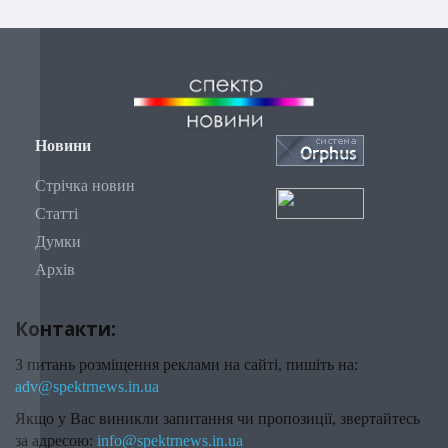
Новини
Стрічка новин
Статті
Думки
Архів
Контакти:
З питань розміщення реклами на сайті, пишіть на:
adv@spektrnews.in.ua
Якщо у Вас виникли запитання чи пропозиції, звертайтесь
за адресою:
info@spektrnews.in.ua