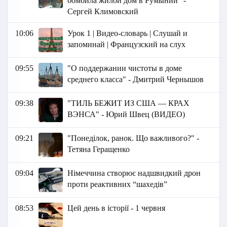
бомбила жилой дом в Румынии" -
Сергей Климовский
10:06
Урок 1 | Видео-словарь | Слушай и
запоминай | Французский на слух
09:55
"О поддержании чистоты в доме
среднего класса" - Дмитрий Чернышов
09:38
"ТИЛЬ БЕЖИТ ИЗ США — КРАХ
ВЭНСА" - Юрий Швец (ВИДЕО)
09:21
"Понеділок, ранок. Що важливого?" -
Тетяна Геращенко
09:04
Німеччина створює надшвидкий дрон
проти реактивних “шахедів”
08:53
Цей день в історії - 1 червня