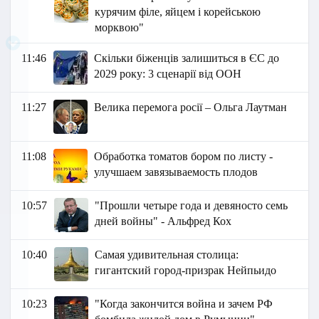
курячим філе, яйцем і корейською
морквою"
11:46
Скільки біженців залишиться в ЄС до
2029 року: 3 сценарії від ООН
11:27
Велика перемога росії – Ольга Лаутман
11:08
Обработка томатов бором по листу -
улучшаем завязываемость плодов
10:57
"Прошли четыре года и девяносто семь
дней войны" - Альфред Кох
10:40
Самая удивительная столица:
гигантский город-призрак Нейпьидо
10:23
"Когда закончится война и зачем РФ