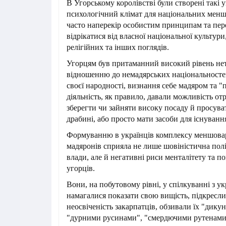
В Угорському королівстві були створені такі 
психологічний клімат для національних менш
часто наперекір особистим принципам та пер
відрікатися від власної національної культури
релігійних та інших поглядів.
Угорцям був притаманний високий рівень не
відношенню до немадярських національностей
своєї народності, визнання себе мадяром та "
діяльність, як правило, давали можливість отр
зберегти чи зайняти високу посаду й просува
драбині, або просто мати засоби для існуванн
Формуванню в українців комплексу меншовар
мадяронів сприяла не лише шовіністична полі
влади, але й негативні риси менталітету та п
угорців.
Вони, на побутовому рівні, у спілкуванні з у
намагалися показати свою вищість, підкресли
неосвіченість закарпатців, обзивали їх "дик
"дурними русинами", "смердючими рутенами