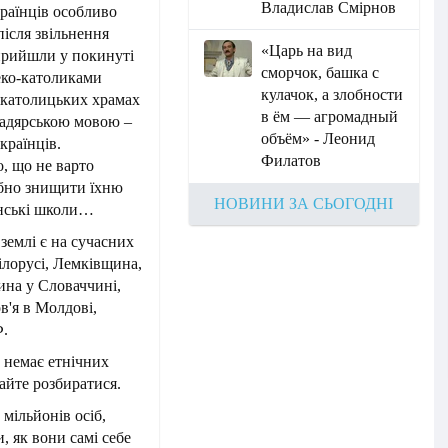
Владислав Смірнов
країнців особливо
після звільнення
«Царь на вид
 прийшли у покинуті
сморчок, башка с
еко-католиками
кулачок, а злобности
о-католицьких храмах
в ём — агромадный
адярською мовою –
объём» - Леонид
країнців.
Филатов
о, що не варто
ібно знищити їхню
НОВИНИ ЗА СЬОГОДНІ
їнські школи…
 землі є на сучасних
ілорусі, Лемківщина,
на у Словаччині,
в'я в Молдові,
Ф.
о немає етнічних
айте розбиратися.
мільйонів осіб,
, як вони самі себе