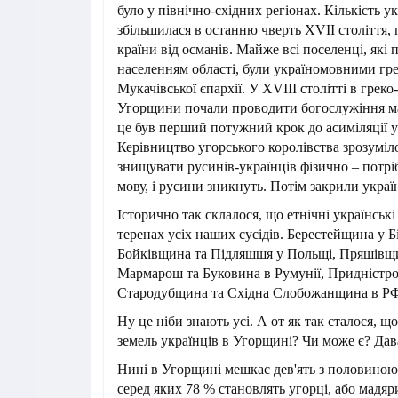
було у північно-східних регіонах. Кількість у
збільшилася в останню чверть XVII століття, 
країни від османів. Майже всі поселенці, які
населенням області, були україномовними гр
Мукачівської єпархії. У XVIII столітті в грек
Угорщини почали проводити богослужіння м
це був перший потужний крок до асиміляції у
Керівництво угорського королівства зрозуміл
знищувати русинів-українців фізично – потр
мову, і русини зникнуть. Потім закрили укра
Історично так склалося, що етнічні українські
теренах усіх наших сусідів. Берестейщина у Б
Бойківщина та Підляшшя у Польщі, Пряшівщи
Мармарош та Буковина в Румунії, Придністро
Стародубщина та Східна Слобожанщина в Р
Ну це ніби знають усі. А от як так сталося, щ
земель українців в Угорщині? Чи може є? Дав
Нині в Угорщині мешкає дев'ять з половиною 
серед яких 78 % становлять угорці, або мадяри