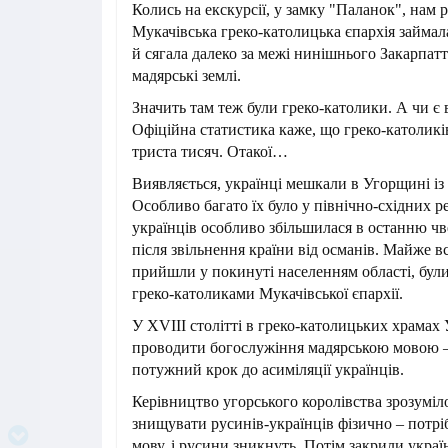
Колись на екскурсії, у замку "Паланок", нам 
Мукачівська греко-католицька єпархія займа
й сягала далеко за межі нинішнього Закарпаття
мадярські землі.
Значить там теж були греко-католики. А чи є 
Офіційна статистика каже, що греко-католик
триста тисяч. Отакої…
Виявляється, українці мешкали в Угорщині із 
Особливо багато їх було у північно-східних ре
українців особливо збільшилася в останню чве
після звільнення країни від османів. Майже вс
прийшли у покинуті населенням області, бу
греко-католиками Мукачівської єпархії.
У XVIII столітті в греко-католицьких храма
проводити богослужіння мадярською мовою 
потужний крок до асиміляції українців.
Керівництво угорського королівства зрозуміл
знищувати русинів-українців фізично – потр
мову, і русини зникнуть. Потім закрили укра