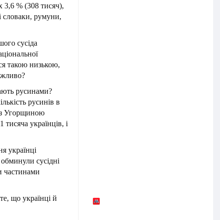
 3,6 % (308 тисяч),
лі словаки, румуни,
шого сусіда
аціональної
ться такою низькою,
можливо?
вають русинами?
кількість русинів в
 із Угорщиною
1 тисяча українців, і
ня українці
 обминули сусідні
ми частинами
те, що українці й