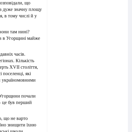
розповідали, що
ла дуже значну площу
, в тому числі й у
вони там нині?
ів в Угорщині майже
давніх часів.
гіонах. Кількість
рть XVII століття,
і поселенці, які
ли україномовними
х Угорщини почали
– це був перший
о, що не варто
ібно знищити їхню
їнські школи…