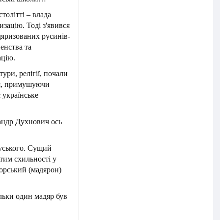
толітті – влада
зацію. Тоді з'явився
дяризованих русинів-
енства та
ацію.
ури, релігії, почали
ня, примушуючи
 українське
андр Духнович ось
руського. Сущий
тим схильності у
горський (мадярон)
ільки один мадяр був