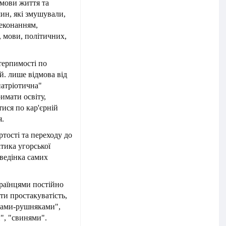
умови життя та
ин, які змушували,
еконанням,
, мови, політичних,
терпимості по
. лише відмова від
патріотична"
имати освіту,
тися по кар'єрній
я.
тості та переходу до
тика угорської
оведінка самих
країнцями постійно
ти простакуватість,
унами-рушняками",
", "свинями".