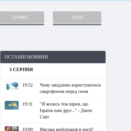
ДУМКИ
АРХІВ
ОСТАННІ НОВИНИ
3 СЕРПНЯ
19:52
Чому шкідливо користуватися
смартфоном перед сном
19:31
"Я колись теж вірив, що
Ізраїль нам друг..." - Джон
Сміт
19:09
Масова мобілізація в росії?