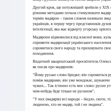
Другий крок, ще потужніший зробили у XIX с
різними методами почала стимулювати мадяри
термін мадярон – таким словом називали зма
українців, в першу чергу представників духов
інтелігенції, яка має відверту угорську орієнт
Мадярони відмовилися від власної мови, культ
сприяюти мадяризації українського населен
соромитися свого народу та приховувати своє
походження.
Видатний закарпатський просвітитель Олекс
як писав про мадяронів:
"Йому руське слово бридке; він соромиться 
поміж мадярами, він уже мондокає, шукаючи 
чужих... Так істинно єсть моє слово: русин у
чим-небудь буде тільки не русином",
"У них (мадярів) всі народи – бидло, скоти, т
людиною, хто не мадяр, той і не людина".