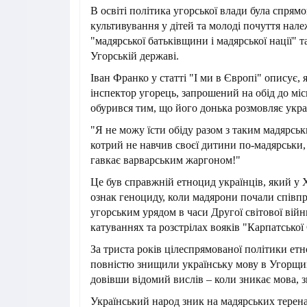
В освіті політика угорської влади була спрям
культивування у дітей та молоді почуття нале
"мадярської батьківщини і мадярської нації" т
Угорській державі.
Іван Франко у статті "І ми в Європі" описує,
інспектор угорець, запрошений на обід до мі
обурився тим, що його донька розмовляє укр
"Я не можу їсти обіду разом з таким мадярс
котрий не навчив своєї дитини по-мадярськи,
гавкає варварським жаргоном!"
Це був справжній етноцид українців, який у 
ознак геноциду, коли мадярони почали співп
угорським урядом в часи Другої світової війн
катуваннях та розстрілах вояків "Карпатської 
За триста років цілеспрямованої політики ет
повністю знищили українську мову в Угорщи
довівши відомий вислів – коли зникає мова, з
Український народ зник на мадярських терена