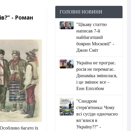
ГОЛОВНІ НОВИНИ
в?" - Роман
"Цікаву статтю
написав 7-й
найбагатший
боярин Московії" -
Джон Сміт
Україна не програє.
росія не перемагає.
Динаміка змінилася,
і це змінює все –
Енн Епплбом
"Синдром
стерв'ятника: Чому
всі сусіди одночасно
вп’ялися в
Україну??" -
 Особливо багато їх