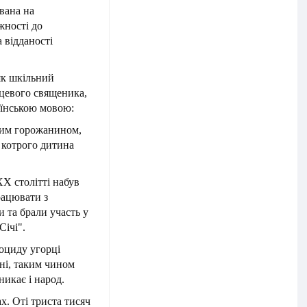
ована на
жності до
а відданості
 як шкільний
сцевого священика,
аїнською мовою:
ьким горожанином,
 котрого дитина
ХХ столітті набув
рацювати з
и та брали участь у
Січі".
ноциду угорці
ні, таким чином
никає і народ.
х. Оті триста тисяч