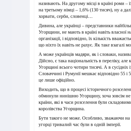
називають. На другому місці в країні роми – їх
на третьому німці – 1,6% (130 тисяч), ну а да
хорвати, серби, словенці…
Дивина, але українці – представники найбіль
Угорщини, не мають в країні навіть власної н
організації, і відповідно, їх кількість вважає
що ніхто їх навіть не рахує. Як таке взагалі 
А може українців мадяри, як і словаки, нази
Дійсно, є така національність в переліку, але 
Угорщині всього чотири тисячі. А в сусідніх
Словаччині і Румунії мешкає відповідно 55 і 5
це лише офіційно.
Виходить, що в процесі історичного розселен
обминули нинішню Угорщину, хоча зовсім не
країни, які в часи розселення були складови
королівства Угорщина.
Бути такого не може. Особливо, зважаючи на 
угорці тривалий час були в одній імперії.