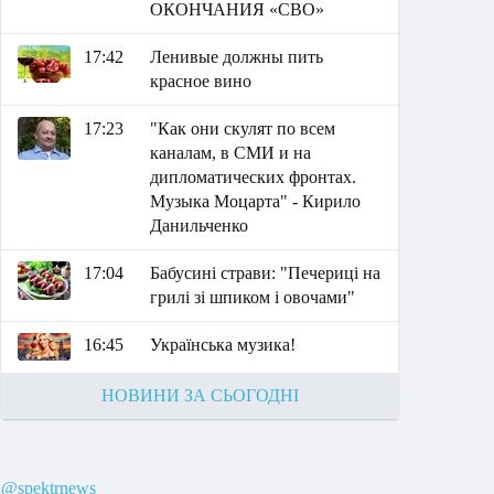
ОКОНЧАНИЯ «СВО»
17:42
Ленивые должны пить
красное вино
17:23
"Как они скулят по всем
каналам, в СМИ и на
дипломатических фронтах.
Музыка Моцарта" - Кирило
Данильченко
17:04
Бабусині страви: "Печериці на
грилі зі шпиком і овочами"
16:45
Українська музика!
НОВИНИ ЗА СЬОГОДНІ
@spektrnews