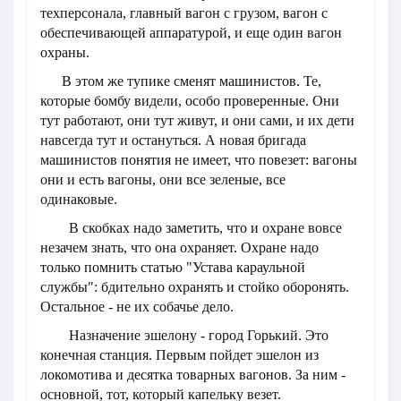
техперсонала, главный вагон с грузом, вагон с
обеспечивающей аппаратурой, и еще один вагон
охраны.
В этом же тупике сменят машинистов. Те,
которые бомбу видели, особо проверенные. Они
тут работают, они тут живут, и они сами, и их дети
навсегда тут и остануться. А новая бригада
машинистов понятия не имеет, что повезет: вагоны
они и есть вагоны, они все зеленые, все
одинаковые.
В скобках надо заметить, что и охране вовсе
незачем знать, что она охраняет. Охране надо
только помнить статью "Устава караульной
службы": бдительно охранять и стойко оборонять.
Остальное - не их собачье дело.
Назначение эшелону - город Горький. Это
конечная станция. Первым пойдет эшелон из
локомотива и десятка товарных вагонов. За ним -
основной, тот, который капельку везет.