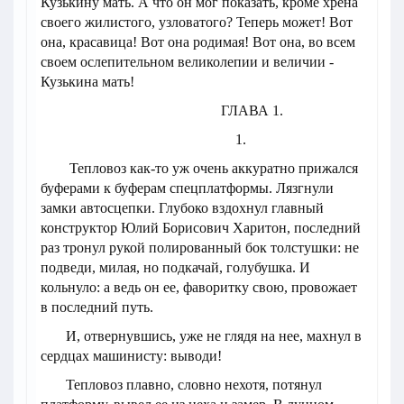
Кузькину мать. А что он мог показать, кроме хрена
своего жилистого, узловатого? Теперь может! Вот
она, красавица! Вот она родимая! Вот она, во всем
своем ослепительном великолепии и величии -
Кузькина мать!
ГЛАВА 1.
1.
Тепловоз как-то уж очень аккуратно прижался
буферами к буферам спецплатформы. Лязгнули
замки автосцепки. Глубоко вздохнул главный
конструктор Юлий Борисович Харитон, последний
раз тронул рукой полированный бок толстушки: не
подведи, милая, но подкачай, голубушка. И
кольнуло: а ведь он ее, фаворитку свою, провожает
в последний путь.
И, отвернувшись, уже не глядя на нее, махнул в
сердцах машинисту: выводи!
Тепловоз плавно, словно нехотя, потянул