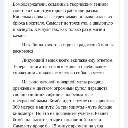
Бомбодержатели, созданные творческим гением
советских конструкторов, сработали разом.
Капелька сорвалась с трех замков и вывалилась из
брюха носителя. Самолет не тряхнуло, а швырнуло
и качнуло. Качнуло так, как только раз в жизни
качает.
Из кабины хвостого стрелка радостный вопль:
раскрылся!
Ликующий выдох всего экипажа ему ответом.
Теперь - двигатели на всю мощь и с небольшим
снижением - подальше от этого гиблого места.
На фоне матовой полярной мглы расцвел
оранжевым цветком огромный купол парашюта,
словно гнойник сифилиса на белом теле
прекрасной дамы. Бомба идет к земле со скоростью
360 метров в минуту. За три минуты - чуть больше
километра. Но это на последнем участке. Рванет
бомба на высоте четыре с половиной тысячи.
Самолету вроде бы 15 минут времени на уход