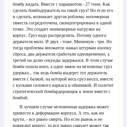
бомбу кидать. Вместе с парашютом - 27 тонн. Как
сделать бомбодержатель на такой груз? Но если его
и сделать, возникает другая роблема: непомерная
тяжесть сосредоточена, сконцентрирована в одной
точке. Это создает неимоверные нагрузки на
корпус. Груз надо распределить. Потому одного
держателя мало. И двух - тоже. Минимум - три. Но
тогда проблемы множатся: нажал штурман кнопку
сброса, два держателя сработали одновременно, а
третий на долю секунды задержался. В этом случае
бомба пошла вниз, а один замок на мгновенье груз
удержал... так ведь бомба выдерет тот держатель
вместе с балкой, на которой весь груз висел, вместе
с кусками силового каркаса и обшивкой. И полетит
стратегический бомбардировщик к земле вместе с
бомбой.
В лучшем случае мгновенная задержка может
привести к деформации корпуса. А это, как ни
крути, - все равно смерть. Но если рывок и не
повредит корпус, то все равно самолет может так