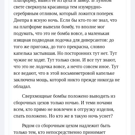
платформу, вывел ее из цеха и замер. В лунном
свете сверкнула красавица тем изумрудно-
серебряным отливом, который ложится поперек
Днепра в ясную ночь. Если бы кто-то не знал, что
на платформе вывезли бомбу, то вполне мог
подумать, что это не бомба вовсе, а маленькая
изящная подводная лодочка для диверсантов: до
того же пригожа, до того прекрасна, словно
капелька застывшая. Но посторонних тут нет. Тут
чужие не ходят. Тут только свои. И все тут знают,
что это не лодочка вовсе, а нечто совсем иное. Тут
все ведают, что в этой восьмиметровой капельке
заключена мощь, которой никто прежде никогда не
обладал.
Сверхмощные бомбы положено выводить из
сборочных цехов только ночью. И теми ночами
всем, кто прямо не вовлечен в отгрузку изделия,
спать положено. Но кто же в такую ночь уснет?
Рядом со сборочным цехом надлежит быть
только тем, кто непосредственно принимает