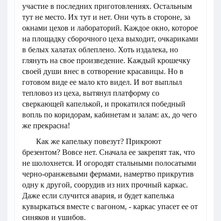
участие в последних приготовлениях. Остальным
тут не место. Их тут и нет. Они чуть в стороне, за
окнами цехов и лабораторий. Каждое окно, которое
на площадку сборочного цеха выходит, очкариками
в белых халатах облеплено. Хоть издалека, но
глянуть на свое произведение. Каждый крошечку
своей души внес в сотворение красавицы. Но в
готовом виде ее мало кто видел. И вот выплыл
тепловоз из цеха, вытянул платформу со
сверкающей капелькой, и прокатился победный
вопль по коридорам, кабинетам и залам: ах, до чего
же прекрасна!
Как же капельку повезут? Прикроют
брезентом? Вовсе нет. Сначала ее закрепят так, что
не шолохнется. И огородят стальными полосатыми
черно-оранжевыми фермами, намертво прикрутив
одну к другой, соорудив из них прочный каркас.
Даже если случится авария, и будет капелька
кувыркаться вместе с вагоном, - каркас упасет ее от
синяков и ушибов.