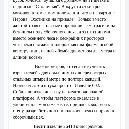
кусок колбасы, бутылка с домиком на этикетке и
надписью "Столичная". Вокруг газетки трое
мужиков в том самом положении, что и на картине
Перова "Охотники на привале". Только вместо
желтой травы - толстые поролоновые матрасики на
бетонном полу сборочного цеха, а за их спинами
вместо осеннего леса и бескрайних просторов -
четырехосная железнодорожная платформа особой
конструкции, не ней - бомба диаметром два метра и
длиной восемь.
Восемь метров, это если не считать
взрывателей - двух выдвинутых вперед острых
стальных штырей метра по полтора каждый.
Называется эта штука просто - Изделие 602.
Собирали изделие сразу на железнодорожной
платформе. А чтобы платформа оказалась в
удобном для монтажа месте, пришлось выломать
стену, раздолбить пол и проложить рельсы прямо в
сборочный цех.
Весит изделие 26413 килограммов.