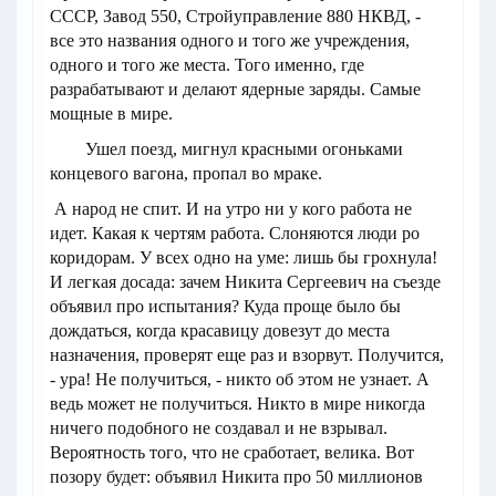
СССР, Завод 550, Стройуправление 880 НКВД, -
все это названия одного и того же учреждения,
одного и того же места. Того именно, где
разрабатывают и делают ядерные заряды. Самые
мощные в мире.
Ушел поезд, мигнул красными огоньками
концевого вагона, пропал во мраке.
А народ не спит. И на утро ни у кого работа не
идет. Какая к чертям работа. Слоняются люди ро
коридорам. У всех одно на уме: лишь бы грохнула!
И легкая досада: зачем Никита Сергеевич на съезде
объявил про испытания? Куда проще было бы
дождаться, когда красавицу довезут до места
назначения, проверят еще раз и взорвут. Получится,
- ура! Не получиться, - никто об этом не узнает. А
ведь может не получиться. Никто в мире никогда
ничего подобного не создавал и не взрывал.
Вероятность того, что не сработает, велика. Вот
позору будет: объявил Никита про 50 миллионов