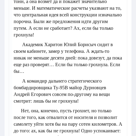
тонн, а она возмет да и покажет значительно
меньше. И математические расчеты указвают на то,
что центральная идея всей конструкции изначально
порочна. Были же предложения идти другим
путем. А если не сработает? Ах, если бы только
грохнула!
Академик Харитон Юлий Борисыч сидит в
своем кабинете, замер у телефона. А ждать-то
никак не меньше десяти дней: пока довезут, да пока
еще раз проверят… Если бы только грохнула. Если
бы…
А командир дальнего стратегического
бомбардировщика Ту-95В майор Дурновцев
Андрей Егорович совсем по-другому на вещи
смотрит: лишь бы не грохнула!
Нет, она, конечно, пусть грохнет, но только
после того, как отвалится от носителя и позволит
самолету уйти хотя бы на пару сотен километров. А
до того: ах, как бы не грохнула! Одно успокаивает: