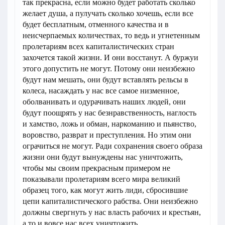
так прекрасна, если можно будет работать сколько
желает душа, а пулучать сколько хочешь, если все
будет бесплатным, отменного качества и в
неисчерпаемых количествах, то ведь и угнетенным
пролетариям всех капиталистических стран
захочется такой жизни. И они восстанут. А буржуи
этого допустить не могут. Потому они неизбежно
будут нам мешать, они будут вставлять рельсы в
колеса, насаждать у нас все самое низменное,
оболванивать и одурачивать наших людей, они
будут поощрять у нас безнравственность, наглость
и хамство, ложь и обман, наркоманию и пьянство,
воровство, разврат и преступления. Но этим они
ограчиться не могут. Ради сохранения своего образа
жизни они будут вынуждены нас уничтожить,
чтобы мы своим прекрасным примером не
показывали пролетариям всего мира великий
образец того, как могут жить лиди, сбросившие
цепи капиталистического рабства. Они неизбежно
должны свергнуть у нас власть рабочих и крестьян,
а то и вовсе нас всех уничтожить.