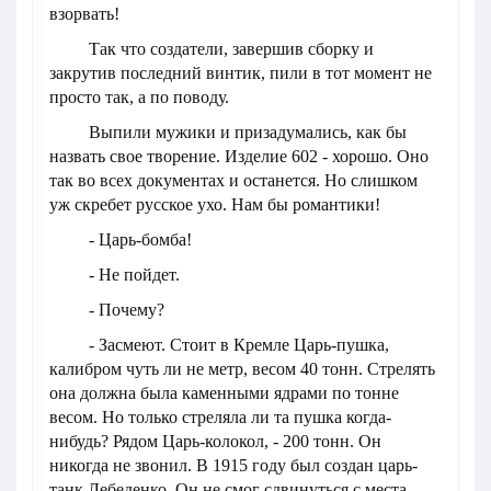
взорвать!
Так что создатели, завершив сборку и
закрутив последний винтик, пили в тот момент не
просто так, а по поводу.
Выпили мужики и призадумались, как бы
назвать свое творение. Изделие 602 - хорошо. Оно
так во всех документах и останется. Но слишком
уж скребет русское ухо. Нам бы романтики!
- Царь-бомба!
- Не пойдет.
- Почему?
- Засмеют. Стоит в Кремле Царь-пушка,
калибром чуть ли не метр, весом 40 тонн. Стрелять
она должна была каменными ядрами по тонне
весом. Но только стреляла ли та пушка когда-
нибудь? Рядом Царь-колокол, - 200 тонн. Он
никогда не звонил. В 1915 году был создан царь-
танк Лебеденко. Он не смог сдвинуться с места.