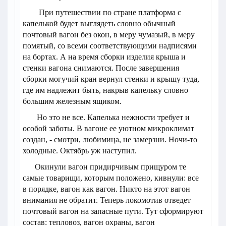
При путешествии по стране платформа с
капелькой будет выглядеть словно обычный
почтовый вагон без окон, в меру чумазый, в меру
помятый, со всеми соответствующими надписями
на бортах. А на время сборки изделия крыша и
стенки вагона снимаются. После завершения
сборки могучий кран вернул стенки и крышу туда,
где им надлежит быть, накрыв капельку словно
большим железным ящиком.
Но это не все. Капелька нежности требует и
особой заботы. В вагоне ее уютном микроклимат
создан, - смотри, любимица, не замерзни. Ночи-то
холодные. Октябрь уж наступил.
Окинули вагон придирчивым прищуром те
самые товарищи, которым положено, кивнули: все
в порядке, вагон как вагон. Никто на этот вагон
внимания не обратит. Теперь локомотив отведет
почтовый вагон на запасные пути. Тут сформируют
состав: тепловоз, вагон охраны, вагон