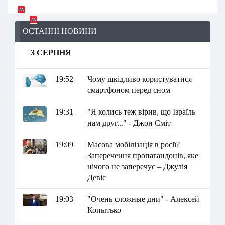
ОСТАННІ НОВИНИ
3 СЕРПНЯ
19:52
Чому шкідливо користуватися
смартфоном перед сном
19:31
"Я колись теж вірив, що Ізраїль
нам друг..." - Джон Сміт
19:09
Масова мобілізація в росії?
Заперечення пропагандонів, яке
нічого не заперечує – Джулія
Девіс
19:03
"Очень сложные дни" - Алексей
Копытько