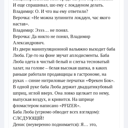
И еще спрашивал, шо ему с локдауном делать.
Владимир: О. И что вы ему ответили?
Верочка: «Не можна зупинити локдаун, час якого
настав».
Владимир: Ээээ… не понял.
Верочка: Да никто не понял, Владимир
Александрович.
Из двери манипуляционной вальяжно выходит баба
Люба. Где-то на фоне звучат аплодисменты. Баба
Люба одета в чистый белый и слегка тесноватый
халат, на голове – белая высокая шапка, в каких
раньше работали продавщицы в гастрономе, на
руках – синие нитриловые перчатки «Фрекен Бок».
В одной руке баба Люба держит двадцатикубовый
шприц, иглой вверх. Она ловко щелкает по нему,
выпуская воздух, и кривится. На шприце
фломастером написано «PFIZER».
Баба Люба (угрюмо обводит всех взглядом):
СЛЄДУЮЩІЙ!
Денис (неуверенно поднимается): Я… это,