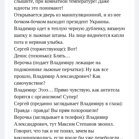
слышите, при комнатной температуре! Даже
идиоты это понимают!
Открывается дверь из манипуляционной, и из нее
бочком-бочком выходит президент Украины.
Владимир одет в теплую черную дубленку, вязаную
шапку и лыжные штаны. На лице виднеются капли
пота и нервная улыбка.
Сергей (торжествующе): Вот!
Денис (тихонько): Блять…
Верочка (подает Владимиру лежащие на
подоконнике лыжные перчатки): Ну как все
прошло, Владимир Александрович? Как
самочувствие?
Владимир: Ээээ… Прямо чувствую, как антитела
борятся с организмом! Супер!
Сергей (преданно заглядывает Владимиру в глаза):
Правда - правда! Вы прям похорошели!
Верочка (заглядывает в телефон): Владимир
Александрович, тут Максим Степанов звонил.
Говорит, что так и не понял, зачем вы
вакцинировались, если вроде бы уже переболели...