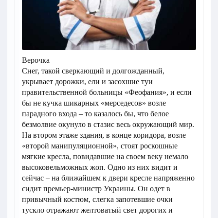
Верочка
Снег, такой сверкающий и долгожданный,
укрывает дорожки, ели и засохшие туи
правительственной больницы «Феофания», и если
бы не кучка шикарных «мерседесов» возле
парадного входа – то казалось бы, что белое
безмолвие окунуло в стазис весь окружающий мир.
На втором этаже здания, в конце коридора, возле
«второй манипуляционной», стоят роскошные
мягкие кресла, повидавшие на своем веку немало
высоковельможных жоп. Одно из них видит и
сейчас – на ближайшем к двери кресле напряженно
сидит премьер-министр Украины. Он одет в
привычный костюм, слегка запотевшие очки
тускло отражают желтоватый свет дорогих и