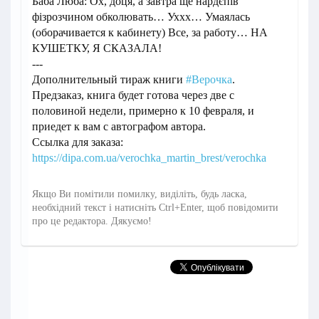
Баба Люба: Ох, доця, а завтра ще нардєпів
фізрозчином обколювать… Уххх… Умаялась
(оборачивается к кабинету) Все, за работу… НА
КУШЕТКУ, Я СКАЗАЛА!
---
Дополнительный тираж книги
#Верочка
.
Предзаказ, книга будет готова через две с
половиной недели, примерно к 10 февраля, и
приедет к вам с автографом автора.
Ссылка для заказа:
https://dipa.com.ua/verochka_martin_brest/verochka
Якщо Ви помітили помилку, виділіть, будь ласка,
необхідний текст і натисніть Ctrl+Enter, щоб повідомити
про це редактора. Дякуємо!