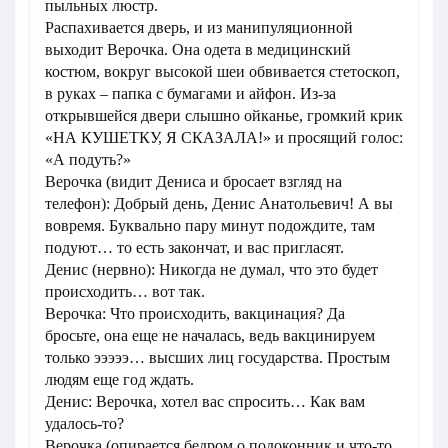
пыльных люстр.
Распахивается дверь, и из манипуляционной
выходит Верочка. Она одета в медицинский
костюм, вокруг высокой шеи обвивается стетоскоп,
в руках – папка с бумагами и айфон. Из-за
открывшейся двери слышно ойканье, громкий крик
«НА КУШЕТКУ, Я СКАЗАЛА!» и просящий голос:
«А подуть?»
Верочка (видит Дениса и бросает взгляд на
телефон): Добрый день, Денис Анатольевич! А вы
вовремя. Буквально пару минут подождите, там
подуют… то есть закончат, и вас пригласят.
Денис (нервно): Никогда не думал, что это будет
происходить… вот так.
Верочка: Что происходить, вакцинация? Да
бросьте, она еще не началась, ведь вакцинируем
только эээээ… высших лиц государства. Простым
людям еще год ждать.
Денис: Верочка, хотел вас спросить… Как вам
удалось-то?
Верочка (опирается бедром о подоконник и что-то