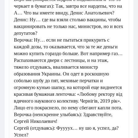
черкает в бумагах): Так, завтра все нардепы, что на
А… Что вы имеете ввиду, Денис Анатольевич?
Денис: Ну… где вы взяли столько вакцины, чтобы
вакцинировать не только нас, министров, но и всех
депутатов?
Верочка: Ну… если не пытаться прикурить с
каждой дозы, то оказывается, что за те же деньги
можно купить гораздо больше. Вот например газ…
Распахиваются двери с лестницы, и на этаж,
тяжело отдуваясь, вваливается министр
образования Украины. Он одет в роскошную
соболью шубу до пят, меховые перчатки и
огромную кунью шапку, на которой еще виднеется
красивая бумажная ленточка: «Любому ректору від
вдячного наукового колективу. Чернігів, 2019 рік».
Лицо его покраснело, по нему сбегают капли пота.
Верочка (неискренне улыбаясь): Здравствуйте,
Сергей Николаевич!
Сергей (отдуваясь): Фуууух… ну шо я, успел, да?
Успел?