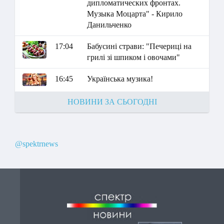
дипломатических фронтах.
Музыка Моцарта" - Кирило
Данильченко
17:04
Бабусині страви: "Печериці на
грилі зі шпиком і овочами"
16:45
Українська музика!
НОВИНИ ЗА СЬОГОДНІ
@spektrnews