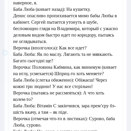
наверное, я.
Баба Люба (кивает назад): На кушетку.
Денис опасливо пропихивается мимо бабы Любы в
кабинет. Сергей пытается утонуть в шубе,
беспомощно глядя на Владимира, который с ужасно
деловым видом быстро идет по коридору, пытаясь
не оглядываться.
Верочка (вполголоса): Как все идет?
Баба Люба: Як по маслу. Лягають та не мявкають.
Багато сьогодні ще?
Верочка: Половина Кабмина, как минимум (кивает
на иглу, усмехается) Шприц-то хоть меняете?
Баба Люба (слегка обиженно): Обіжаєш! Через
кожні три людини! У нас все стєрільно!
Верочка (пытаясь не рассмеяться): А что хоть
колем-то?
Баба Люба: Вітамін С закінчився, зара прем’єру бэ-
шість вкачу, а там – як піде.
Верочка (отмечая что-то в листиках): Сурово, баба
Люба, сурово.