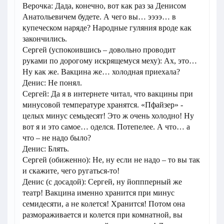
Верочка: Дада, конечно, вот как раз за Денисом
Анатольевичем будете. А чего вы… ээээ… в
купеческом наряде? Народные гуляния вроде как
закончились.
Сергей (успокоившись – довольно проводит
руками по дорогому искрящемуся меху): Ах, это…
Ну как же. Вакцина же… холодная приехала?
Денис: Не понял.
Сергей: Да я в интернете читал, что вакцины при
минусовой температуре хранятся. «Пфайзер» -
целых минус семьдесят! Это ж очень холодно! Ну
вот я и это самое… оделся. Потепелее. А что… а
что – не надо было?
Денис: Блять.
Сергей (обиженно): Не, ну если не надо – то вы так
и скажите, чего ругаться-то!
Денис (с досадой): Сергей, ну йоппперный же
театр! Вакцина именно хранится при минус
семидесяти, а не колется! Хранится! Потом она
размораживается и колется при комнатной, вы