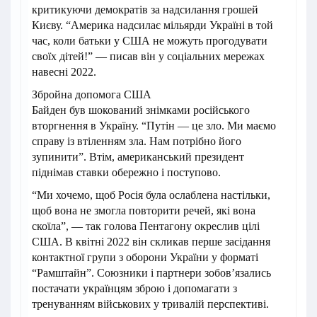
критикуючи демократів за надсилання грошей
Києву. “Америка надсилає мільярди Україні в той
час, коли батьки у США не можуть прогодувати
своїх дітей!” — писав він у соціальних мережах
навесні 2022.
Збройна допомога США
Байден був шокований знімками російського
вторгнення в Україну. “Путін — це зло. Ми маємо
справу із втіленням зла. Нам потрібно його
зупинити”. Втім, американський президент
піднімав ставки обережно і поступово.
“Ми хочемо, щоб Росія була ослаблена настільки,
щоб вона не змогла повторити речей, які вона
скоїла”, — так голова Пентагону окреслив цілі
США. В квітні 2022 він скликав перше засідання
контактної групи з оборони України у форматі
“Рамштайн”. Союзники і партнери зобовʼязались
постачати українцям зброю і допомагати з
тренуванням військових у тривалій перспективі.