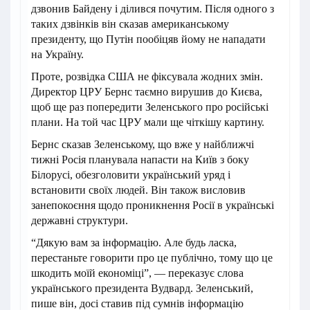
дзвонив Байдену і ділився почутим. Після одного з
таких дзвінків він сказав американському
президенту, що Путін пообіцяв йому не нападати
на Україну.
Проте, розвідка США не фіксувала жодних змін.
Директор ЦРУ Бернс таємно вирушив до Києва,
щоб ще раз попередити Зеленського про російські
плани. На той час ЦРУ мали ще чіткішу картину.
Бернс сказав Зеленському, що вже у найближчі
тижні Росія планувала напасти на Київ з боку
Білорусі, обезголовити український уряд і
встановити своїх людей. Він також висловив
занепокоєння щодо проникнення Росії в українські
державні структури.
“Дякую вам за інформацію. Але будь ласка,
перестаньте говорити про це публічно, тому що це
шкодить моїй економіці”, — переказує слова
українського президента Вудвард. Зеленський,
пише він, досі ставив під сумнів інформацію