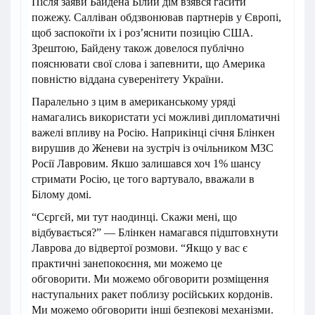
Після заяви Байдена Білий дім взявся гасити
пожежу. Салліван обдзвонював партнерів у Європі,
щоб заспокоїти іх і розʼяснити позицію США.
Зрештою, Байдену також довелося публічно
пояснювати свої слова і запевнити, що Америка
повністю віддана суверенітету України.
Паралельно з цим в американському уряді
намагались використати усі можливі дипломатичні
важелі впливу на Росію. Наприкінці січня Блінкен
вирушив до Женеви на зустріч із очільником МЗС
Росії Лавровим. Якшо залишався хоч 1% шансу
стримати Росію, це того вартувало, вважали в
Білому домі.
“Сєргєй, ми тут наодинці. Скажи мені, що
відбувається?” — Блінкен намагався підштовхнути
Лаврова до відвертої розмови. “Якщо у вас є
практичні занепокоєння, ми можемо це
обговорити. Ми можемо обговорити розміщення
наступальних ракет поблизу російських кордонів.
Ми можемо обговорити інші безпекові механізми.