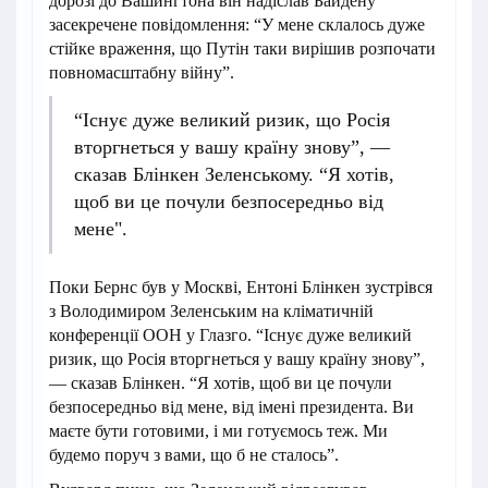
дорозі до Вашингтона він надіслав Байдену
засекречене повідомлення: “У мене склалось дуже
стійке враження, що Путін таки вирішив розпочати
повномасштабну війну”.
“Існує дуже великий ризик, що Росія
вторгнеться у вашу країну знову”, —
сказав Блінкен Зеленському. “Я хотів,
щоб ви це почули безпосередньо від
мене".
Поки Бернс був у Москві, Ентоні Блінкен зустрівся
з Володимиром Зеленським на кліматичній
конференції ООН у Глазго. “Існує дуже великий
ризик, що Росія вторгнеться у вашу країну знову”,
— сказав Блінкен. “Я хотів, щоб ви це почули
безпосередньо від мене, від імені президента. Ви
маєте бути готовими, і ми готуємось теж. Ми
будемо поруч з вами, що б не сталось”.