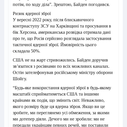
потім, по ходу діла”. Зрештою, Байден погодився.
Ризик ядерної зброї
У вересні 2022 року, після блискавичного
контрнаступу ЗСУ на Харківщині та просування в
бік Херсона, американська розвідка отримала дані
про те, що Росія серйозно розглядала застосування
тактичної ядерної зброї. Ймовірність цього
складала 50%.
США не на жарт стривожились. Байден доручив
звʼязатися з росіянами по всіх можливих каналах.
Остін зателефонував російському міністру оборони
Шойгу.
“Будь-яке використання ядерної зброї в будь-якому
масштабі сприйматиметься США та іншими
країнами як подія, що змінить світ. Неважливо,
якого розміру буде ця ядерна зброя. Якщо ви це
зробите, ми переглянемо усі обмеження, за якими
ми дотепер діяли. Дечого ми не зробили: ми не
передали українцям певних речей, ми поставили