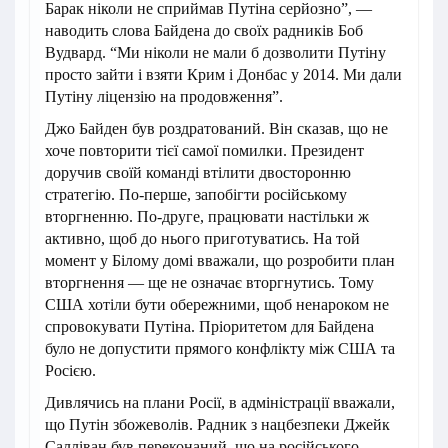
Барак ніколи не сприймав Путіна серйозно”, —
наводить слова Байдена до своїх радників Боб
Вудвард. “Ми ніколи не мали б дозволити Путіну
просто зайти і взяти Крим і Донбас у 2014. Ми дали
Путіну ліцензію на продовження”.
Джо Байден був роздратований. Він сказав, що не
хоче повторити тієї самої помилки. Президент
доручив своїй команді втілити двосторонню
стратегію. По-перше, запобігти російському
вторгненню. По-друге, працювати настільки ж
активно, щоб до нього приготуватись. На той
момент у Білому домі вважали, що розробити план
вторгнення — ще не означає вторгнутись. Тому
США хотіли бути обережними, щоб ненароком не
спровокувати Путіна. Пріоритетом для Байдена
було не допустити прямого конфлікту між США та
Росією.
Дивлячись на плани Росії, в адміністрації вважали,
що Путін збожеволів. Радник з нацбезпеки Джейк
Салліван був переконаний, що на російського