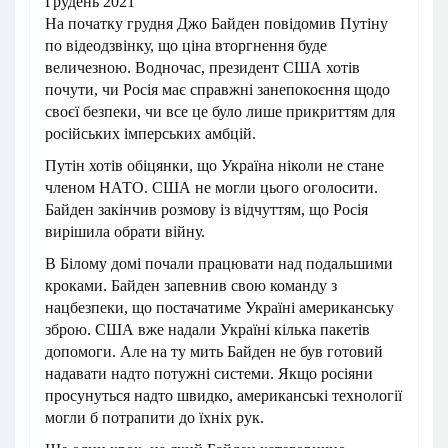
Грудень 2021
На початку грудня Джо Байден повідомив Путіну
по відеодзвінку, що ціна вторгнення буде
величезною. Водночас, президент США хотів
почути, чи Росія має справжні занепокоєння щодо
своєї безпеки, чи все це було лише прикриттям для
російських імперських амбцій.
Путін хотів обіцянки, що Україна ніколи не стане
членом НАТО. США не могли цього оголосити.
Байден закінчив розмову із відчуттям, що Росія
вирішила обрати війну.
В Білому домі почали працювати над подальшими
кроками. Байден запевнив свою команду з
нацбезпеки, що постачатиме Україні американську
зброю. США вже надали Україні кілька пакетів
допомоги. Але на ту мить Байден не був готовий
надавати надто потужні системи. Якщо росіяни
просунуться надто швидко, американські технології
могли б потрапити до їхніх рук.