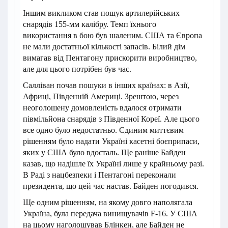
Іншим викликом став пошук артилерійських
снарядів 155-мм калібру. Темп їхнього
використання в бою був шаленим. США та Європа
не мали достатньої кількості запасів. Білий дім
вимагав від Пентагону прискорити виробництво,
але для цього потрібен був час.
Салліван почав пошуки в інших країнах: в Азії,
Африці, Південній Америці. Зрештою, через
неоголошену домовленість вдалося отримати
півмільйона снарядів з Південної Кореї. Але цього
все одно було недостатньо. Єдиним миттєвим
рішенням було надати Україні касетні боєприпаси,
яких у США було вдосталь. Ще раніше Байден
казав, що надішле їх Україні лише у крайньому разі.
В Раді з нацбезпеки і Пентагоні переконали
президента, що цей час настав. Байден погодився.
Ще одним рішенням, на якому довго наполягала
Україна, була передача винищувачів F-16. У США
на цьому наголошував Блінкен, але Байден не