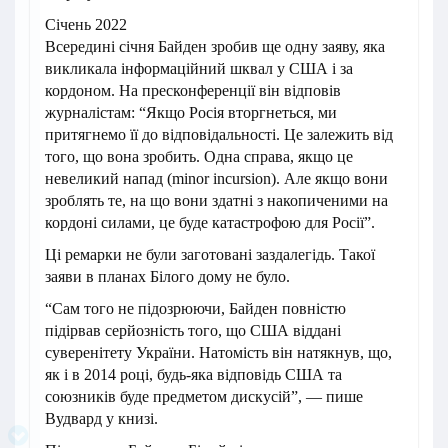
Січень 2022
Всередині січня Байден зробив ще одну заяву, яка
викликала інформаційний шквал у США і за
кордоном. На пресконференції він відповів
журналістам: “Якщо Росія вторгнеться, ми
притягнемо її до відповідальності. Це залежить від
того, що вона зробить. Одна справа, якщо це
невеликий напад (minor incursion). Але якщо вони
зроблять те, на що вони здатні з накопиченими на
кордоні силами, це буде катастрофою для Росії”.
Ці ремарки не були заготовані заздалегідь. Такої
заяви в планах Білого дому не було.
“Сам того не підозрюючи, Байден повністю
підірвав серйозність того, що США віддані
суверенітету України. Натомість він натякнув, що,
як і в 2014 році, будь-яка відповідь США та
союзників буде предметом дискусій”, — пише
Вудвард у книзі.