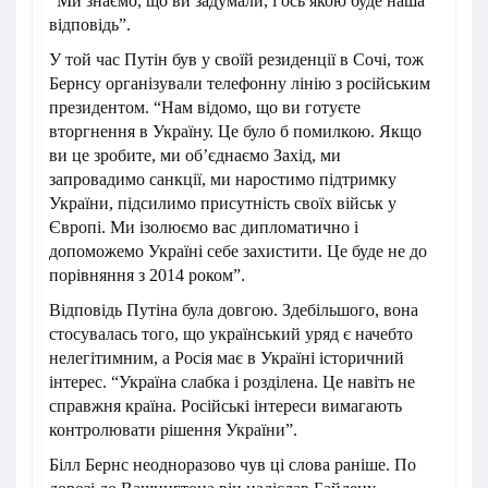
“Ми знаємо, що ви задумали, і ось якою буде наша
відповідь”.
У той час Путін був у своїй резиденції в Сочі, тож
Бернсу організували телефонну лінію з російським
президентом. “Нам відомо, що ви готуєте
вторгнення в Україну. Це було б помилкою. Якщо
ви це зробите, ми обʼєднаємо Захід, ми
запровадимо санкції, ми наростимо підтримку
України, підсилимо присутність своїх військ у
Європі. Ми ізолюємо вас дипломатично і
допоможемо Україні себе захистити. Це буде не до
порівняння з 2014 роком”.
Відповідь Путіна була довгою. Здебільшого, вона
стосувалась того, що український уряд є начебто
нелегітимним, а Росія має в Україні історичний
інтерес. “Україна слабка і розділена. Це навіть не
справжня країна. Російські інтереси вимагають
контролювати рішення України”.
Білл Бернс неодноразово чув ці слова раніше. По