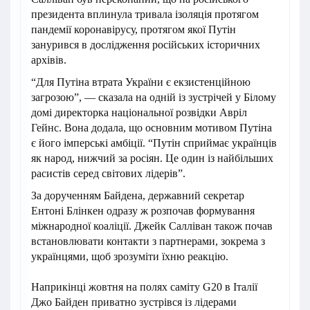
президента вплинула тривала ізоляція протягом
пандемії коронавірусу, протягом якої Путін
занурився в дослідження російських історичних
архівів.
“Для Путіна втрата України є екзистенційною
загрозою”, — сказала на одній із зустрічей у Білому
домі директорка національної розвідки Авріл
Гейнс. Вона додала, що основним мотивом Путіна
є його імперські амбіції. “Путін сприймає українців
як народ, нижчий за росіян. Це один із найбільших
расистів серед світових лідерів”.
За дорученням Байдена, державний секретар
Ентоні Блінкен одразу ж розпочав формування
міжнародної коаліції. Джейк Салліван також почав
встановлювати контакти з партнерами, зокрема з
українцями, щоб зрозуміти їхню реакцію.
Наприкінці жовтня на полях саміту G20 в Італії
Джо Байден приватно зустрівся із лідерами