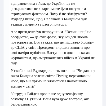
відправленням військ до України, це не
розкриватиме всіх карт і може бути потужним
стримуючим фактором. Чому б не зблефувати?
Вудвард пише, що у Саллівана з Байденом була
велика суперечка з цього приводу.
Але президент був непорушним. “Великі нації не
блефують”, — це була фраза, яку Байден любив
повторювати. Він вважав, що це підірвало б довіру
до США у світі. Президент вирішив заявити про
свої наміри публічно. Наступного дня він сказав
журналістам, що американських військ в Україні не
буде.
У своїй книзі Вудвард ставить питання: “Чи дала ця
заява Байдена зелене світло Путіну, переконавши
його, що він прямо не зіткнеться з найбільшою
армією у світі?”
30 грудня Байден провів ще одну телефонну
розмову з Путіним. Вона була дуже гострою, але
безрезультатною.