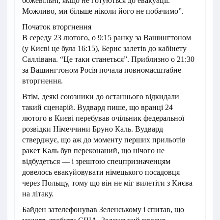
божевільні, якщо не готуються до евакуації.
Можливо, ми більше ніколи його не побачимо”.
Початок вторгнення
В середу 23 лютого, о 9:15 ранку за Вашингтоном
(у Києві це була 16:15), Бернс залетів до кабінету
Саллівана. “Це таки станеться”. Приблизно о 21:30
за Вашингтоном Росія почала повномасштабне
вторгнення.
Втім, деякі союзники до останнього відкидали
такий сценарій. Вудвард пише, що вранці 24
лютого в Києві перебував очільник федеральної
розвідки Німеччини Бруно Каль. Вудвард
стверджує, що аж до моменту перших прильотів
ракет Каль був переконаний, що нічого не
відбудеться — і зрештою спецпризначенцям
довелось евакуйовувати німецького посадовця
через Польщу, тому що він не міг вилетіти з Києва
на літаку.
Байден зателефонував Зеленському і спитав, що