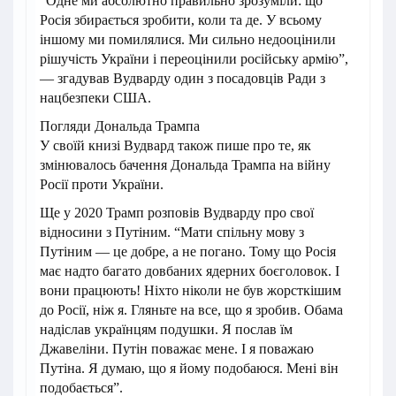
“Одне ми абсолютно правильно зрозуміли: що
Росія збирається зробити, коли та де. У всьому
іншому ми помилялися. Ми сильно недооцінили
рішучість України і переоцінили російську армію”,
— згадував Вудварду один з посадовців Ради з
нацбезпеки США.
Погляди Дональда Трампа
У своїй книзі Вудвард також пише про те, як
змінювалось бачення Дональда Трампа на війну
Росії проти України.
Ще у 2020 Трамп розповів Вудварду про свої
відносини з Путіним. “Мати спільну мову з
Путіним — це добре, а не погано. Тому що Росія
має надто багато довбаних ядерних боєголовок. І
вони працюють! Ніхто ніколи не був жорсткішим
до Росії, ніж я. Гляньте на все, що я зробив. Обама
надіслав українцям подушки. Я послав їм
Джавеліни. Путін поважає мене. І я поважаю
Путіна. Я думаю, що я йому подобаюся. Мені він
подобається”.