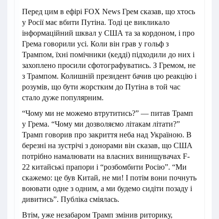
Перед цим в ефірі FOX News Грем сказав, що хтось
у Росії має вбити Путіна. Тоді це викликало
інформаційний шквал у США та за кордоном, і про
Грема говорили усі. Коли він грав у гольф з
Трампом, їхні помічники (кедді) підходили до них і
захоплено просили сфотографуватись. З Гремом, не
з Трампом. Колишній президент бачив цю реакцію і
розумів, що бути жорстким до Путіна в той час
стало дуже популярним.
“Чому ми не можемо втрутитись?” — питав Трамп
у Грема. “Чому ми дозволяємо літакам літати?”
Трамп говорив про закриття неба над Україною. В
березні на зустрічі з донорами він сказав, що США
потрібно намалювати на власних винищувачах F-
22 китайські прапори і “розбомбити Росію”. “Ми
скажемо: це був Китай, не ми! І потім вони почнуть
воювати одне з одним, а ми будемо сидіти позаду і
дивитись”. Публіка сміялась.
Втім, уже незабаром Трамп змінив риторику,