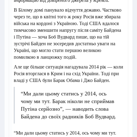
інформацію від довіреного джерела у Кремлі.
В Білому домі панувало відчуття дежавю. Частково
через те, що в квітні того ж року Росія вже збирала
війська на кордоні з Україною. Тоді США вдалося
тимчасово зменшити напругу після саміту Байдена
і Путіна — хоча Боб Вудвард пише, що на тій
зустрічі Байден не зосередив достатньо уваги на
Україні, що могло стати першою великою
помилкою в ланцюжку подій.
Але ще більше ситуація нагадувала 2014 рік — коли
Росія вторглася в Крим і на схід України. Тоді при
владі у США були Барак Обама і Джо Байден.
“Ми дали цьому статись у 2014, ось
чому ми тут. Барак ніколи не сприймав
Путіна серйозно”, — наводить слова
Байдена до своїх радників Боб Вудвард.
“Ми дали цьому статись у 2014, ось чому ми тут.