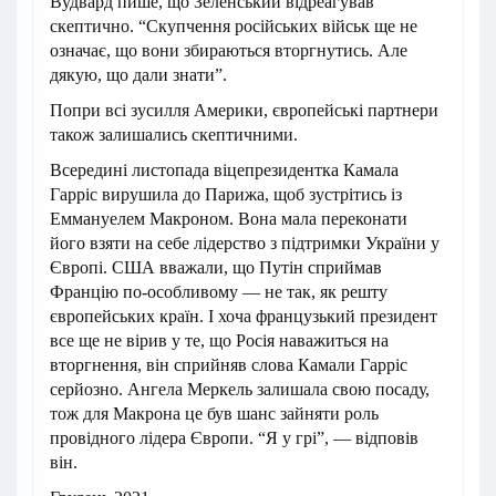
Вудвард пише, що Зеленський відреагував
скептично. “Скупчення російських військ ще не
означає, що вони збираються вторгнутись. Але
дякую, що дали знати”.
Попри всі зусилля Америки, європейські партнери
також залишались скептичними.
Всередині листопада віцепрезидентка Камала
Гарріс вирушила до Парижа, щоб зустрітись із
Еммануелем Макроном. Вона мала переконати
його взяти на себе лідерство з підтримки України у
Європі. США вважали, що Путін сприймав
Францію по-особливому — не так, як решту
європейських країн. І хоча французький президент
все ще не вірив у те, що Росія наважиться на
вторгнення, він сприйняв слова Камали Гарріс
серйозно. Ангела Меркель залишала свою посаду,
тож для Макрона це був шанс зайняти роль
провідного лідера Європи. “Я у грі”, — відповів
він.