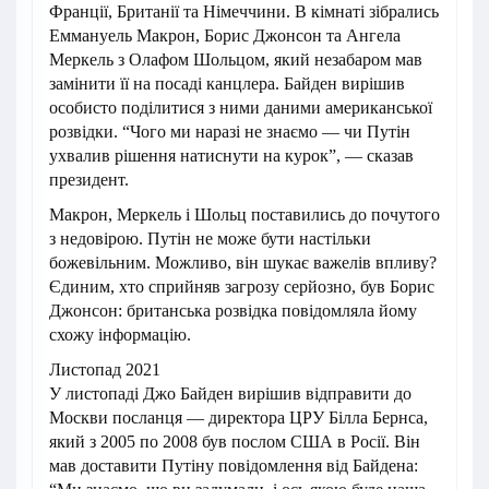
Франції, Британії та Німеччини. В кімнаті зібрались
Еммануель Макрон, Борис Джонсон та Ангела
Меркель з Олафом Шольцом, який незабаром мав
замінити її на посаді канцлера. Байден вирішив
особисто поділитися з ними даними американської
розвідки. “Чого ми наразі не знаємо — чи Путін
ухвалив рішення натиснути на курок”, — сказав
президент.
Макрон, Меркель і Шольц поставились до почутого
з недовірою. Путін не може бути настільки
божевільним. Можливо, він шукає важелів впливу?
Єдиним, хто сприйняв загрозу серйозно, був Борис
Джонсон: британська розвідка повідомляла йому
схожу інформацію.
Листопад 2021
У листопаді Джо Байден вирішив відправити до
Москви посланця — директора ЦРУ Білла Бернса,
який з 2005 по 2008 був послом США в Росії. Він
мав доставити Путіну повідомлення від Байдена: