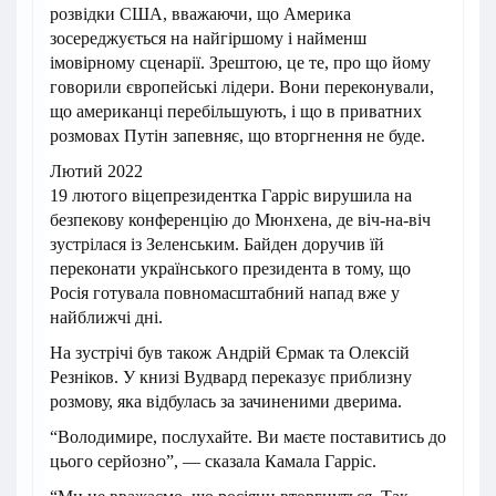
розвідки США, вважаючи, що Америка
зосереджується на найгіршому і найменш
імовірному сценарії. Зрештою, це те, про що йому
говорили європейські лідери. Вони переконували,
що американці перебільшують, і що в приватних
розмовах Путін запевняє, що вторгнення не буде.
Лютий 2022
19 лютого віцепрезидентка Гарріс вирушила на
безпекову конференцію до Мюнхена, де віч-на-віч
зустрілася із Зеленським. Байден доручив їй
переконати українського президента в тому, що
Росія готувала повномасштабний напад вже у
найближчі дні.
На зустрічі був також Андрій Єрмак та Олексій
Резніков. У книзі Вудвард переказує приблизну
розмову, яка відбулась за зачиненими дверима.
“Володимире, послухайте. Ви маєте поставитись до
цього серйозно”, — сказала Камала Гарріс.