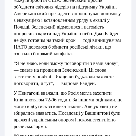
можуть зробити США. Зеленський просив
обʼєднати світових лідерів на підтримку України.
Американський президент запропонував допомогу
з евакуацією і встановленням уряду в екзилі у
Польщі. Зеленський відмовився і натомість
попросив закрити над Україною небо. Джо Байден
не був готовим на такий крок — тоді винищувачам
НАТО довелося б збивати російські літаки, що
означало б прямий конфлікт.
“Я не знаю, коли зможу поговорити з вами знову”,
— сказав на прощання Зеленський. Ці слова
застигли у повітрі. “Якщо ви будь-коли захочете
поговорити, я тут”, — відповів Байден.
У Пентагоні вважали, що Росія могла захопити
Київ протягом 72-96 годин. За іншими оцінками, це
могло відбутись за кілька тижнів. Але українці не
збирались здаватись. Посадовці у Вашингтоні були
вражені українським опором і некомпетентністю
російської армії.