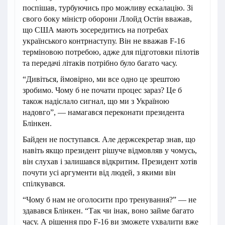
поспішав, турбуючись про можливу ескалацію. Зі
свого боку міністр оборони Ллойд Остін вважав,
що США мають зосередитись на потребах
українського контрнаступу. Він не вважав F-16
терміновою потребою, адже для підготовки пілотів
та передачі літаків потрібно було багато часу.
“Дивіться, ймовірно, ми все одно це зрештою
зробимо. Чому б не почати процес зараз? Це б
також надіслало сигнал, що ми з Україною
надовго”, — намагався переконати президента
Блінкен.
Байден не поступався. Але держсекретар знав, що
навіть якщо президент рішуче відмовляв у чомусь,
він слухав і залишався відкритим. Президент хотів
почути усі аргументи від людей, з якими він
спілкувався.
“Чому б нам не оголосити про тренування?” — не
здавався Блінкен. “Так чи інак, воно займе багато
часу. А рішення про F-16 ви зможете ухвалити вже