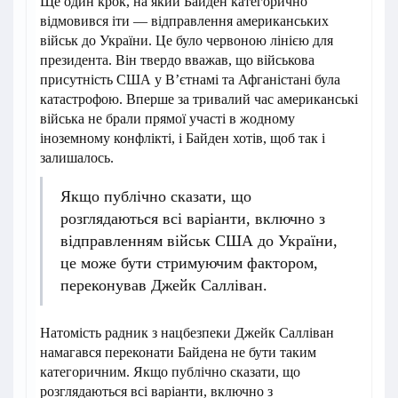
Ще один крок, на який Байден категорично
відмовився іти — відправлення американських
військ до України. Це було червоною лінією для
президента. Він твердо вважав, що військова
присутність США у Вʼєтнамі та Афганістані була
катастрофою. Вперше за тривалий час американські
війська не брали прямої участі в жодному
іноземному конфлікті, і Байден хотів, щоб так і
залишалось.
Якщо публічно сказати, що
розглядаються всі варіанти, включно з
відправленням військ США до України,
це може бути стримуючим фактором,
переконував Джейк Салліван.
Натомість радник з нацбезпеки Джейк Салліван
намагався переконати Байдена не бути таким
категоричним. Якщо публічно сказати, що
розглядаються всі варіанти, включно з