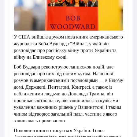
У США вийшла друком нова книга американського
журналіста Боба Вудварда “Війна”, у якій він
розповідає про російську війну проти України та
війну на Близькому сході.
Боб Вудвард реконструює ланцюжок подій, але
розповідає про них під новим кутом. На основі
розмов із американськими посадовцями — в Білому
домі, Держдепі, Пентагоні, Конгресі, а також із
наближеними людьми до Дональда Трампа, він
проливає світло на те, що залишилося за кулісами
ухвалення важливих рішень у Вашингтоні. І таким
чином відтворює загальний пазл, частина з якого
залишалась прихованою.
Половина книги стосується України. Голос