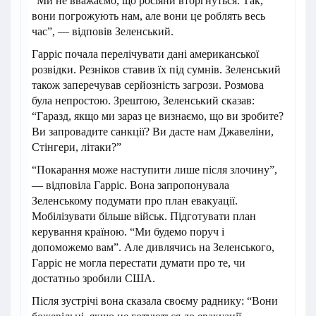
“Ми не вважаємо, що росіяни вторгнуться. Так,
вони погрожують нам, але вони це роблять весь
час”, — відповів Зеленський.
Гарріс почала перелічувати дані американської
розвідки. Резніков ставив їх під сумнів. Зеленський
також заперечував серйозність загрози. Розмова
була непростою. Зрештою, Зеленський сказав:
“Гаразд, якщо ми зараз це визнаємо, що ви зробите?
Ви запровадите санкції? Ви дасте нам Джавеліни,
Стінгери, літаки?”
“Покарання може наступити лише після злочину”,
— відповіла Гарріс. Вона запропонувала
Зеленському подумати про план евакуації.
Мобілізувати більше військ. Підготувати план
керування країною. “Ми будемо поруч і
допоможемо вам”. Але дивлячись на Зеленського,
Гарріс не могла перестати думати про те, чи
достатньо зробили США.
Після зустрічі вона сказала своєму раднику: “Вони