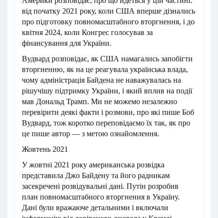
Америки розповідає, про що йдеться у цій частині:
від початку 2021 року, коли США вперше дізнались
про підготовку повномасштабного вторгнення, і до
квітня 2024, коли Конгрес голосував за
фінансування для України.
Вудвард розповідає, як США намагались запобігти
вторгненню, як на це реагувала українська влада,
чому адміністрація Байдена не наважувалась на
рішучішу підтримку України, і який вплив на події
мав Дональд Трамп. Ми не можемо незалежно
перевірити деякі факти і розмови, про які пише Боб
Вудвард, тож коротко переповідаємо їх так, як про
це пише автор — з метою ознайомлення.
Жовтень 2021
У жовтні 2021 року американська розвідка
представила Джо Байдену та його радникам
засекречені розвідувальні дані. Путін розробив
план повномасштабного вторгнення в Україну.
Дані були вражаюче детальними і включали