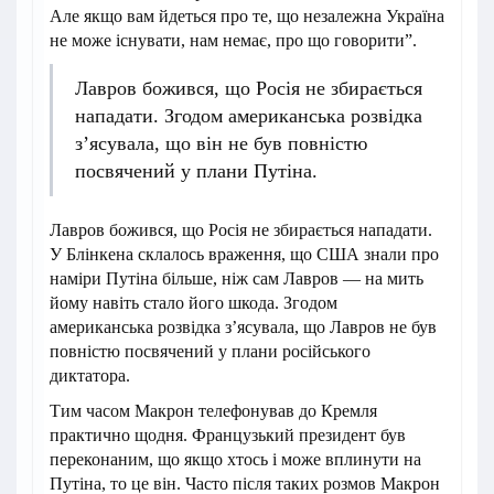
Але якщо вам йдеться про те, що незалежна Україна
не може існувати, нам немає, про що говорити”.
Лавров божився, що Росія не збирається
нападати. Згодом американська розвідка
зʼясувала, що він не був повністю
посвячений у плани Путіна.
Лавров божився, що Росія не збирається нападати.
У Блінкена склалось враження, що США знали про
наміри Путіна більше, ніж сам Лавров — на мить
йому навіть стало його шкода. Згодом
американська розвідка зʼясувала, що Лавров не був
повністю посвячений у плани російського
диктатора.
Тим часом Макрон телефонував до Кремля
практично щодня. Французький президент був
переконаним, що якщо хтось і може вплинути на
Путіна, то це він. Часто після таких розмов Макрон