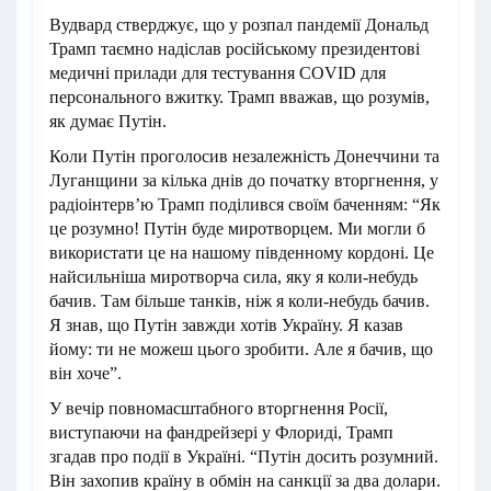
Вудвард стверджує, що у розпал пандемії Дональд
Трамп таємно надіслав російському президентові
медичні прилади для тестування COVID для
персонального вжитку. Трамп вважав, що розумів,
як думає Путін.
Коли Путін проголосив незалежність Донеччини та
Луганщини за кілька днів до початку вторгнення, у
радіоінтервʼю Трамп поділився своїм баченням: “Як
це розумно! Путін буде миротворцем. Ми могли б
використати це на нашому південному кордоні. Це
найсильніша миротворча сила, яку я коли-небудь
бачив. Там більше танків, ніж я коли-небудь бачив.
Я знав, що Путін завжди хотів Україну. Я казав
йому: ти не можеш цього зробити. Але я бачив, що
він хоче”.
У вечір повномасштабного вторгнення Росії,
виступаючи на фандрейзері у Флориді, Трамп
згадав про події в Україні. “Путін досить розумний.
Він захопив країну в обмін на санкції за два долари.