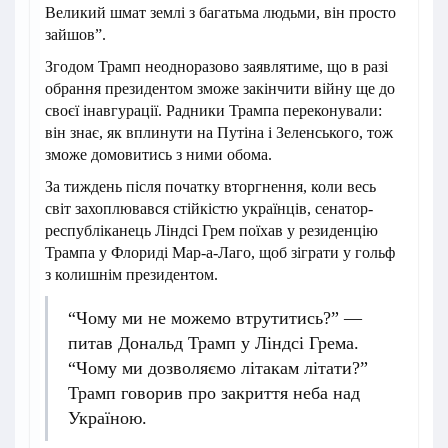
Великий шмат землі з багатьма людьми, він просто
зайшов”.
Згодом Трамп неодноразово заявлятиме, що в разі
обрання президентом зможе закінчити війну ще до
своєї інавгурації. Радники Трампа переконували:
він знає, як вплинути на Путіна і Зеленського, тож
зможе домовитись з ними обома.
За тиждень після початку вторгнення, коли весь
світ захоплювався стійкістю українців, сенатор-
республіканець Ліндсі Грем поїхав у резиденцію
Трампа у Флориді Мар-а-Лаго, щоб зіграти у гольф
з колишнім президентом.
“Чому ми не можемо втрутитись?” —
питав Дональд Трамп у Ліндсі Грема.
“Чому ми дозволяємо літакам літати?”
Трамп говорив про закриття неба над
Україною.