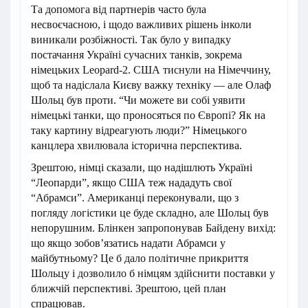
Та допомога від партнерів часто була
несвоєчасною, і щодо важливих рішень інколи
виникали розбіжності. Так було у випадку
постачання Україні сучасних танків, зокрема
німецьких Leopard-2. США тиснули на Німеччину,
щоб та надіслала Києву важку техніку — але Олаф
Шольц був проти. “Чи можете ви собі уявити
німецькі танки, що проносяться по Європі? Як на
таку картину відреагують люди?” Німецького
канцлера хвилювала історична перспектива.
Зрештою, німці сказали, що надішлють Україні
“Леопарди”, якщо США теж нададуть свої
“Абрамси”. Американці переконували, що з
погляду логістики це буде складно, але Шольц був
непорушним. Блінкен запропонував Байдену вихід:
що якщо зобовʼязатись надати Абрамси у
майбутньому? Це б дало політичне прикриття
Шольцу і дозволило б німцям здійснити поставки у
ближчій перспективі. Зрештою, цей план
спрацював.