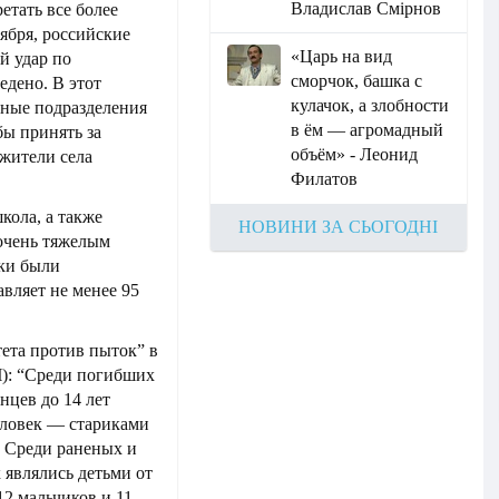
Владислав Смірнов
етать все более
ября, российские
«Царь на вид
й удар по
сморчок, башка с
едено. В этот
кулачок, а злобности
нные подразделения
в ём — агромадный
бы принять за
объём» - Леонид
 жители села
Филатов
кола, а также
НОВИНИ ЗА СЬОГОДНІ
 очень тяжелым
вки были
вляет не менее 95
ета против пыток” в
): “Среди погибших
нцев до 14 лет
человек — стариками
. Среди раненых и
 являлись детьми от
12 мальчиков и 11