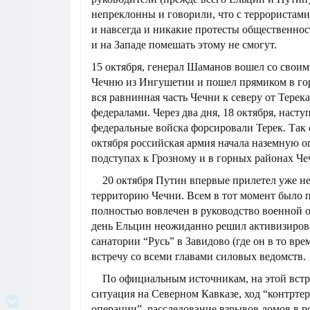
непреклонны и говорили, что с террористами
и навсегда и никакие протесты общественност
и на Западе помешать этому не смогут.
15 октября, генерал Шаманов вошел со свои
Чечню из Ингушетии и пошел прямиком в горы
вся равнинная часть Чечни к северу от Терека
федералами. Через два дня, 18 октября, наст
федеральные войска форсировали Терек. Так
октября российская армия начала наземную 
подступах к Грозному и в горных районах Че
20 октября Путин впервые прилетел уже не
территорию Чечни. Всем в тот момент было п
полностью вовлечен в руководство военной о
день Ельцин неожиданно решил активизирова
санатории “Русь” в Завидово (где он в то вре
встречу со всеми главами силовых ведомств.
По официальным источникам, на этой встр
ситуация на Северном Кавказе, ход “контрте
операции”, расследование взрывов домов в р