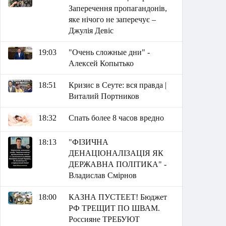
Заперечення пропагандонів,
яке нічого не заперечує –
Джулія Девіс
19:03
"Очень сложные дни" -
Алексей Копытько
18:51
Кризис в Сеуте: вся правда |
Виталий Портников
18:32
Спать более 8 часов вредно
18:13
"ФІЗИЧНА
ДЕНАЦІОНАЛІЗАЦІЯ ЯК
ДЕРЖАВНА ПОЛІТИКА" -
Владислав Смірнов
18:00
КАЗНА ПУСТЕЕТ! Бюджет
РФ ТРЕЩИТ ПО ШВАМ.
Россияне ТРЕБУЮТ