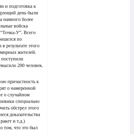
и и подготовка к
едующий день были
а намного более
альные войска
“Точка-У”. Всего
ришелся по
 в результате этого
0 мирных жителей.
е поступили
высило 200 человек.
ою причастность к
рят о намеренной
ие о случайном
боевики специально
чить обстрел этого
еся доказательства
акет и т.д.)
о том, что это был