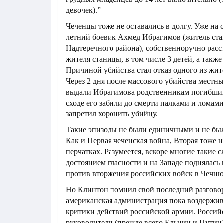
девочек).”
Чеченцы тоже не оставались в долгу. Уже на
летний боевик Ахмед Ибрагимов (житель ст
Надтеречного района), собственноручно расс
жителя станицы, в том числе 3 детей, а также
Причиной убийства стал отказ одного из жит
Через 2 дня после массового убийства мест
выдали Ибрагимова родственникам погибши
сходе его забили до смерти палками и ломам
запретил хоронить убийцу.
Такие эпизоды не были единичными и не бы
Как и Первая чеченская война, Вторая тоже н
перчатках. Разумеется, вскоре многие такие с
достоянием гласности и на Западе поднялась 
против вторжения российских войск в Чечню
Но Клинтон помнил свой последний разгово
американская администрация пока воздержив
критики действий российской армии. Россий
руководители (прежде всего Ельцин и Путин)