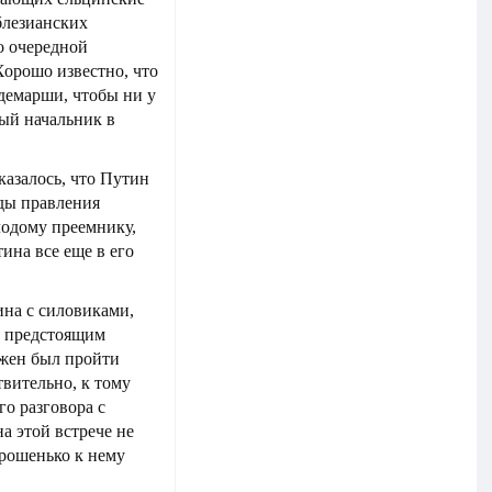
блезианских
о очередной
 Хорошо известно, что
демарши, чтобы ни у
ный начальник в
азалось, что Путин
зды правления
лодому преемнику,
ина все еще в его
на с силовиками,
д предстоящим
лжен был пройти
твительно, к тому
го разговора с
а этой встрече не
орошенько к нему