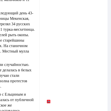
 следующий день 43-
аницы Мекенская,
трелял 34 русских
 1 турка-месхетинца.
елей рыть окопы.
ные старейшины
х. На станичном
и. Местный мулла
ли случайностью.
е делалась в белых
лучаи стали
волна протестов
.
р с Ельциным и
алась от публичной
ское же
 оставались