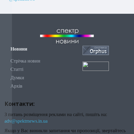
Новини
Стрічка новин
Статті
Думки
Архів
Контакти:
З питань розміщення реклами на сайті, пишіть на:
adv@spektrnews.in.ua
Якщо у Вас виникли запитання чи пропозиції, звертайтесь