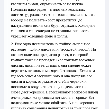
квартиры зимой, опрыскивать ее не нужно.
Поливать надо редко – в плотных кожистых
листьях удерживается запас влаги, зимой ее можно
вообще не поливать - рост прекратится, до
наступления весны она будет отдыхать. Холодные
сквозняки сансевиерии не страшны, она часто
украшает холодные фойе и холлы.
2. Еще одно исключительно стойкое ампельное
растение - хойя карноза или "восковой плющ". На
южном окне она прекрасно растет, в северной
комнате тоже не пропадет. В ее толстых восковых
листьях накапливается влага, она вполне может
пережить несколько месяцев без полива. Если вам
удалось совсем засушить хою и она потеряла все
листья и корни, отрежьте от стебля черенок и
поставьте в воду - через пару недель растение
снова даст корешки. Пересаживают восковой плющ
очень редко, когда совсем нет места в горшке. Без
подкормок тоже можно обойтись. А при хороших
условиях содержания неприхотливая хойя порадует