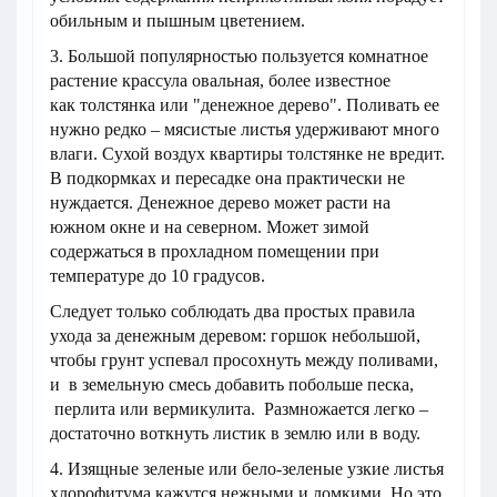
обильным и пышным цветением.
3. Большой популярностью пользуется комнатное
растение крассула овальная, более известное
как толстянка или "денежное дерево". Поливать ее
нужно редко – мясистые листья удерживают много
влаги. Сухой воздух квартиры толстянке не вредит.
В подкормках и пересадке она практически не
нуждается. Денежное дерево может расти на
южном окне и на северном. Может зимой
содержаться в прохладном помещении при
температуре до 10 градусов.
Следует только соблюдать два простых правила
ухода за денежным деревом: горшок небольшой,
чтобы грунт успевал просохнуть между поливами,
и в земельную смесь добавить побольше песка,
перлита или вермикулита. Размножается легко –
достаточно воткнуть листик в землю или в воду.
4. Изящные зеленые или бело-зеленые узкие листья
хлорофитума кажутся нежными и ломкими. Но это