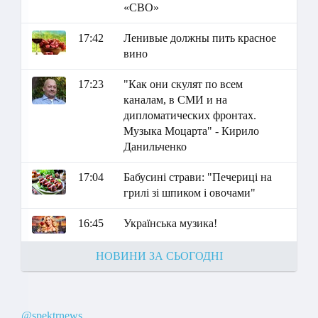
«СВО»
17:42
Ленивые должны пить красное
вино
17:23
"Как они скулят по всем
каналам, в СМИ и на
дипломатических фронтах.
Музыка Моцарта" - Кирило
Данильченко
17:04
Бабусині страви: "Печериці на
грилі зі шпиком і овочами"
16:45
Українська музика!
НОВИНИ ЗА СЬОГОДНІ
@spektrnews