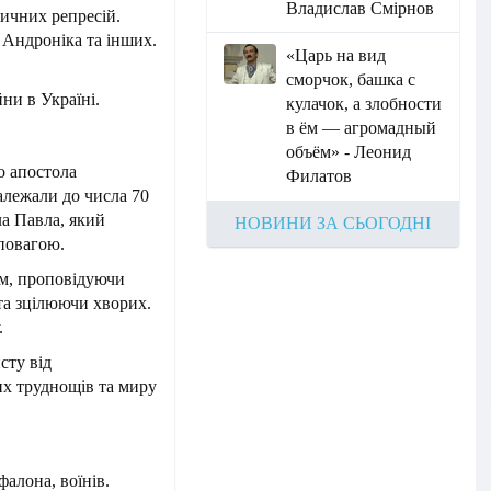
Владислав Смірнов
тичних репресій.
 Андроніка та інших.
«Царь на вид
сморчок, башка с
ни в Україні.
кулачок, а злобности
в ём — агромадный
объём» - Леонид
о апостола
Филатов
лежали до числа 70
ла Павла, який
НОВИНИ ЗА СЬОГОДНІ
 повагою.
ом, проповідуючи
та зцілюючи хворих.
.
сту від
их труднощів та миру
алона, воїнів.