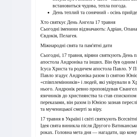
встановиться чудова, тепла погода.
День теплий та сонячний - осінь прийд
Хто святкує День Ангела 17 травня
Сьогодні іменини відзначають: Адріан, Опана
Євдокія, Пелагея.
Міжнародні свята та пам'ятні дати
Сьогодні, 17 травня, віряни святкують День п
апостола Андроніка та інших. Він був одним і
Ісуса Христа та родичем апостола Павло. У 
Павло згадує Андроніка разом із святою Юніє
«співплемінників» і людей, які увірували в Х
нього. Андронік ревно проповідував Євангелі
язичників до християнства та став єпископом
переказами, він разом із Юнією зазнав пересл
та мученицької смерті за віру.
17 травня в Україні і світі святкують Всесвітн
Ідея свята виникла після Другого Ватиканськ
роках. Головна мета дня — нагадати, що кому