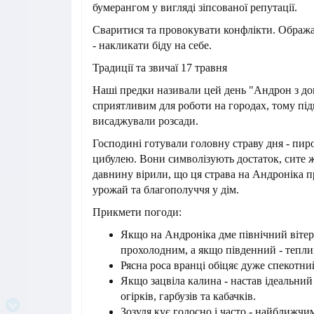
бумерангом у вигляді зіпсованої репутації.
Сваритися та провокувати конфлікти. Обража
- накликати біду на себе.
Традиції та звичаї 17 травня
Наші предки називали цей день "Андрон з до
сприятливим для роботи на городах, тому пі
висаджували розсади.
Господині готували головну страву дня - пир
цибулею. Вони символізують достаток, сите ж
давнину вірили, що ця страва на Андроніка 
урожай та благополуччя у дім.
Прикмети погоди:
Якщо на Андроніка дме північний вітер 
прохолодним, а якщо південний - тепли
Рясна роса вранці обіцяє дуже спекотни
Якщо зацвіла калина - настав ідеальний
огірків, гарбузів та кабачків.
Зозуля кує голосно і часто - найближч