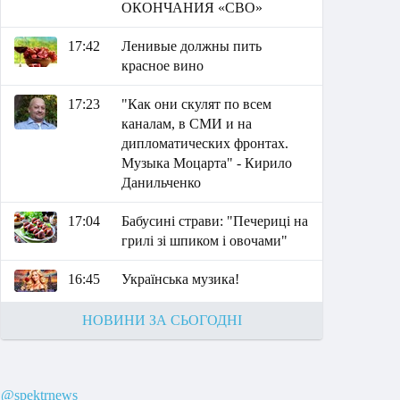
ОКОНЧАНИЯ «СВО»
17:42
Ленивые должны пить
красное вино
17:23
"Как они скулят по всем
каналам, в СМИ и на
дипломатических фронтах.
Музыка Моцарта" - Кирило
Данильченко
17:04
Бабусині страви: "Печериці на
грилі зі шпиком і овочами"
16:45
Українська музика!
НОВИНИ ЗА СЬОГОДНІ
@spektrnews