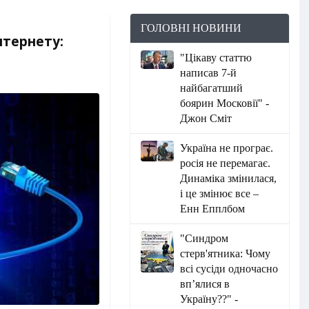
ГОЛОВНІ НОВИНИ
нтернету:
"Цікаву статтю
написав 7-й
найбагатший
боярин Московії" -
Джон Сміт
Україна не програє.
росія не перемагає.
Динаміка змінилася,
і це змінює все –
Енн Епплбом
"Синдром
стерв'ятника: Чому
всі сусіди одночасно
вп’ялися в
Україну??" -