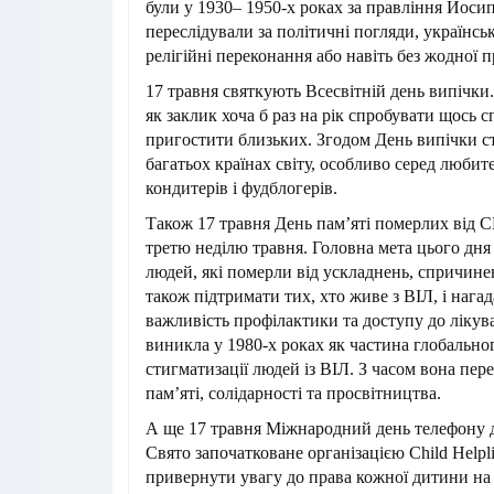
були у 1930– 1950-х роках за правління Йоси
переслідували за політичні погляди, українськ
релігійні переконання або навіть без жодної 
17 травня святкують Всесвітній день випічки.
як заклик хоча б раз на рік спробувати щось с
пригостити близьких. Згодом День випічки с
багатьох країнах світу, особливо серед любител
кондитерів і фудблогерів.
Також 17 травня День пам’яті померлих від 
третю неділю травня. Головна мета цього дн
людей, які померли від ускладнень, спричин
також підтримати тих, хто живе з ВІЛ, і нага
важливість профілактики та доступу до лікува
виникла у 1980-х роках як частина глобально
стигматизації людей із ВІЛ. З часом вона пер
пам’яті, солідарності та просвітництва.
А ще 17 травня Міжнародний день телефону д
Свято започатковане організацією Child Helplin
привернути увагу до права кожної дитини на 