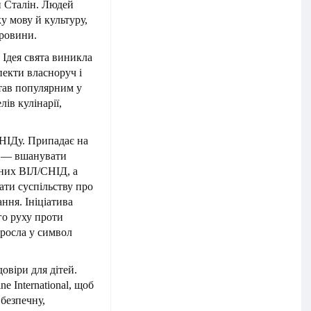
п Сталін. Людей
у мову й культуру,
провини.
 Ідея свята виникла
пекти власноруч і
тав популярним у
ів кулінарії,
СНІДу. Припадає на
я — вшанувати
ених ВІЛ/СНІД, а
дати суспільству про
ння. Ініціатива
го руху проти
еросла у символ
овіри для дітей.
e International, щоб
безпечну,