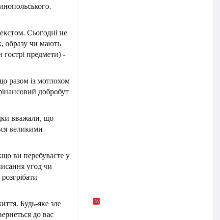
инопольського.
екстом. Сьогодні не
к, образу чи мають
 гострі предмети) -
що разом із мотлохом
 фінансовий добробут
дки вважали, що
ься великими
кщо ви перебуваєте у
дписання угод чи
 розгрібати
ття. Будь-яке зле
вернеться до вас