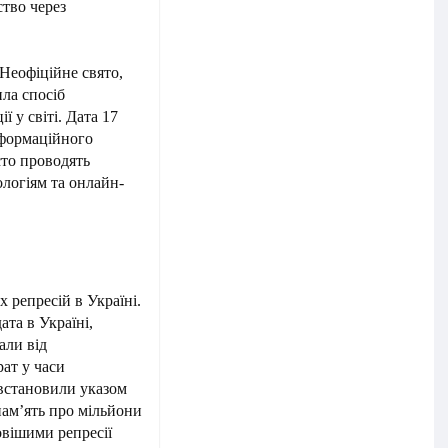
ство через
Неофіційне свято,
ила спосіб
 у світі. Дата 17
нформаційного
сто проводять
логіям та онлайн-
 репресій в Україні.
та в Україні,
али від
рат у часи
 встановили указом
пам’ять про мільйони
вішими репресії