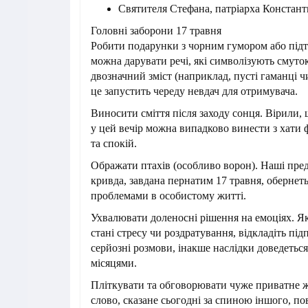
Святителя Стефана, патріарха Констант
Головні заборони 17 травня
Робити подарунки з чорним гумором або підт
можна дарувати речі, які символізують смуто
двозначний зміст (наприклад, пусті гаманці чи
це запустить череду невдач для отримувача.
Виносити сміття після заходу сонця. Вірили, 
у цей вечір можна випадково винести з хати
та спокій.
Ображати птахів (особливо ворон). Наші пре
кривда, завдана пернатим 17 травня, обернет
проблемами в особистому житті.
Ухвалювати доленосні рішення на емоціях. Я
стані стресу чи роздратування, відкладіть пі
серйозні розмови, інакше наслідки доведеться
місяцями.
Пліткувати та обговорювати чуже приватне жи
слово, сказане сьогодні за спиною іншого, по