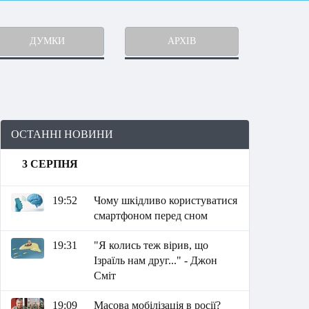
ДУМКИ
АРХІВ
ОСТАННІ НОВИНИ
3 СЕРПНЯ
19:52
Чому шкідливо користуватися
смартфоном перед сном
19:31
"Я колись теж вірив, що
Ізраїль нам друг..." - Джон
Сміт
19:09
Масова мобілізація в росії?