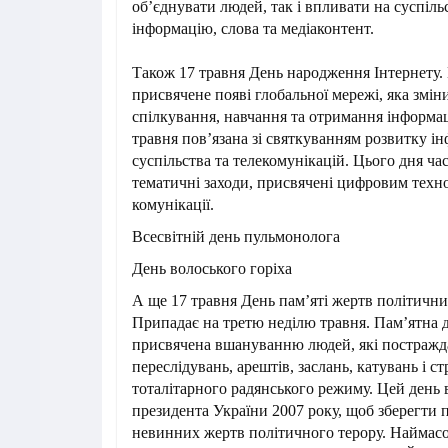
об’єднувати людей, так і впливати на суспіль
інформацію, слова та медіаконтент.
Також 17 травня День народження Інтернету. 
присвячене появі глобальної мережі, яка змін
спілкування, навчання та отримання інформації
травня пов’язана зі святкуванням розвитку і
суспільства та телекомунікацій. Цього дня ча
тематичні заходи, присвячені цифровим техно
комунікації.
Всесвітній день пульмонолога
День волоського горіха
А ще 17 травня День пам’яті жертв політичних
Припадає на третю неділю травня. Пам’ятна да
присвячена вшануванню людей, які постражд
переслідувань, арештів, заслань, катувань і ст
тоталітарного радянського режиму. Цей день
президента України 2007 року, щоб зберегти 
невинних жертв політичного терору. Наймасо