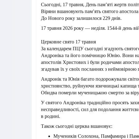
Сьогодні, 17 травня, День пам’яті жертв полі
Віряни вшановують пам’ять святого апостола
До Нового року залишилося 229 днів.
17 травня 2026 року — неділя. 1544-й день вій
Церковне свято 17 травня
За календарем ПЦУ сьогодні згадують святог
Андроніка та його помічницю Юнію. Вони на
апостолів Христових і були родичами апосто
згадував їх у своїх посланнях з неймовірною
Андронік та Юнія багато подорожували світ
християнство, руйнуючи язичницькі капища 
Обидва померли мученицькою смертю за віру
У святого Андроніка традиційно просять захи
несправедливості, сил для подолання життєв
в родині.
Також сьогодні церква вшановує:
Мучеників Солохона, Памфамира і Памф