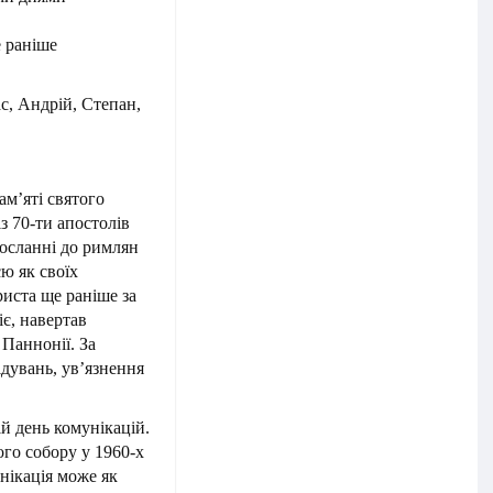
е раніше
с, Андрій, Степан,
ам’яті святого
з 70-ти апостолів
Посланні до римлян
ю як своїх
риста ще раніше за
є, навертав
 Паннонії. За
ідувань, ув’язнення
ій день комунікацій.
ого собору у 1960-х
нікація може як