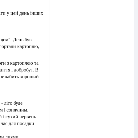
ти у цей день інших
щем". День був
дгортали картоплю,
оги з картоплею та
иття і добробут. В
привабить хороший
- літо буде
м і сонячним.
й і сухий червень.
 час для посадки
ими днями