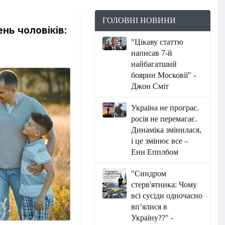
ГОЛОВНІ НОВИНИ
нь чоловіків:
"Цікаву статтю
написав 7-й
найбагатший
боярин Московії" -
Джон Сміт
Україна не програє.
росія не перемагає.
Динаміка змінилася,
і це змінює все –
Енн Епплбом
"Синдром
стерв'ятника: Чому
всі сусіди одночасно
вп’ялися в
Україну??" -