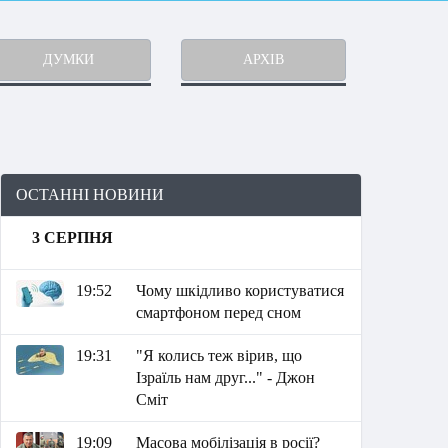
ДУМКИ
АРХІВ
ОСТАННІ НОВИНИ
3 СЕРПНЯ
19:52
Чому шкідливо користуватися
смартфоном перед сном
19:31
"Я колись теж вірив, що
Ізраїль нам друг..." - Джон
Сміт
19:09
Масова мобілізація в росії?