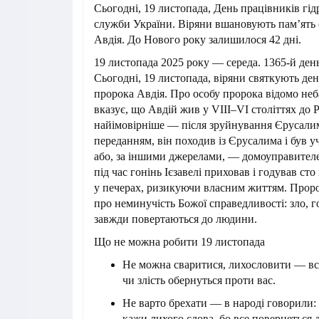
Сьогодні, 19 листопада, День працівників гі
служби України. Віряни вшановують пам’ять 
Авдія. До Нового року залишилося 42 дні.
19 листопада 2025 року — середа. 1365-й день
Сьогодні, 19 листопада, віряни святкують ден
пророка Авдія. Про особу пророка відомо неб
вказує, що Авдій жив у VIII–VI століттях до 
найімовірніше — після зруйнування Єрусалима
переданням, він походив із Єрусалима і був у
або, за іншими джерелами, — домоуправителе
під час гонінь Ієзавелі приховав і годував ст
у печерах, ризикуючи власним життям. Проро
про неминучість Божої справедливості: зло, го
завжди повертаються до людини.
Що не можна робити 19 листопада
Не можна сваритися, лихословити — вс
чи злість обернуться проти вас.
Не варто брехати — в народі говорили:
кажи лихого слова, бо все повернеться д