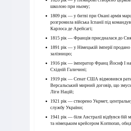
школою при ньому;
1809 рік — у битві при Окані армія мар
розгромила війська Іспанії під команд
Карлоса де Арейсагі;
1815 рік — Франція приєдналася до Св
1891 рік — у Німецькій імперії продан
залізницю;
1916 рік — імператор Франц Йосиф I н
Східній Галичині;
1919 рік — Сенат США відмовився рат
Версальський мирний договір, що зму
Ліги Націй;
1921 рік — створено Укрмет, центральн
службу України;
1941 рік — біля Австралії відбувся бій
та німецьким крейсером Kormoran, обид