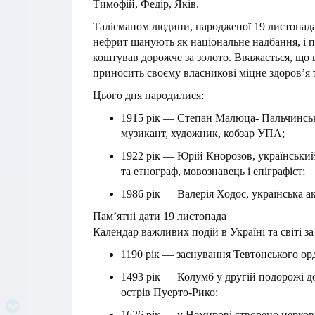
Тимофій, Федір, Яків.
Талісманом людини, народженої 19 листопада,
нефрит шанують як національне надбання, і п
коштував дорожче за золото. Вважається, що 
приносить своєму власникові міцне здоров’я т
Цього дня народилися:
1915 рік — Степан Малюца- Пальчинсь
музикант, художник, кобзар УПА;
1922 рік — Юрій Кнорозов, український
та етнограф, мовознавець і епіграфіст;
1986 рік — Валерія Ходос, українська ак
Пам’ятні дати 19 листопада
Календар важливих подій в Україні та світі за
1190 рік — заснування Тевтонського ор
1493 рік — Колумб у другій подорожі 
острів Пуерто-Рико;
1626 рік — у Немирові створено церковн