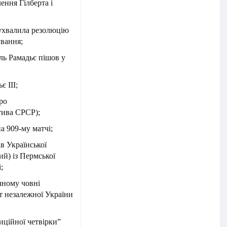
ення Гілберта і
ухвалила резолюцію
ування;
ль Рамадьє пішов у
 III;
ро
тива СРСР);
а 909-му матчі;
в Української
ий) із Пермської
;
чному човні
т незалежної України
иційної четвірки”