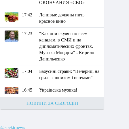
ОКОНЧАНИЯ «СВО»
17:42
Ленивые должны пить
красное вино
17:23
"Как они скулят по всем
каналам, в СМИ и на
дипломатических фронтах.
Музыка Моцарта" - Кирило
Данильченко
17:04
Бабусині страви: "Печериці на
грилі зі шпиком і овочами"
16:45
Українська музика!
НОВИНИ ЗА СЬОГОДНІ
@spektrnews