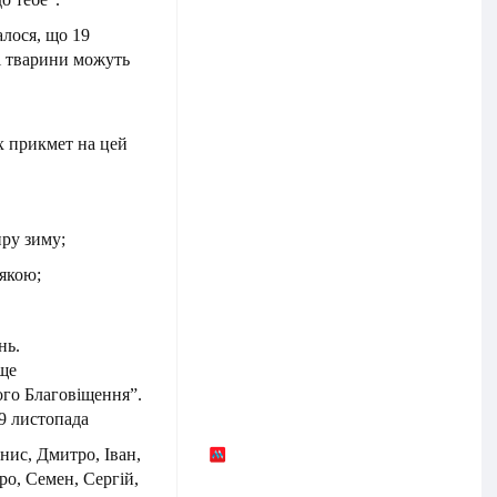
алося, що 19
і тварини можуть
х прикмет на цей
иру зиму;
’якою;
нь.
ще
ого Благовіщення”.
19 листопада
нис, Дмитро, Іван,
ро, Семен, Сергій,