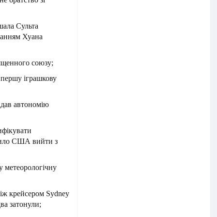
шала Сульта
уванням Хуана
ященного союзу;
о першу іграшкову
адав автономію
ифікувати
сило США вийти з
у метеорологічну
 між крейсером Sydney
ва затонули;