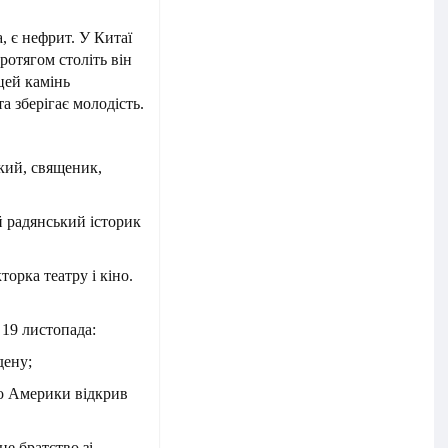
 є нефрит. У Китаї
ротягом століть він
цей камінь
а зберігає молодість.
кий, священик,
 радянський історик
торка театру і кіно.
 19 листопада:
дену;
до Америки відкрив
е братство зі