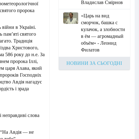
Владислав Смірнов
дрометеорологічної
святого пророка
«Царь на вид
сморчок, башка с
 війни в Україні.
кулачок, а злобности
ь пам’яті святого
в ём — агромадный
агато. Традиція
объём» - Леонид
Різдва Христового,
Филатов
 586 року до н.е. За
чнем пророка Іллі,
НОВИНИ ЗА СЬОГОДНІ
м царя Ахава, який
о пророків Господніх
цтво Авдія нагадує
рдість і зрада
і неправдиві слова
 “На Авдія — не
о тебе”.