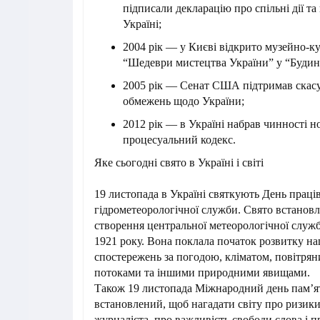
підписали декларацію про спільні дії т
Україні;
2004 рік — у Києві відкрито музейно-к
“Шедеври мистецтва України” у “Будин
2005 рік — Сенат США підтримав скас
обмежень щодо України;
2012 рік — в Україні набрав чинності 
процесуальний кодекс.
Яке сьогодні свято в Україні і світі
19 листопада в Україні святкують День праці
гідрометеорологічної служби. Свято встановл
створення центральної метеорологічної слу
1921 року. Вона поклала початок розвитку на
спостережень за погодою, кліматом, повітря
потоками та іншими природними явищами.
Також 19 листопада Міжнародний день пам’ят
встановлений, щоб нагадати світу про ризики
журналіста, про важливість свободи слова і п