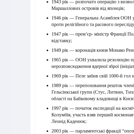
1943 рік — розпочато операцію з визвол
Маршаллових островів від японців;
1946 рік — Генеральна Асамблея ООН 
проти релігійного та расового переслід
1947 рік — прем’єр- міністр Франції По
відставку;
1949 рік — коронація князя Монако Реньє
1965 рік — ООН ухвалила резолюцію п
нерозповсюдження ядерної зброї (ініціа
1969 рік — Пеле забив свій 1000-й гол н
1989 рік — перепоховання решток члені
Гельсінкської групи (Стус, Литвин, Тих
області на Байковому кладовищі в Києві
1997 рік — початок експедиції на космі
Колумбія, участь взяв перший космонав
Леонід Каденюк;
2003 рік — парламентські фракції “опоз