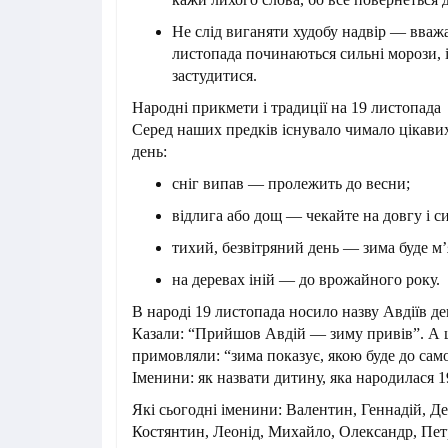
Не слід виганяти худобу надвір — вваж
листопада починаються сильні морози, 
застудитися.
Народні прикмети і традиції на 19 листопада
Серед наших предків існувало чимало цікави
день:
сніг випав — пролежить до весни;
відлига або дощ — чекайте на довгу і с
тихий, безвітряний день — зима буде м
на деревах іній — до врожайного року.
В народі 19 листопада носило назву Авдіїв де
Казали: “Прийшов Авдій — зиму привів”. А 
примовляли: “зима показує, якою буде до сам
Іменини: як назвати дитину, яка народилася 
Які сьогодні іменини: Валентин, Геннадій, Де
Костянтин, Леонід, Михайло, Олександр, Пет