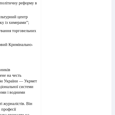
а політичну реформу в
ультурний центр
ку із химерами”;
ування торговельних
новий Кримінально-
вників
ене на честь
жби України — Укрмет
ціональної системи
ними і водними
і журналістів. Він
 професії
рава громадян на