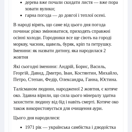
дерева вже почали скидати листя — вже пора
ховати вулики;
гарна погода — до довгої і теплої осені.
В народі вірять, що саме від цього дня погода
починає різко змінюватися, приходять справжні
осінні холоди. Городники все ще сіють на городі
моркву, часник, щавель, буряк, кріп та петрушку.
Іменини: як назвати дитину, яка народилася 2
жовтня
Які сьогодні іменини: Андрій, Борис, Василь,
Георгій, Давид, Дмитро, Іван, Костянтин, Михайло,
Петро, Степан, Федір, Олександра, Ганна, Юстина.
Талісманом людини, народженої 2 жовтня, є котяче
око. Здавна вірили, що сила цього мінералу здатна
захистити людину від бід і навіть смерті. Котяче око
також використовується для очищення аури.
Цього дня народилися:
1971 рік — українська самбістка і дзюдоїстка