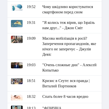
19:52
Чому шкідливо користуватися
смартфоном перед сном
19:31
"Я колись теж вірив, що Ізраїль
нам друг..." - Джон Сміт
19:09
Масова мобілізація в росії?
Заперечення пропагандонів, яке
нічого не заперечує – Джулія
Девіс
19:03
"Очень сложные дни" - Алексей
Копытько
18:51
Кризис в Сеуте: вся правда |
Виталий Портников
18:32
Спать более 8 часов вредно
18:13
"ФІЗИЧНА