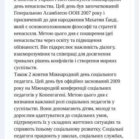
день ненасильства. Цей день був започаткований
Генеральною Асамблеєю ООН 2007 року і
присвячений до дня народження Махатми Ґанді,
який є основоположником філософії та стратегії
ненасилля. Метою цього дня є поширення ідеї
ненасильства через освіту та підвищення
обізнаності. Він підкреслює важливість діалогу,
взаєморозуміння та співпраці для досягнення
тривалих рішень конфліктів і створення мирних
суспільств.
Також 2 жовтня Міжнародний день соціального
педагога. Цей день був офіційно заснований 2009
року на Міжнародній конференції соціальних
педагогів у Копенгагені. Метою цього дня є
визнання важливої ролі соціальних педагогів у
суспільстві. Вони допомагають дітям, молоді та
дорослим адаптуватися до соціальних умов,
підтримують їх у складних життєвих ситуаціях та
сприяють їхньому соціальному розвитку. Соціальні
педагоги працюють у школах, соціальних службах,