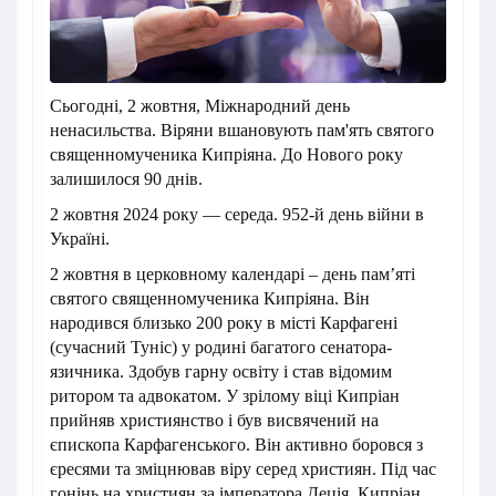
Сьогодні, 2 жовтня, Міжнародний день
ненасильства. Віряни вшановують пам'ять святого
священномученика Кипріяна. До Нового року
залишилося 90 днів.
2 жовтня 2024 року — середа. 952-й день війни в
Україні.
2 жовтня в церковному календарі – день пам’яті
святого священномученика Кипріяна. Він
народився близько 200 року в місті Карфагені
(сучасний Туніс) у родині багатого сенатора-
язичника. Здобув гарну освіту і став відомим
ритором та адвокатом. У зрілому віці Кипріан
прийняв християнство і був висвячений на
єпископа Карфагенського. Він активно боровся з
єресями та зміцнював віру серед християн. Під час
гонінь на християн за імператора Деція, Кипріан