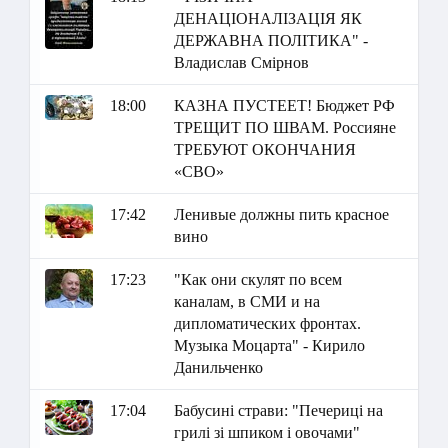
ДЕНАЦІОНАЛІЗАЦІЯ ЯК
ДЕРЖАВНА ПОЛІТИКА" -
Владислав Смірнов
18:00
КАЗНА ПУСТЕЕТ! Бюджет РФ
ТРЕЩИТ ПО ШВАМ. Россияне
ТРЕБУЮТ ОКОНЧАНИЯ
«СВО»
17:42
Ленивые должны пить красное
вино
17:23
"Как они скулят по всем
каналам, в СМИ и на
дипломатических фронтах.
Музыка Моцарта" - Кирило
Данильченко
17:04
Бабусині страви: "Печериці на
грилі зі шпиком і овочами"