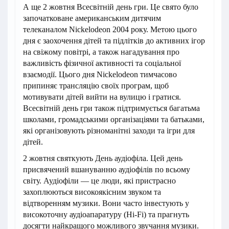
А ще 2 жовтня Всесвітній день гри. Це свято було
започатковане американським дитячим
телеканалом Nickelodeon 2004 року. Метою цього
дня є заохочення дітей та підлітків до активних ігор
на свіжому повітрі, а також нагадування про
важливість фізичної активності та соціальної
взаємодії. Цього дня Nickelodeon тимчасово
припиняє трансляцію своїх програм, щоб
мотивувати дітей вийти на вулицю і гратися.
Всесвітній день гри також підтримується багатьма
школами, громадськими організаціями та батьками,
які організовують різноманітні заходи та ігри для
дітей.
2 жовтня святкують День аудіофіла. Цей день
присвячений вшануванню аудіофілів по всьому
світу. Аудіофіли — це люди, які пристрасно
захоплюються високоякісним звуком та
відтворенням музики. Вони часто інвестують у
високоточну аудіоапаратуру (Hi-Fi) та прагнуть
досягти найкращого можливого звучання музики.