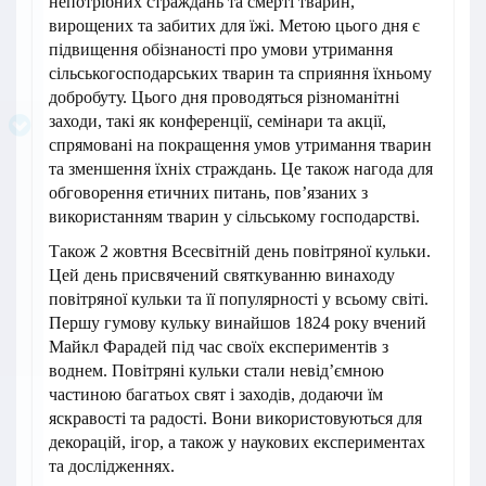
непотрібних страждань та смерті тварин,
вирощених та забитих для їжі. Метою цього дня є
підвищення обізнаності про умови утримання
сільськогосподарських тварин та сприяння їхньому
добробуту. Цього дня проводяться різноманітні
заходи, такі як конференції, семінари та акції,
спрямовані на покращення умов утримання тварин
та зменшення їхніх страждань. Це також нагода для
обговорення етичних питань, пов’язаних з
використанням тварин у сільському господарстві.
Також 2 жовтня Всесвітній день повітряної кульки.
Цей день присвячений святкуванню винаходу
повітряної кульки та її популярності у всьому світі.
Першу гумову кульку винайшов 1824 року вчений
Майкл Фарадей під час своїх експериментів з
воднем. Повітряні кульки стали невід’ємною
частиною багатьох свят і заходів, додаючи їм
яскравості та радості. Вони використовуються для
декорацій, ігор, а також у наукових експериментах
та дослідженнях.