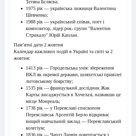
Тетяна Бєляєва;
1975 рік — українська лижниця Валентина
Шевченко;
1988 рік — український співак, поет і
композитор, лідер рок- групи "Валентин
Стрикало" Юрій Каплан.
Пам’ятні дати 2 жовтня
Календар важливих подій в Україні та світі за 2
жовтня:
1413 рік — Городельська унія: збереження
ВКЛ як окремої держави, шляхетські привілеї
литовському боярству;
1535 рік — французький дослідник Жак
Картьє висаджується в Хочелазі, назвавши це
місце Монреаль;
1738 рік — у Переяславі єпископом
Переяславськ Арсентій Берло відкриває
вищий навчальний заклад — Переяславський
колегіум;
1836 рік — Чарлз Дарвін повертається з