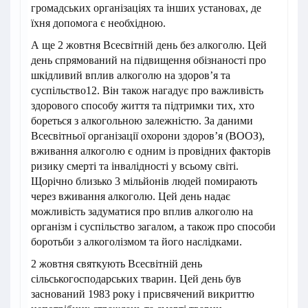
громадських організаціях та інших установах, де
їхня допомога є необхідною.
А ще 2 жовтня Всесвітній день без алкоголю. Цей
день спрямований на підвищення обізнаності про
шкідливий вплив алкоголю на здоров’я та
суспільство12. Він також нагадує про важливість
здорового способу життя та підтримки тих, хто
бореться з алкогольною залежністю. За даними
Всесвітньої організації охорони здоров’я (ВООЗ),
вживання алкоголю є одним із провідних факторів
ризику смерті та інвалідності у всьому світі.
Щорічно близько 3 мільйонів людей помирають
через вживання алкоголю. Цей день надає
можливість задуматися про вплив алкоголю на
організм і суспільство загалом, а також про способи
боротьби з алкоголізмом та його наслідками.
2 жовтня святкують Всесвітній день
сільськогосподарських тварин. Цей день був
заснований 1983 року і присвячений викриттю