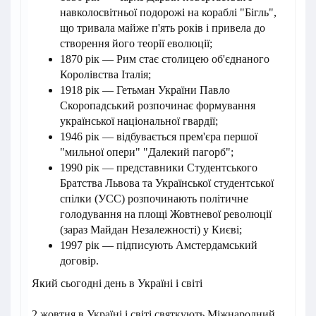
навколосвітньої подорожі на кораблі "Бігль",
що тривала майже п'ять років і привела до
створення його теорії еволюції;
1870 рік — Рим стає столицею об'єднаного
Королівства Італія;
1918 рік — Гетьман України Павло
Скоропадський розпочинає формування
української національної гвардії;
1946 рік — відбувається прем'єра першої
"мильної опери" "Далекий пагорб";
1990 рік — представники Студентського
Братства Львова та Української студентської
спілки (УСС) розпочинають політичне
голодування на площі Жовтневої революції
(зараз Майдан Незалежності) у Києві;
1997 рік — підписують Амстердамський
договір.
Який сьогодні день в Україні і світі
2 жовтня в Україні і світі святкують Міжнародний