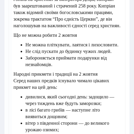
був заарештований і страчений 258 року. Кипріан
також відомий своїми богословськими працями,
зокрема трактатом “Про єдність Церкви”, де він
наголошував на важливості єдності серед християн.
Що не можна робити 2 жовтня
Не можна пліткувати, лаятися і лихословити.
Не слід пускати до будинку чужих людей.
Забороняється приймати подарунки від
незнайомців.
Народні прикмети і традиції на 2 жовтня
Серед наших предків існувало чимало цікавих
прикмет на цей день:
дивилися, який сьогодні день: задощило —
через тиждень вже будуть заморозки;
в лісі багато грибів — наступне літо
виявиться дощовим;
вітер з південної сторони — до великого
урожаю озимих;