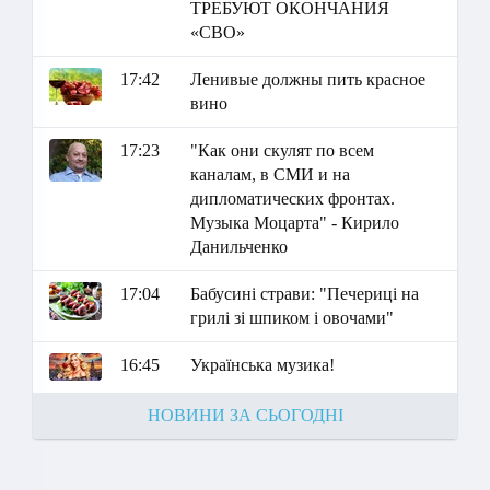
ТРЕБУЮТ ОКОНЧАНИЯ
«СВО»
17:42
Ленивые должны пить красное
вино
17:23
"Как они скулят по всем
каналам, в СМИ и на
дипломатических фронтах.
Музыка Моцарта" - Кирило
Данильченко
17:04
Бабусині страви: "Печериці на
грилі зі шпиком і овочами"
16:45
Українська музика!
НОВИНИ ЗА СЬОГОДНІ