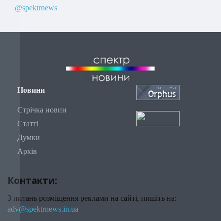
@spektrnews
Новини
Стрічка новин
Статті
Думки
Архів
Контакти:
З питань розміщення реклами на сайті, пишіть на:
adv@spektrnews.in.ua