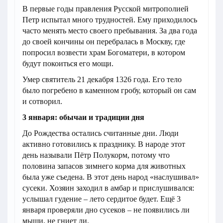
В первые годы правления Русской митрополией
Петр испытал много трудностей. Ему приходилось
часто менять место своего пребывания. За два года
до своей кончины он перебралась в Москву, где
попросил возвести храм Богоматери, в котором
будут покоиться его мощи.
Умер святитель 21 декабря 1326 года. Его тело
было погребено в каменном гробу, который он сам
и сотворил.
3 января: обычаи и традиции дня
До Рождества остались считанные дни. Люди
активно готовились к празднику. В народе этот
день называли Пётр Полукорм, потому что
половина запасов зимнего корма для животных
была уже съедена. В этот день народ «наслушивал»
сусеки. Хозяин заходил в амбар и прислушивался:
услышал гудение – лето сердитое будет. Ещё 3
января проверяли дно сусеков – не появились ли
мыши, не гниет ли.