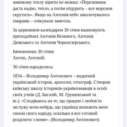
зимовому теплу вірити не можна: «Перезимник
дасть надію, тепло, а потім обдурить – все морозом
скрутить». Якщо на Антонія небо заволочувалось
хмарами – очікували заметіль.
За церковним календарем 30 січня вшановують
преподобних Антонія Великого, Антонія
Димського та Антонія Чорноєзерського.
Іменинники 30 січня:
Антон, Антоній.
30 січня народились:
1834 – Володимир Антонович – видатний
український історик, археолог, етнограф. Створив
київську школу істориків-українознавців в особі
своїх учнів (Д. Багалій, М. Грушевський та
ін.). «Сподіваюсь на те, що працею і любов’ю
заслужу коли-небудь, що українці визнають мене
сином свого народу, оскільки я все готовий
розділити з ними». (Володимир Антонович)