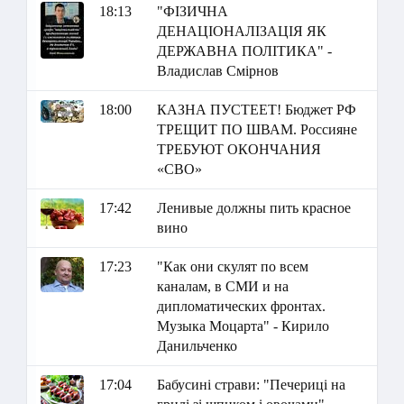
18:13
"ФІЗИЧНА
ДЕНАЦІОНАЛІЗАЦІЯ ЯК
ДЕРЖАВНА ПОЛІТИКА" -
Владислав Смірнов
18:00
КАЗНА ПУСТЕЕТ! Бюджет РФ
ТРЕЩИТ ПО ШВАМ. Россияне
ТРЕБУЮТ ОКОНЧАНИЯ
«СВО»
17:42
Ленивые должны пить красное
вино
17:23
"Как они скулят по всем
каналам, в СМИ и на
дипломатических фронтах.
Музыка Моцарта" - Кирило
Данильченко
17:04
Бабусині страви: "Печериці на