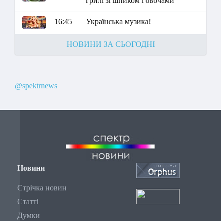
грилі зі шпиком і овочами"
16:45
Українська музика!
НОВИНИ ЗА СЬОГОДНІ
@spektrnews
Новини
Стрічка новин
Статті
Думки