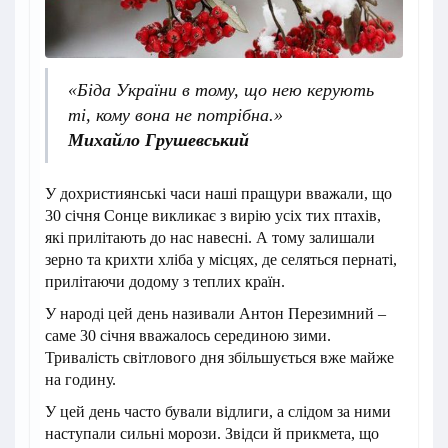
«Біда України в тому, що нею керують
ті, кому вона не потрібна.»
Михайло Грушевський
У дохристиянські часи наші пращури вважали, що
30 січня Сонце викликає з вирію усіх тих птахів,
які прилітають до нас навесні. А тому залишали
зерно та крихти хліба у місцях, де селяться пернаті,
прилітаючи додому з теплих країн.
У народі цей день називали Антон Перезимний –
саме 30 січня вважалось серединою зими.
Тривалість світлового дня збільшується вже майже
на годину.
У цей день часто бували відлиги, а слідом за ними
наступали сильні морози. Звідси й прикмета, що