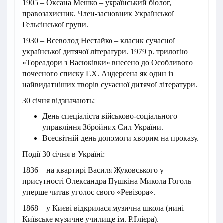
1905 – Оксана Мешко – український біолог,
правозахисник. Член-засновник Української
Гельсінської групи.
1930 – Всеволод Нестайко – класик сучасної
української дитячої літератури. 1979 р. трилогію
«Тореадори з Васюківки» внесено до Особливого
почесного списку Г.Х. Андерсена як один із
найвидатніших творів сучасної дитячої літератури.
30 січня відзначають:
День спеціаліста військово-соціального
управління Збройних Сил України.
Всесвітній день допомоги хворим на проказу.
Події 30 січня в Україні:
1836 – на квартирі Василя Жуковського у
присутності Олександра Пушкіна Микола Гоголь
уперше читав уголос свого «Ревізора».
1868 – у Києві відкрилася музична школа (нині –
Київське музичне училище ім. Р.Ґлієра).