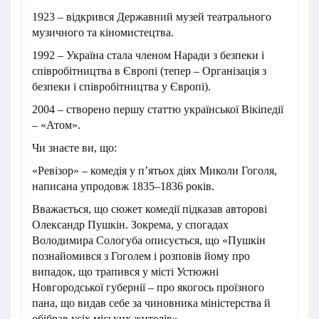
1923 – відкрився Державний музей театрального
музичного та кіномистецтва.
1992 – Україна стала членом Наради з безпеки і
співробітництва в Європі (тепер – Організація з
безпеки і співробітництва у Європі).
2004 – створено першу статтю української Вікіпедії
– «Атом».
Чи знаєте ви, що:
«Ревізор» – комедія у п’ятьох діях Миколи Гоголя,
написана упродовж 1835–1836 років.
Вважається, що сюжет комедії підказав авторові
Олександр Пушкін. Зокрема, у спогадах
Володимира Сологуба описується, що «Пушкін
познайомився з Гоголем і розповів йому про
випадок, що трапився у місті Устюжні
Новгородської губернії – про якогось проїзного
пана, що видав себе за чиновника міністерства й
обібрав усіх міських жителів».