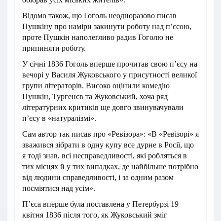
Відомо також, що Гоголь неодноразово писав
Пушкіну про наміри закинути роботу над п’єсою,
проте Пушкін наполегливо радив Гоголю не
припиняти роботу.
У січні 1836 Гоголь вперше прочитав свою п’єсу на
вечорі у Василя Жуковського у присутності великої
групи літераторів. Високо оцінили комедію
Пушкін, Тургенєв та Жуковський, хоча ряд
літературних критиків ще довго звинувачували
п’єсу в «натуралізмі».
Сам автор так писав про «Ревізора»: «В «Ревізорі» я
зважився зібрати в одну купу все дурне в Росії, що
я тоді знав, всі несправедливості, які робляться в
тих місцях й у тих випадках, де найбільше потрібно
від людини справедливості, і за одним разом
посміятися над усім».
П’єса вперше була поставлена у Петербурзі 19
квітня 1836 після того, як Жуковський зміг