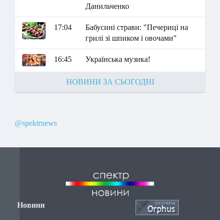
Данильченко
17:04
Бабусині страви: "Печериці на
грилі зі шпиком і овочами"
16:45
Українська музика!
НОВИНИ ЗА СЬОГОДНІ
@spektrnews
Новини