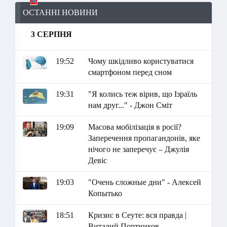
ОСТАННІ НОВИНИ
3 СЕРПНЯ
19:52
Чому шкідливо користуватися
смартфоном перед сном
19:31
"Я колись теж вірив, що Ізраїль
нам друг..." - Джон Сміт
19:09
Масова мобілізація в росії?
Заперечення пропагандонів, яке
нічого не заперечує – Джулія
Девіс
19:03
"Очень сложные дни" - Алексей
Копытько
18:51
Кризис в Сеуте: вся правда |
Виталий Портников