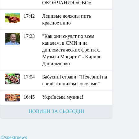
ОКОНЧАНИЯ «СВО»
17:42
Ленивые должны пить
красное вино
17:23
"Как они скулят по всем
каналам, в СМИ и на
дипломатических фронтах.
Музыка Моцарта" - Кирило
Данильченко
17:04
Бабусині страви: "Печериці на
грилі зі шпиком і овочами"
16:45
Українська музика!
НОВИНИ ЗА СЬОГОДНІ
@spektrnews