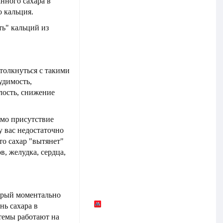
нного сахара в
о кальция.
ть" кальций из
толкнуться с такими
удимость,
лость, снижение
имо присутствие
у вас недостаточно
то сахар "вытянет"
в, желудка, сердца,
торый моментально
ь сахара в
стемы работают на