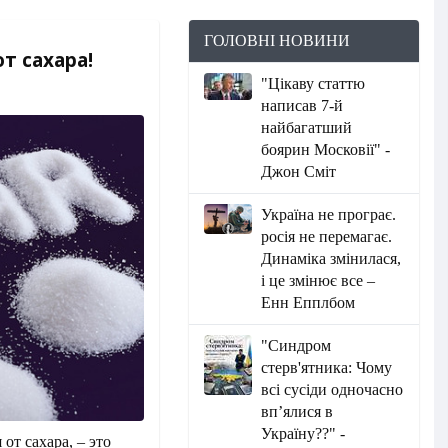
ГОЛОВНІ НОВИНИ
т сахара!
"Цікаву статтю
написав 7-й
найбагатший
боярин Московії" -
Джон Сміт
Україна не програє.
росія не перемагає.
Динаміка змінилася,
і це змінює все –
Енн Епплбом
"Синдром
стерв'ятника: Чому
всі сусіди одночасно
вп’ялися в
Україну??" -
от сахара, – это