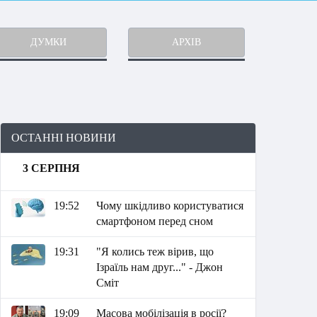
ДУМКИ
АРХІВ
ОСТАННІ НОВИНИ
3 СЕРПНЯ
19:52
Чому шкідливо користуватися
смартфоном перед сном
19:31
"Я колись теж вірив, що
Ізраїль нам друг..." - Джон
Сміт
19:09
Масова мобілізація в росії?