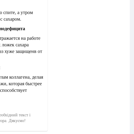
о спите, а утром
с сахаром.
унодефицита
тражается на работе
 ложек сахара
раз хуже защищенв от
и
лам коллагена, делая
ожи, которая быстрее
 способствует
еобхідний текст і
тора. Дякуємо!