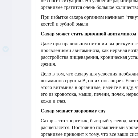
не спасет ситуацию. На усвоение рафинирова
организме тратится очень большое количеств
При избытке сахара организм начинает "тяну
костей и зубной эмали.
Сахар может стать причиной авитаминоза
Даже при правильном питании вы рискуете с
проявлениями авитаминоза, как нервная возб
расстройства пищеварения, хроническая уста
зрения.
Дело в том, что сахару для усвоения необход
витаминов группы В, он их поглощает. Если 
этого витамина в организме, имейте в виду, ч
его из кровотока, мышц, печени, почек, нерво
кожи и глаз.
Сахар мешает здоровому сну
Сахар – это энергетик, быстрый углевод, ко
расщепляется. Постоянно повышенный уровен
организме приводит к тому, что все ваши си