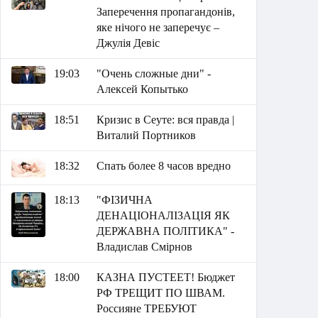
Заперечення пропагандонів,
яке нічого не заперечує –
Джулія Девіс
19:03
"Очень сложные дни" -
Алексей Копытько
18:51
Кризис в Сеуте: вся правда |
Виталий Портников
18:32
Спать более 8 часов вредно
18:13
"ФІЗИЧНА
ДЕНАЦІОНАЛІЗАЦІЯ ЯК
ДЕРЖАВНА ПОЛІТИКА" -
Владислав Смірнов
18:00
КАЗНА ПУСТЕЕТ! Бюджет
РФ ТРЕЩИТ ПО ШВАМ.
Россияне ТРЕБУЮТ