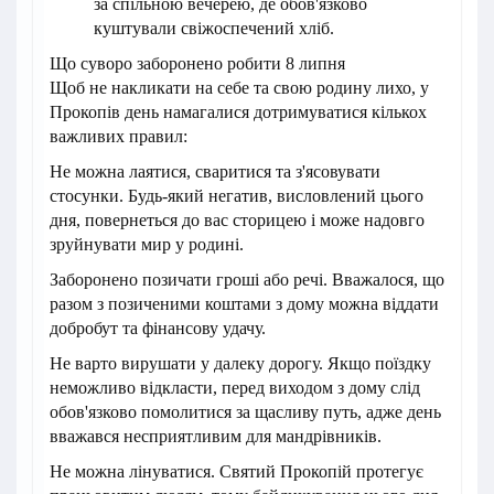
за спільною вечерею, де обов'язково
куштували свіжоспечений хліб.
Що суворо заборонено робити 8 липня
Щоб не накликати на себе та свою родину лихо, у
Прокопів день намагалися дотримуватися кількох
важливих правил:
Не можна лаятися, сваритися та з'ясовувати
стосунки. Будь-який негатив, висловлений цього
дня, повернеться до вас сторицею і може надовго
зруйнувати мир у родині.
Заборонено позичати гроші або речі. Вважалося, що
разом з позиченими коштами з дому можна віддати
добробут та фінансову удачу.
Не варто вирушати у далеку дорогу. Якщо поїздку
неможливо відкласти, перед виходом з дому слід
обов'язково помолитися за щасливу путь, адже день
вважався несприятливим для мандрівників.
Не можна лінуватися. Святий Прокопій протегує