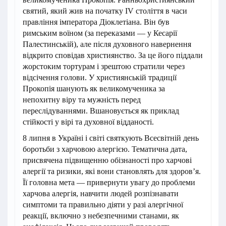
святий, який жив на початку IV століття в часи
правління імператора Діоклетіана. Він був
римським воїном (за переказами — у Кесарії
Палестинській), але після духовного навернення
відкрито сповідав християнство. За це його піддали
жорстоким тортурам і зрештою стратили через
відсічення голови. У християнській традиції
Прокопія шанують як великомученика за
непохитну віру та мужність перед
переслідуваннями. Вшановується як приклад
стійкості у вірі та духовної відданості.
8 липня в Україні і світі святкують Всесвітній день
боротьби з харчовою алергією. Тематична дата,
присвячена підвищенню обізнаності про харчові
алергії та ризики, які вони становлять для здоров’я.
Її головна мета — привернути увагу до проблеми
харчова алергія, навчити людей розпізнавати
симптоми та правильно діяти у разі алергічної
реакції, включно з небезпечними станами, як