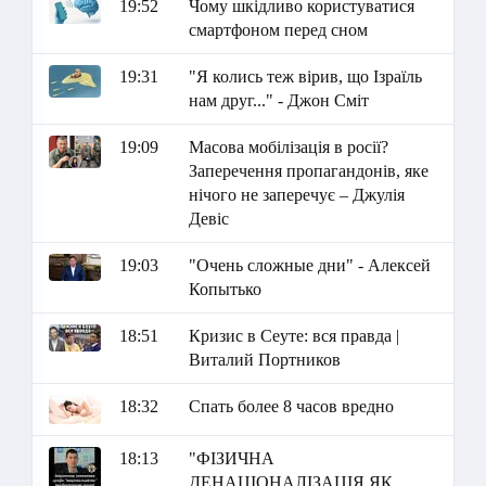
19:52
Чому шкідливо користуватися
смартфоном перед сном
19:31
"Я колись теж вірив, що Ізраїль
нам друг..." - Джон Сміт
19:09
Масова мобілізація в росії?
Заперечення пропагандонів, яке
нічого не заперечує – Джулія
Девіс
19:03
"Очень сложные дни" - Алексей
Копытько
18:51
Кризис в Сеуте: вся правда |
Виталий Портников
18:32
Спать более 8 часов вредно
18:13
"ФІЗИЧНА
ДЕНАЦІОНАЛІЗАЦІЯ ЯК