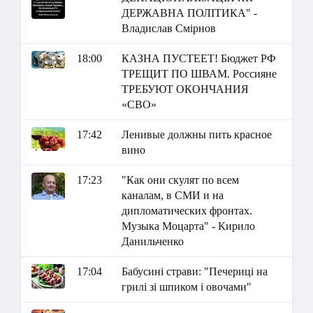
ДЕРЖАВНА ПОЛІТИКА" -
Владислав Смірнов
18:00
КАЗНА ПУСТЕЕТ! Бюджет РФ
ТРЕЩИТ ПО ШВАМ. Россияне
ТРЕБУЮТ ОКОНЧАНИЯ
«СВО»
17:42
Ленивые должны пить красное
вино
17:23
"Как они скулят по всем
каналам, в СМИ и на
дипломатических фронтах.
Музыка Моцарта" - Кирило
Данильченко
17:04
Бабусині страви: "Печериці на
грилі зі шпиком і овочами"