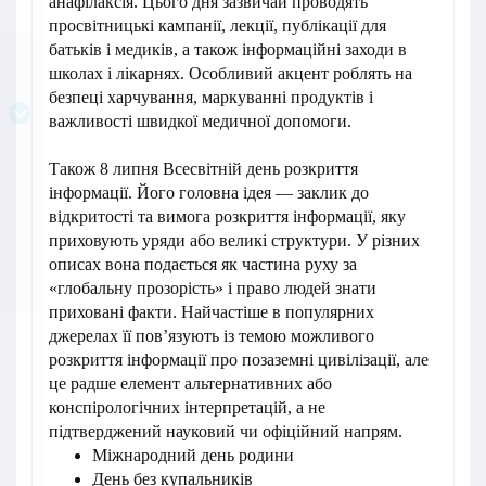
анафілаксія. Цього дня зазвичай проводять
просвітницькі кампанії, лекції, публікації для
батьків і медиків, а також інформаційні заходи в
школах і лікарнях. Особливий акцент роблять на
безпеці харчування, маркуванні продуктів і
важливості швидкої медичної допомоги.
Також 8 липня Всесвітній день розкриття
інформації. Його головна ідея — заклик до
відкритості та вимога розкриття інформації, яку
приховують уряди або великі структури. У різних
описах вона подається як частина руху за
«глобальну прозорість» і право людей знати
приховані факти. Найчастіше в популярних
джерелах її пов’язують із темою можливого
розкриття інформації про позаземні цивілізації, але
це радше елемент альтернативних або
конспірологічних інтерпретацій, а не
підтверджений науковий чи офіційний напрям.
Міжнародний день родини
День без купальників