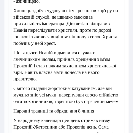
- язичницею.
Хлопець здобув чудову освіту і розпочав кар'єру на
військовій службі, де швидко завоював
прихильність імператора. Діоклетіан відправив
Неанія переслідувати християн, проте по дорозі
юнакові з'явилося видіння: він почув голос Христа і
побачив у небі хрест.
Після цього Неаній відмовився служити
язичницьким ідолам, прийняв хрещення з ім'ям
Прокопій і став палким захисником християнської
віри. Навіть власна мати донесла на нього
правителю.
Святого піддали жорстоким катуванням, але він
мужньо зніс усі муки, навернувши своєю стійкістю
багатьох язичників, і зрештою був страчений мечем.
Народні традиції та обряди дня 8 липня
У народному календарі цей день отримав назву
Прокопій-Жатвенник або Прокопів день. Сама