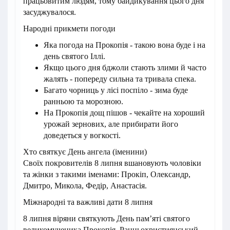
працьовитим людям, тому байдикування цього дня
засуджувалося.
Народні прикмети погоди
Яка погода на Прокопія - такою вона буде і на
день святого Іллі.
Якщо цього дня бджоли стають злими й часто
жалять - попереду сильна та тривала спека.
Багато чорниць у лісі поспіло - зима буде
ранньою та морозною.
На Прокопія дощ пішов - чекайте на хороший
урожай зернових, але прибирати його
доведеться у вогкості.
Хто святкує День ангела (іменини)
Своїх покровителів 8 липня вшановують чоловіки
та жінки з такими іменами: Прокіп, Олександр,
Дмитро, Микола, Федір, Анастасія.
Міжнародні та важливі дати 8 липня
8 липня віряни святкують День пам’яті святого
великомученика Прокопія. Ранньохристиянський