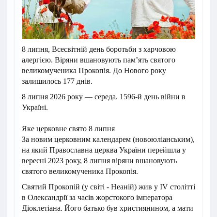
8 липня, Всесвітній день боротьби з харчовою
алергією. Віряни вшановують пам’ять святого
великомученика Прокопія. До Нового року
залишилось 177 днів.
8 липня 2026 року — середа. 1596-й день війни в
Україні.
Яке церковне свято 8 липня
За новим церковним календарем (новоюліанським),
на який Православна церква України перейшла у
вересні 2023 року, 8 липня віряни вшановують
святого великомученика Прокопія.
Святий Прокопій (у світі - Неаній) жив у IV столітті
в Олександрії за часів жорстокого імператора
Діоклетіана. Його батько був християнином, а мати