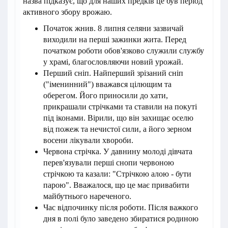
назва підказує, що для наших предків це був період
активного збору врожаю.
Початок жнив. 8 липня селяни зазвичай
виходили на перші зажинки жита. Перед
початком роботи обов'язково служили службу
у храмі, благословляючи новий урожай.
Перший сніп. Найперший зрізаний сніп
("іменинний") вважався цілющим та
оберегом. Його приносили до хати,
прикрашали стрічками та ставили на покуті
під іконами. Вірили, що він захищає оселю
від пожеж та нечистої сили, а його зерном
восени лікували хвороби.
Червона стрічка. У давнину молоді дівчата
перев'язували перші снопи червоною
стрічкою та казали: "Стрічкою алою - бути
парою". Вважалося, що це має привабити
майбутнього нареченого.
Час відпочинку після роботи. Після важкого
дня в полі було заведено збиратися родиною